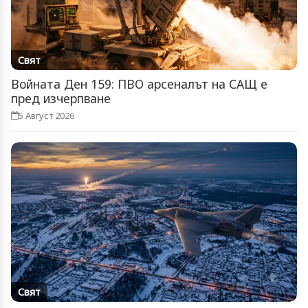
Свят
Войната Ден 159: ПВО арсеналът на САЩ е
пред изчерпване
5 Август 2026
Свят