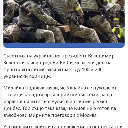
Съветник на украинския президент Володимир
Зеленски заяви пред Би Би Си, че всеки ден на
фронтовата линия загиват между 100 и 200
украински войници.
Михайло Подоляк заяви, че Украйна се нуждае от
стотици западни артилерийски системи, за да
изравни силите си с Русия в източния регион
Донбас. Той също така каза, че Киев не е готов да
възобнови мирните преговори с Москва.
Украинските войски са подложени на непрестанни