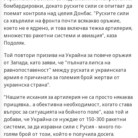
бомбардировки, докато руските сили се опитват да
поемат контрола над целия Донбас. "Руските сили
са хвърлили на фронта почти всякакво оръжие,
което не е ядрено, и това включва тежка артилерия,
множество ракетни системи и авиация", каза
Подоляк.
Той повтори призива на Украйна за повече оръжия
от Запада, като заяви, че "пълната липса на
равнопоставеност" между руската и украинската
армия е причината за големия брой жертви от
украинска страна".
"Нашите искания за артилерия не са просто някаква
прищявка... а обективна необходимост, когато става
въпрос за ситуацията на бойното поле", каза той и
добави, че Украйна се нуждае от 150-300 ракетни
системи, за да изравни сили с Русия - много по-
голям брой от този, който е получила досега.