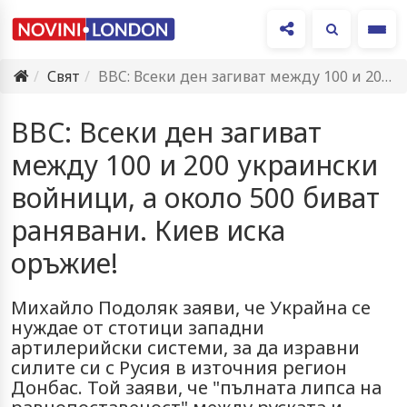
Ме
Свят
BBC: Всеки ден загиват между 100 и 200 украински войници,…
BBC: Всеки ден загиват
между 100 и 200 украински
войници, a около 500 биват
ранявани. Киев иска
оръжие!
Михайло Подоляк заяви, че Украйна се
нуждае от стотици западни
артилерийски системи, за да изравни
силите си с Русия в източния регион
Донбас. Той заяви, че "пълната липса на