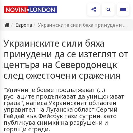
Ме
Европа
Украинските сили бяха принудени да се изтеглят от центъра на…
Украинските сили бяха
принудени да се изтеглят от
центъра на Северодонецк
след ожесточени сражения
"Уличните боеве продължават (...)
руснаците продължават да унищожават
града", написа Украинският областен
управител на Луганска област Сергий
Гайдай във Фейсбук тази сутрин, като
публикува снимки на разрушени и
горящи сгради.