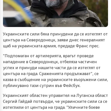
Украинските сили бяха принудени да се изтеглят от
центъра на Северодонецк, заяви днес генералният
щаб на украинската армия, предаде Франс прес.
"Подпомаган от артилерията, врагът проведе
нападение в Северодонецк, отбеляза частичен
успех и принуди нашите части да се изтеглят от
центъра на града. Сраженията продължават", се
казва в съобщение на украинските въоръжени сили,
публикувано тази сутрин във Фейсбук.
Украинският областен управител на Луганска област
Сергий Гайдай потвърди, че украинските сили са се
изтеглили от центъра на града. "Уличните боеве