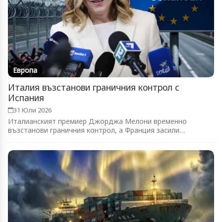
Европа
Италия възстанови граничния контрол с
Испания
31 Юли 2026
Италианският премиер Джорджа Мелони временно
възстанови граничния контрол, а Франция засили
патрулите...