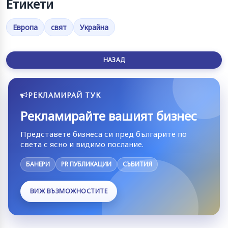
Етикети
Европа
свят
Украйна
НАЗАД
РЕКЛАМИРАЙ ТУК
Рекламирайте вашият бизнес
Представете бизнеса си пред българите по
света с ясно и видимо послание.
БАНЕРИ
PR ПУБЛИКАЦИИ
СЪБИТИЯ
ВИЖ ВЪЗМОЖНОСТИТЕ