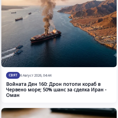
СВЯТ
6 Август 2026, 04:44
Войната Ден 160: Дрон потопи кораб в
Червено море; 50% шанс за сделка Иран -
Оман