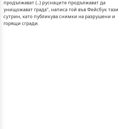
продължават (...) руснаците продължават да
унищожават града", написа той във Фейсбук тази
сутрин, като публикува снимки на разрушени и
горящи сгради.