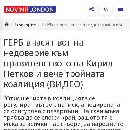
Ме
България
ГЕРБ внасят вот на недоверие към правителството на Кирил Петков…
ГЕРБ внасят вот на
недоверие към
правителството на Кирил
Петков и вече тройната
коалиция (ВИДЕО)
"Отношенията в коалицията се
регулират вътре с натиск, а подкрепата
се осигурява с пазарлъци. На тази мъка
трябва да се сложи край, защото тя е
мъка за всички партньори, за народните