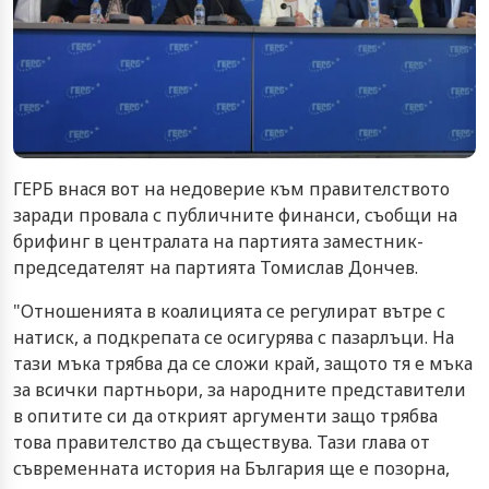
ГЕРБ внася вот на недоверие към правителството
заради провала с публичните финанси, съобщи на
брифинг в централата на партията заместник-
председателят на партията Томислав Дончев.
"Отношенията в коалицията се регулират вътре с
натиск, а подкрепата се осигурява с пазарлъци. На
тази мъка трябва да се сложи край, защото тя е мъка
за всички партньори, за народните представители
в опитите си да открият аргументи защо трябва
това правителство да съществува. Тази глава от
съвременната история на България ще е позорна,