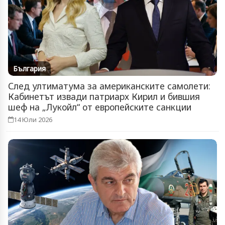
България
След ултиматума за американските самолети:
Кабинетът извади патриарх Кирил и бившия
шеф на „Лукойл“ от европейските санкции
14 Юли 2026