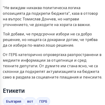
"Не виждам никаква политическа логика
опозицията да подкрепи бюджета", каза в отговор
на въпрос Томислав Дончев, но направи
уточнението, че доходите на хората са важни.
Той добави, че предсрочни избори не са добро
решение, но нещата са докарани дотам, че трябва
да се избира по-малко лошо решение.
От ГЕРБ категорично опровергаха разпространени в
медиите информации за отцепници и сред
техните депутати. От думите им стана ясно, че са
склонни да подкрепят актуализацията на бюджета
само в раздела за социалните плащания и пенсиите.
Етикети
България
вот
ГЕРБ