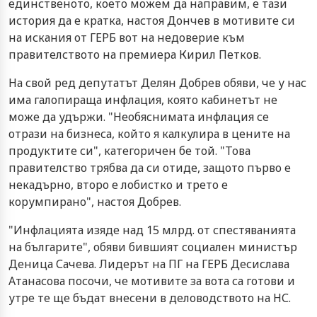
единственото, което можем да направим, е тази
история да е кратка, настоя Дончев в мотивите си
на искания от ГЕРБ вот на недоверие към
правителството на премиера Кирил Петков.
На свой ред депутатът Делян Добрев обяви, че у нас
има галопираща инфлация, която кабинетът не
може да удържи. "Необяснимата инфлация се
отрази на бизнеса, който я калкулира в цените на
продуктите си", категоричен бе той. "Това
правителство трябва да си отиде, защото първо е
некадърно, второ е лобистко и трето е
корумпирано", настоя Добрев.
"Инфлацията изяде над 15 млрд. от спестяванията
на българите", обяви бившият социален министър
Деница Сачева. Лидерът на ПГ на ГЕРБ Десислава
Атанасова посочи, че мотивите за вота са готови и
утре те ще бъдат внесени в деловодството на НС.