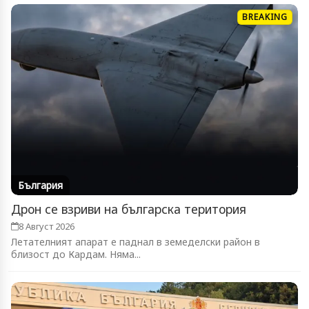
BREAKING
България
Дрон се взриви на българска територия
8 Август 2026
Летателният апарат е паднал в земеделски район в
близост до Кардам. Няма...