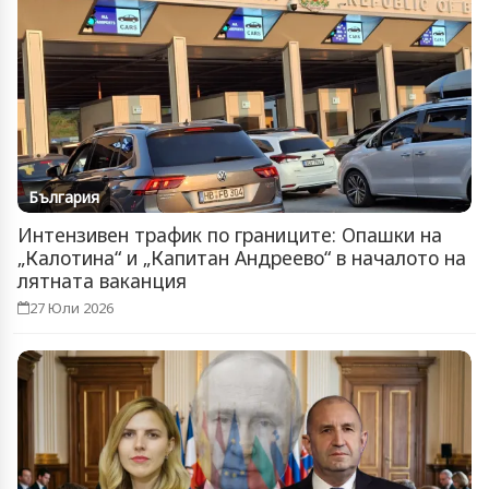
България
Интензивен трафик по границите: Опашки на
„Калотина“ и „Капитан Андреево“ в началото на
лятната ваканция
27 Юли 2026