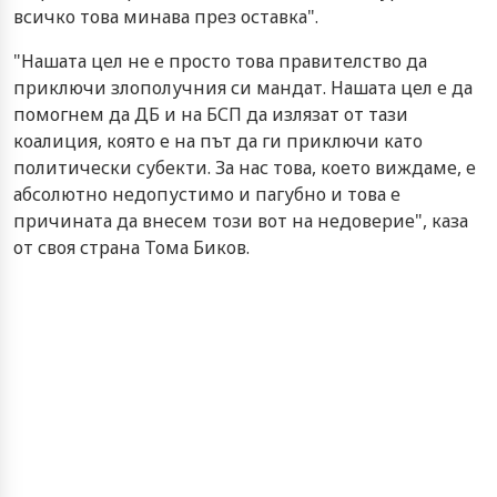
всичко това минава през оставка".
"Нашата цел не е просто това правителство да
приключи злополучния си мандат. Нашата цел е да
помогнем да ДБ и на БСП да излязат от тази
коалиция, която е на път да ги приключи като
политически субекти. За нас това, което виждаме, е
абсолютно недопустимо и пагубно и това е
причината да внесем този вот на недоверие", каза
от своя страна Тома Биков.