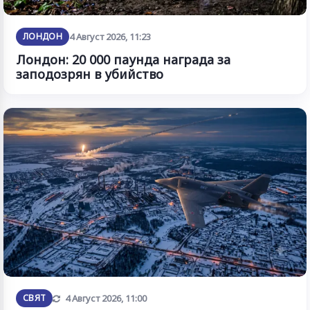
ЛОНДОН
4 Август 2026, 11:23
Лондон: 20 000 паунда награда за
заподозрян в убийство
Обновена
СВЯТ
4 Август 2026, 11:00