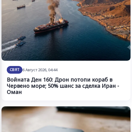
СВЯТ
6 Август 2026, 04:44
Войната Ден 160: Дрон потопи кораб в
Червено море; 50% шанс за сделка Иран -
Оман