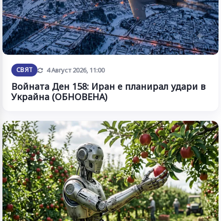
Обновена
СВЯТ
4 Август 2026, 11:00
Войната Ден 158: Иран е планирал удари в
Украйна (ОБНОВЕНА)