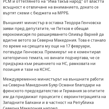
РСМ и оттеглянето на "Има такъв народ" от властта
всъщност е отвличане на вниманието, докато се
въртят схеми с бюджета на МРРБ.
Външният министър в оставка Теодора Генчовска
заяви пред депутатите, че Петков е обещал
еврокомисаря по разширяването Оливър Вархей да
вдигне ветото за Северна Македония. Това е станало
по време на срещата му още на 17 февруари,
потвърди Генчовска. Премиерът не е коментирал
категорично темата, но винаги подчертава, че се
придържа към решението на НС, рамковата ни
позиция и тази на КСНС.
Междувременно министърът на външните работи
на Северна Македония Буяр Османи благодари на
френското председателство и Германия за опитите
им да придвижат процесите с евроинтеграцията на
Западните Балкани и в частност на Република
Северна Македония напред.