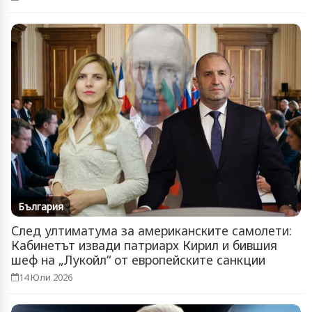
България
След ултиматума за американските самолети:
Кабинетът извади патриарх Кирил и бившия
шеф на „Лукойл“ от европейските санкции
14 Юли 2026