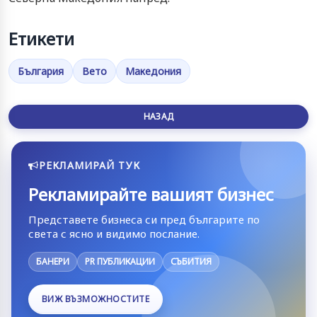
Етикети
България
Вето
Македония
НАЗАД
РЕКЛАМИРАЙ ТУК
Рекламирайте вашият бизнес
Представете бизнеса си пред българите по
света с ясно и видимо послание.
БАНЕРИ
PR ПУБЛИКАЦИИ
СЪБИТИЯ
ВИЖ ВЪЗМОЖНОСТИТЕ