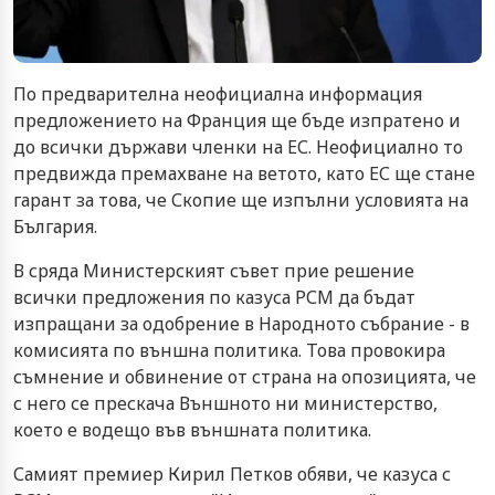
По предварителна неофициална информация
предложението на Франция ще бъде изпратено и
до всички държави членки на ЕС. Неофициално то
предвижда премахване на ветото, като ЕС ще стане
гарант за това, че Скопие ще изпълни условията на
България.
В сряда Министерският съвет прие решение
всички предложения по казуса РСМ да бъдат
изпращани за одобрение в Народното събрание - в
комисията по външна политика. Това провокира
съмнение и обвинение от страна на опозицията, че
с него се прескача Външното ни министерство,
което е водещо във външната политика.
Самият премиер Кирил Петков обяви, че казуса с