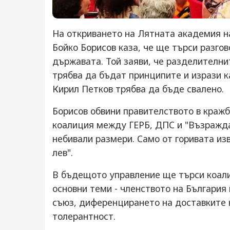
На откриването на Лятната академия н
Бойко Борисов каза, че ще търси разгов
държавата. Той заяви, че разделителн
трябва да бъдат принципите и изрази к
Кирил Петков трябва да бъде свалено.
Борисов обвини правителството в кражб
коалиция между ГЕРБ, ДПС и "Възражда
небивали размери. Само от горивата изв
лев".
В бъдещото управление ще търси коал
основни теми - членството на България
съюз, диференцирането на доставките н
толерантност.