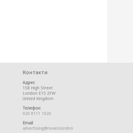
Контакти
Адрес
158 High Street
London E15 2FW
United Kingdom
Телефон
020 8111 1026
Email
advertising@novini.london