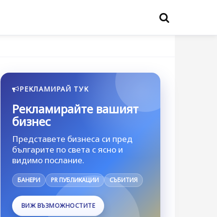
РЕКЛАМИРАЙ ТУК
Рекламирайте вашият
бизнес
Представете бизнеса си пред
българите по света с ясно и
видимо послание.
БАНЕРИ
PR ПУБЛИКАЦИИ
СЪБИТИЯ
ВИЖ ВЪЗМОЖНОСТИТЕ