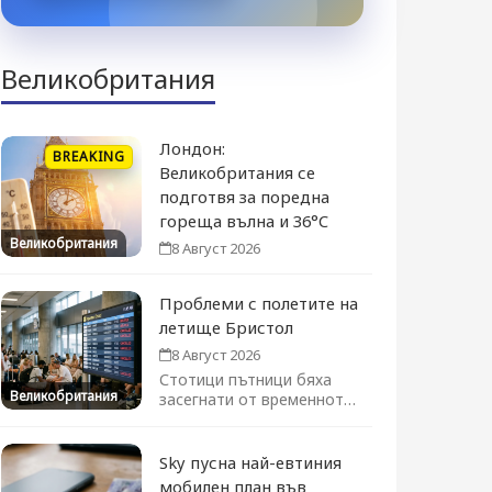
Великобритания
Лондон:
BREAKING
Великобритания се
подготвя за поредна
гореща вълна и 36°C
Великобритания
8 Август 2026
Проблеми с полетите на
летище Бристол
8 Август 2026
Стотици пътници бяха
Великобритания
засегнати от временното
преустановяване на
полетите. Движението се
възстановява...
Sky пусна най-евтиния
мобилен план във