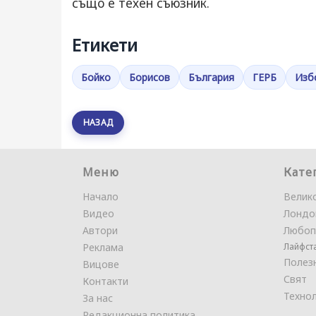
също е техен съюзник.
Етикети
Бойко
Борисов
България
ГЕРБ
Изб
НАЗАД
Меню
Кате
Начало
Велик
Видео
Лондо
Автори
Любоп
Реклама
Лайфст
Полез
Вицове
Свят
Контакти
Техно
За нас
Редакционна политика