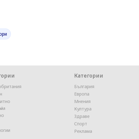
ори
гории
Категории
обритания
България
н
Европа
итно
Мнения
айл
Култура
но
Здраве
Спорт
логии
Реклама