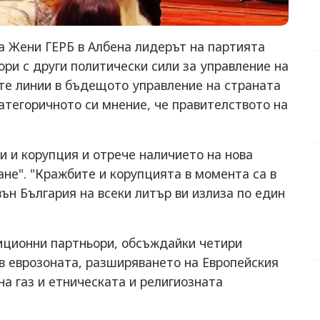
а Жени ГЕРБ в Албена лидерът на партията
ори с други политически сили за управление на
ите линии в бъдещото управление на страната
атегоричното си мнение, че правителството на
и и корупция и отрече наличието на нова
не". "Кражбите и корупцията в момента са в
ън България на всеки литър ви излиза по един
иционни партньори, обсъждайки четири
 в еврозоната, разширяването на Европейския
а газ и етническата и религиозната