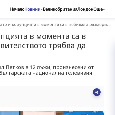
Начало
Новини
Великобритания
Лондон
Още
ите и корупцията в момента са в небивали размери.…
упцията в момента са в
вителството трябва да
л Петков в 12 лъжи, произнесени от
 Българската национална телевизия