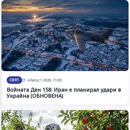
Обновена
СВЯТ
4 Август 2026, 11:00
Войната Ден 158: Иран е планирал удари в
Украйна (ОБНОВЕНА)