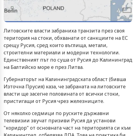
Литовските власти забраниха транзита през своя
територия на стоки, обхванати от санкциите на ЕС
срещу Русия, сред които въглища, метали,
строителни материали и модерни технологии.
Единственият път по суша от Русия до Калининград
на Балтийско море е през Литва.
Губернаторът на Калининградската област (бивша
Източна Прусия) каза, че забраната на литовските
власти ще засегне половината от всички стоки,
пристигащи от Русия чрез железниците.
От няколко седмици по руските държавни
телевизии звучат призиви Русия да установи
"коридор" от основната част на територията си към
Калининград, отбелязва ДПА. Това на практика би