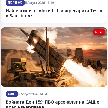
ПОЛЕЗНО
5 Август 2026, 13:19
Най-евтините: Aldi и Lidl изпревариха Tesco
и Sainsbury's
LIVE
СВЯТ
5 Август 2026, 04:04
Войната Ден 159: ПВО арсеналът на САЩ е
пред изчерпване