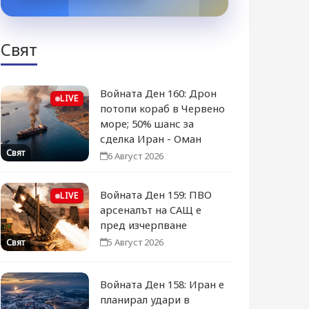
Свят
Войната Ден 160: Дрон
LIVE
потопи кораб в Червено
море; 50% шанс за
сделка Иран - Оман
Свят
6 Август 2026
Войната Ден 159: ПВО
LIVE
арсеналът на САЩ е
пред изчерпване
5 Август 2026
Свят
Войната Ден 158: Иран е
планирал удари в