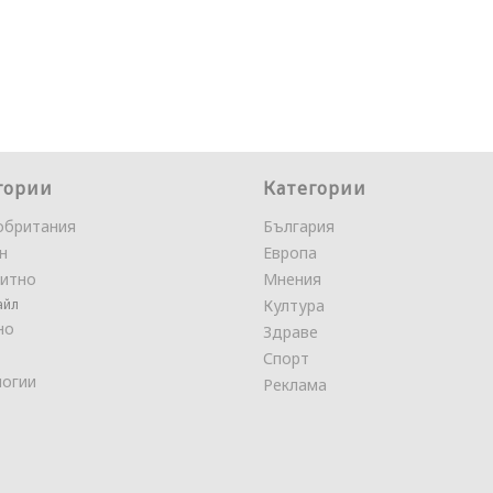
гории
Категории
обритания
България
н
Европа
итно
Мнения
айл
Култура
но
Здраве
Спорт
логии
Реклама