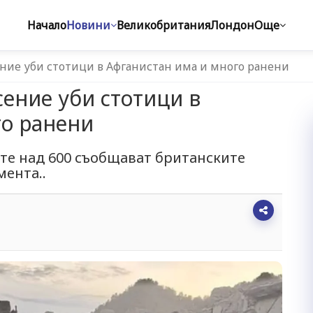
Начало
Новини
Великобритания
Лондон
Още
ние уби стотици в Афганистан има и много ранени
ение уби стотици в
го ранени
ите над 600 съобщават британските
мента..