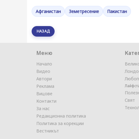
Афганистан
Земетресение
Пакистан
НАЗАД
Меню
Кате
Начало
Велик
Видео
Лондо
Автори
Любоп
Реклама
Лайфст
Полез
Вицове
Свят
Контакти
Техно
За нас
Редакционна политика
Политика за корекции
Вестникът