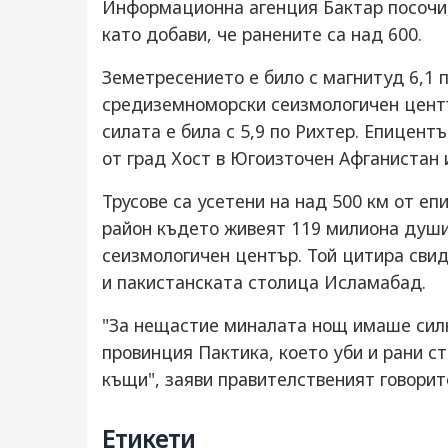
Информационна агенция Бактар посочи, 
като добави, че ранените са над 600.
Земетресението е било с магнитуд 6,1 
средиземноморски сеизмологичен цент
силата е била с 5,9 по Рихтер. Епицент
от град Хост в Югоизточен Афганистан 
Трусове са усетени на над 500 км от еп
район където живеят 119 милиона души
сеизмологичен център. Той цитира свид
и пакистанската столица Исламабад.
"За нещастие миналата нощ имаше силн
провинция Пактика, което уби и рани 
къщи", заяви правителственият говорит
Етикети