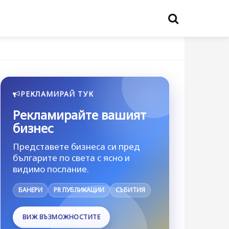
РЕКЛАМИРАЙ ТУК
Рекламирайте вашият
бизнес
Представете бизнеса си пред
българите по света с ясно и
видимо послание.
БАНЕРИ
PR ПУБЛИКАЦИИ
СЪБИТИЯ
ВИЖ ВЪЗМОЖНОСТИТЕ