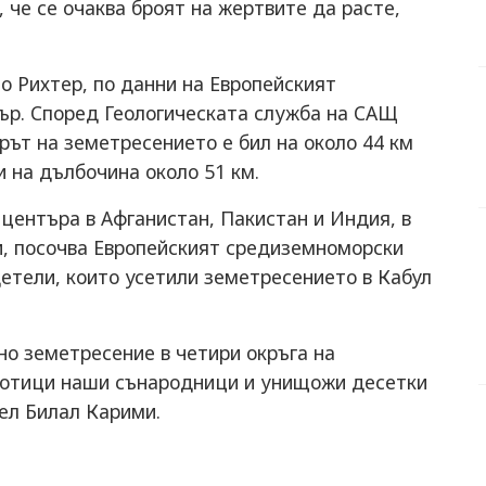
че се очаква броят на жертвите да расте,
по Рихтер, по данни на Европейският
ър. Според Геологическата служба на САЩ
ърът на земетресението е бил на около 44 км
и на дълбочина около 51 км.
ицентъра в Афганистан, Пакистан и Индия, в
, посочва Европейският средиземноморски
етели, които усетили земетресението в Кабул
о земетресение в четири окръга на
стотици наши сънародници и унищожи десетки
ел Билал Карими.