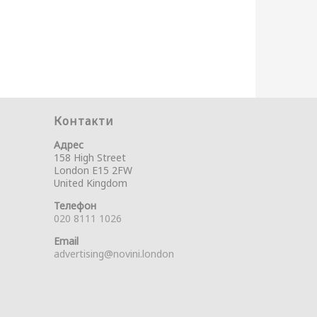
Контакти
Адрес
158 High Street
London E15 2FW
United Kingdom
Телефон
020 8111 1026
Email
advertising@novini.london