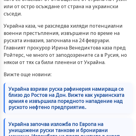
или от остро осъждане от страна на украински
съседи.
Украйна каза, че разследва хиляди потенциални
военни престъпления, извършени по време на
руската инвазия, започнала на 24 февруари.
Главният прокурор Ирина Венедиктова каза пред
Ройтерс, че много от заподозрените са в Русия, но
някои от тях са били пленени от Украйна.
Вижте още новини:
Украйна взриви руска рафинерия намираща се
близо до Ростов на Дон. Вижте как украинската
армия е извършила поредното нападение над
руското нефтено предприятие..
Украйна започва изложба по Европа на
унищожени руски танкове и бронирани