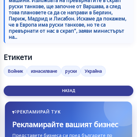
машини. Изложбата на превърнатите в скрап
руски танкове, ще започне от Варшава, а след
това плановете са да се направи в Берлин,
Париж, Мадрид и Лисабон. Искаме да покажем,
че в Европа има руски танкове, но те са
превърнати от нас в скрап", заяви министърът
на...
Етикети
Войник
изнасилване
руски
Украйна
НАЗАД
РЕКЛАМИРАЙ ТУК
Рекламирайте вашият бизнес
Представете бизнеса си пред българите по