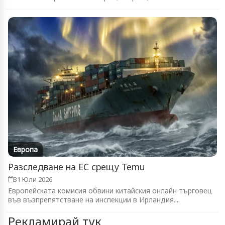
патрулите...
Европа
Разследване на ЕС срещу Temu
31 Юли 2026
Европейската комисия обвини китайския онлайн търговец
във възпрепятстване на инспекции в Ирландия....
Рекламирай тук