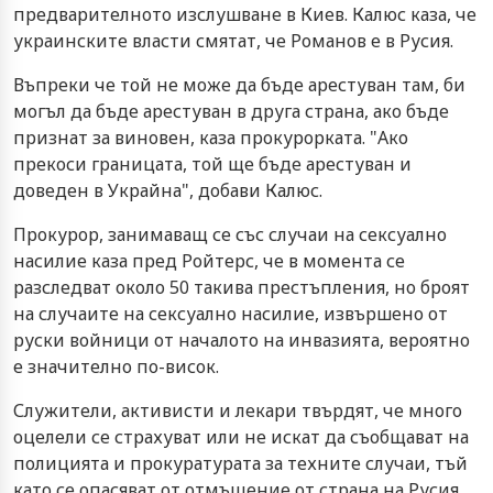
предварителното изслушване в Киев. Калюс каза, че
украинските власти смятат, че Романов е в Русия.
Въпреки че той не може да бъде арестуван там, би
могъл да бъде арестуван в друга страна, ако бъде
признат за виновен, каза прокурорката. "Ако
прекоси границата, той ще бъде арестуван и
доведен в Украйна", добави Калюс.
Прокурор, занимаващ се със случаи на сексуално
насилие каза пред Ройтерс, че в момента се
разследват около 50 такива престъпления, но броят
на случаите на сексуално насилие, извършено от
руски войници от началото на инвазията, вероятно
е значително по-висок.
Служители, активисти и лекари твърдят, че много
оцелели се страхуват или не искат да съобщават на
полицията и прокуратурата за техните случаи, тъй
като се опасяват от отмъщение от страна на Русия