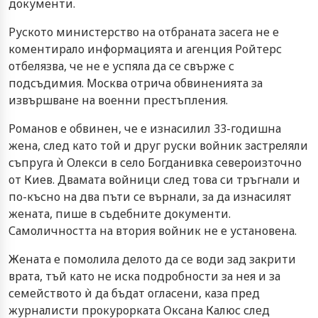
документи.
Руското министерство на отбраната засега не е
коментирало информацията и агенция Ройтерс
отбелязва, че не е успяла да се свърже с
подсъдимия. Москва отрича обвиненията за
извършване на военни престъпления.
Романов е обвинен, че е изнасилил 33-годишна
жена, след като той и друг руски войник застреляли
съпруга ѝ Олекси в село Богданивка североизточно
от Киев. Двамата войници след това си тръгнали и
по-късно на два пъти се върнали, за да изнасилят
жената, пише в съдебните документи.
Самоличността на втория войник не е установена.
Жената е помолила делото да се води зад закрити
врата, тъй като не иска подробности за нея и за
семейството ѝ да бъдат огласени, каза пред
журналисти прокурорката Оксана Калюс след