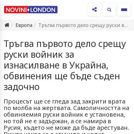
Ме
Европа
Тръгва първото дело срещу руски войник за изнасилване в Украйна,…
Тръгва първото дело срещу
руски войник за
изнасилване в Украйна,
обвинения ще бъде съден
задочно
Процесът ще се гледа зад закрити врата
по молба на жертвата. Самоличността на
обвиняемия руски войник е установена,
но той не е задържан, а се намира в
Русия, където не може да бъде арестуван.