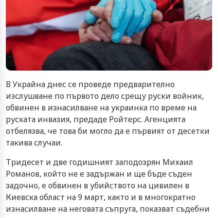
В Украйна днес се проведе предварително
изслушване по първото дело срещу руски войник,
обвинен в изнасилване на украинка по време на
руската инвазия, предаде Ройтерс. Агенцията
отбелязва, че това би могло да е първият от десетки
такива случаи.
Тридесет и две годишният заподозрян Михаил
Романов, който не е задържан и ще бъде съден
задочно, е обвинен в убийството на цивилен в
Киевска област на 9 март, както и в многократно
изнасилване на неговата съпруга, показват съдебни