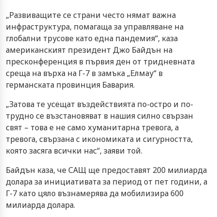
„Развиващите се страни често нямат важна
инфраструктура, помагаща за управляване на
глобални трусове като една пандемия“, каза
американският президент Джо Байдън на
пресконференция в първия ден от тридневната
среща на върха на Г-7 в замъка „Елмау“ в
германската провинция Бавария.
„Затова те усещат въздействията по-остро и по-
трудно се възстановяват в нашия силно свързан
свят – това е не само хуманитарна тревога, а
тревога, свързана с икономиката и сигурността,
която засяга всички нас“, заяви той.
Байдън каза, че САЩ ще предоставят 200 милиарда
долара за инициативата за период от пет години, а
Г-7 като цяло възнамерява да мобилизира 600
милиарда долара.