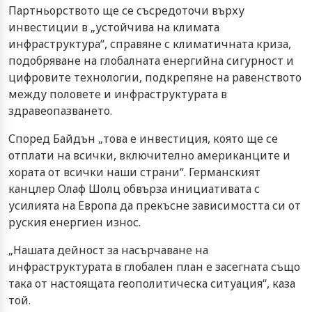
Партньорството ще се съсредоточи върху
инвестиции в „устойчива на климата
инфраструктура“, справяне с климатичната криза,
подобряване на глобалната енергийна сигурност и
цифровите технологии, подкрепяне на равенството
между половете и инфраструктурата в
здравеопазването.
Според Байдън „това е инвестиция, която ще се
отплати на всички, включително американците и
хората от всички наши страни“. Германският
канцлер Олаф Шолц обвърза инициативата с
усилията на Европа да прекъсне зависимостта си от
руския енергиен износ.
„Нашата дейност за насърчаване на
инфраструктурата в глобален план е засегната също
така от настоящата геополитическа ситуация“, каза
той.