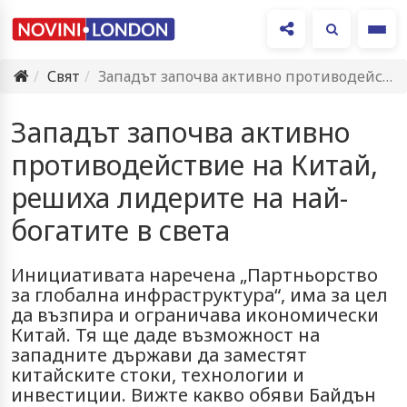
Ме
Свят
Западът започва активно противодействие на Китай, решиха лидерите на най-богатите…
Западът започва активно
противодействие на Китай,
решиха лидерите на най-
богатите в света
Инициативата наречена „Партньорство
за глобална инфраструктура“, има за цел
да възпира и ограничава икономически
Китай. Тя ще даде възможност на
западните държави да заместят
китайските стоки, технологии и
инвестиции. Вижте какво обяви Байдън