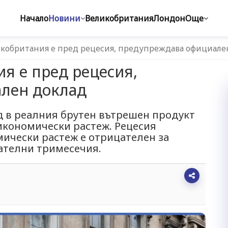
Начало
Новини
Великобритания
Лондон
Още
икобритания е пред рецесия, предупреждава официале
я е пред рецесия,
лен доклад
д в реалния брутен вътрешен продукт
 икономически растеж. Рецесия
мически растеж е отрицателен за
ателни тримесечия.