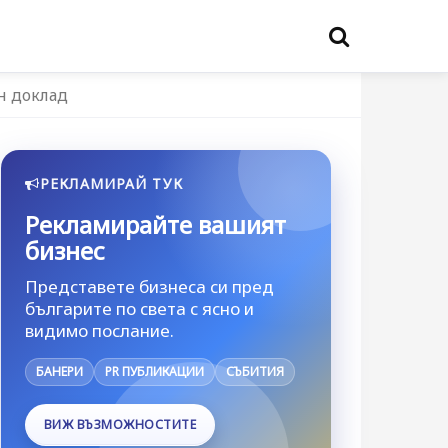
н доклад
РЕКЛАМИРАЙ ТУК
Рекламирайте вашият
бизнес
Представете бизнеса си пред
българите по света с ясно и
видимо послание.
БАНЕРИ
PR ПУБЛИКАЦИИ
СЪБИТИЯ
ВИЖ ВЪЗМОЖНОСТИТЕ