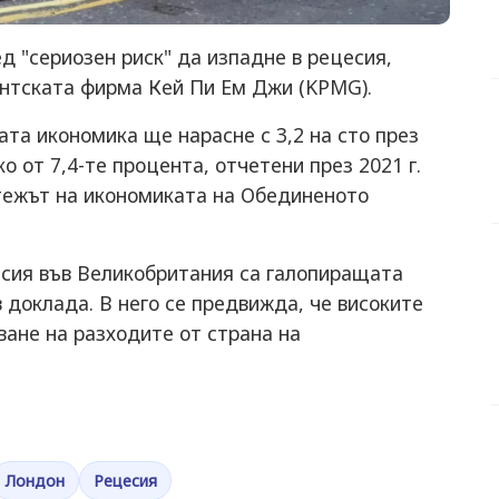
д "сериозен риск" да изпадне в рецесия,
нтската фирма Кей Пи Ем Джи (KPMG).
ата икономика ще нарасне с 3,2 на сто през
о от 7,4-те процента, отчетени през 2021 г.
тежът на икономиката на Обединеното
сия във Великобритания са галопиращата
в доклада. В него се предвижда, че високите
ане на разходите от страна на
Лондон
Рецесия