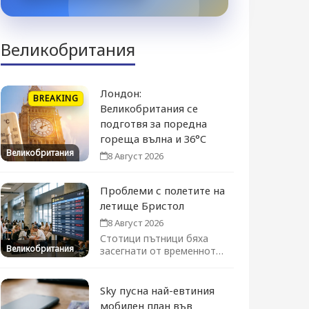
Великобритания
Лондон:
BREAKING
Великобритания се
подготвя за поредна
гореща вълна и 36°C
Великобритания
8 Август 2026
Проблеми с полетите на
летище Бристол
8 Август 2026
Стотици пътници бяха
Великобритания
засегнати от временното
преустановяване на
полетите. Движението се
възстановява...
Sky пусна най-евтиния
мобилен план във