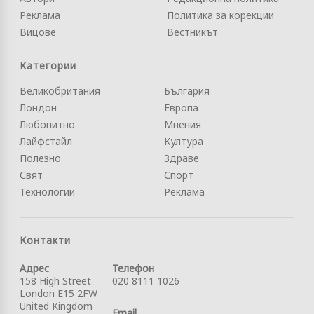
Реклама
Политика за корекции
Вицове
Вестникът
Категории
Великобритания
България
Лондон
Европа
Любопитно
Мнения
Лайфстайл
Култура
Полезно
Здраве
Свят
Спорт
Технологии
Реклама
Контакти
Адрес
Телефон
158 High Street
020 8111 1026
London E15 2FW
United Kingdom
Email