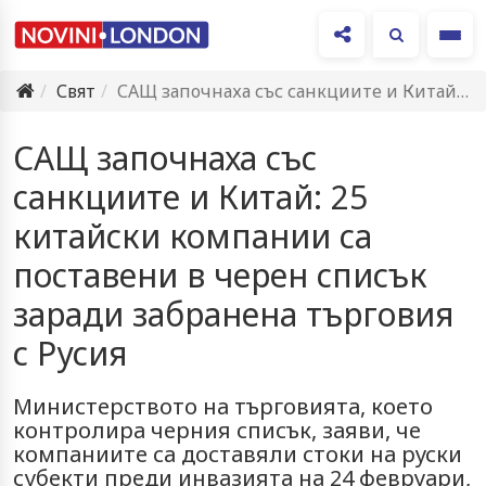
Ме
Свят
САЩ започнаха със санкциите и Китай: 25 китайски компании са…
САЩ започнаха със
санкциите и Китай: 25
китайски компании са
поставени в черен списък
заради забраненa търговия
с Русия
Министерството на търговията, което
контролира черния списък, заяви, че
компаниите са доставяли стоки на руски
субекти преди инвазията на 24 февруари,