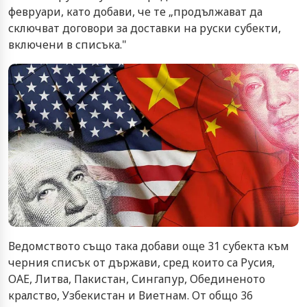
февруари, като добави, че те „продължават да
сключват договори за доставки на руски субекти,
включени в списъка."
Ведомството също така добави още 31 субекта към
черния списък от държави, сред които са Русия,
ОАЕ, Литва, Пакистан, Сингапур, Обединеното
кралство, Узбекистан и Виетнам. От общо 36