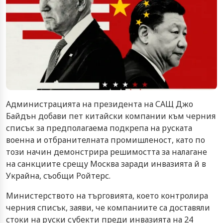
Администрацията на президента на САЩ Джо
Байдън добави пет китайски компании към черния
списък за предполагаема подкрепа на руската
военна и отбранителната промишленост, като по
този начин демонстрира решимостта за налагане
на санкциите срещу Москва заради инвазията й в
Украйна, съобщи Ройтерс.
Министерството на търговията, което контролира
черния списък, заяви, че компаниите са доставяли
стоки на руски субекти преди инвазията на 24