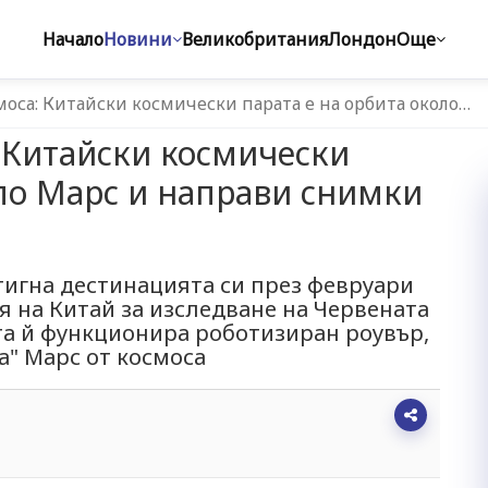
Начало
Новини
Великобритания
Лондон
Още
оса: Китайски космически парата е на орбита около…
 Китайски космически
оло Марс и направи снимки
тигна дестинацията си през февруари
ия на Китай за изследване на Червената
та й функционира роботизиран роувър,
а" Марс от космоса