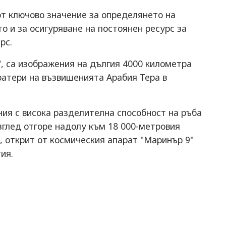
от ключово значение за определянето на
о и за осигуряване на постоянен ресурс за
рс.
", са изображения на дългия 4000 километра
ратери на възвишенията Арабия Тера в
ния с висока разделителна способност на ръба
зглед отгоре надолу към 18 000-метровия
, открит от космическия апарат "Маринър 9"
ия.