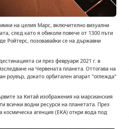
нимки на целия Марс, включително визуални
та, след като я обиколи повече от 1300 пъти
де Ройтерс, позовавайки се на държавни
дестинацията си през февруари 2021 г. в
изследване на Червената планета. Оттогава на
ан роувър, докато орбитален апарат "оглежда"
първите за Китай изображения на марсианския
ти всички водни ресурси на планетата. През
а космическа агенция (ЕКА) откри вода под