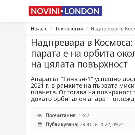
Начало
Технологии
Надпревара в Косм
Надпревара в Космоса:
парата е на орбита ок
на цялата повърхност
Апаратът "Тянвън-1" успешно дос
2021 г. в рамките на първата мис
планета. Оттогава на повърхност
докато орбитален апарат "оглежд
Прочитания:
1347
Публикувана:
29 Юни 2022, 09:21