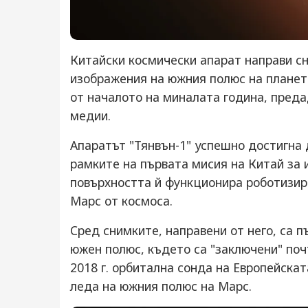
Китайски космически апарат направи с
изображения на южния полюс на планета
от началото на миналата година, преда
медии.
Апаратът "Тянвън-1" успешно достигна 
рамките на първата мисия на Китай за 
повърхността й функционира роботизир
Марс от космоса.
Сред снимките, направени от него, са 
южен полюс, където са "заключени" поч
2018 г. орбитална сонда на Европейскат
леда на южния полюс на Марс.