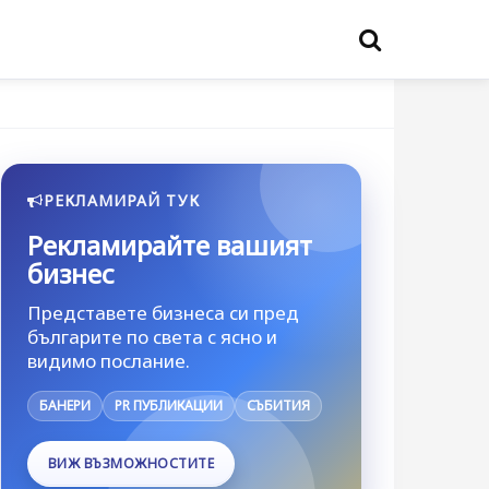
РЕКЛАМИРАЙ ТУК
Рекламирайте вашият
бизнес
Представете бизнеса си пред
българите по света с ясно и
видимо послание.
БАНЕРИ
PR ПУБЛИКАЦИИ
СЪБИТИЯ
ВИЖ ВЪЗМОЖНОСТИТЕ