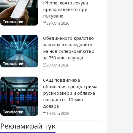
iPhone, която лекува
прилошаването при
пътуване
Технологии
29 Юли 2026
Обединеното кралство
започна изграждането
на нов суперкомпютър
за 750 млн. паунда
Технологии
20 Юли 2026
САЩ повдигнаха
обвинения срещу трима
руски хакери и обявиха
награда от 10 млн.
долара
Технологии
14 Юли 2026
Рекламирай тук