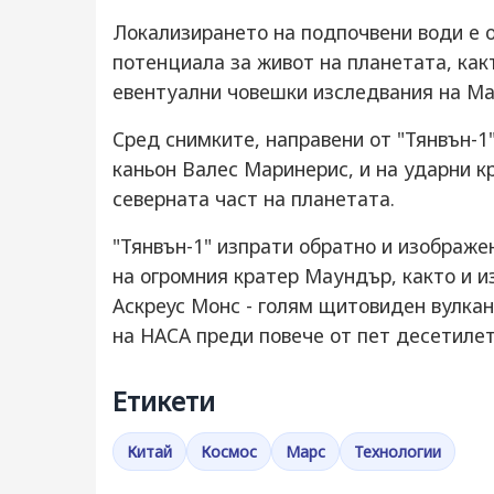
Локализирането на подпочвени води е 
потенциала за живот на планетата, какт
евентуални човешки изследвания на Ма
Сред снимките, направени от "Тянвън-1
каньон Валес Маринерис, и на ударни к
северната част на планетата.
"Тянвън-1" изпрати обратно и изображе
на огромния кратер Маундър, както и и
Аскреус Монс - голям щитовиден вулкан
на НАСА преди повече от пет десетилет
Етикети
Китай
Космос
Марс
Технологии