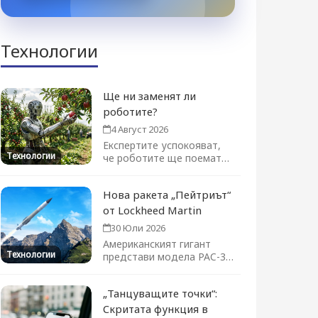
Технологии
Ще ни заменят ли
роботите?
4 Август 2026
Експертите успокояват,
Технологии
че роботите ще поемат
отделни задачи, а не цели
професии....
Нова ракета „Пейтриът“
от Lockheed Martin
30 Юли 2026
Американският гигант
Технологии
представи модела PAC-3
ACE на изложението във
Фарнбъро. Новата ракета-
„Танцуващите точки“:
прехващач...
Скритата функция в