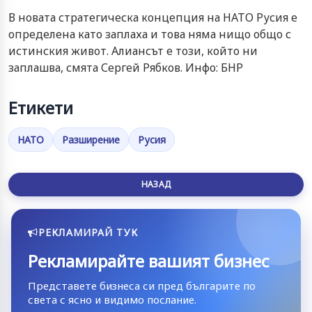
В новата стратегическа концепция на НАТО Русия е
определена като заплаха и това няма нищо общо с
истинския живот. Алиансът е този, който ни
заплашва, смята Сергей Рябков. Инфо: БНР
Етикети
НАТО
Разширение
Русия
НАЗАД
РЕКЛАМИРАЙ ТУК
Рекламирайте вашият бизнес
Представете бизнеса си пред българите по
света с ясно и видимо послание.