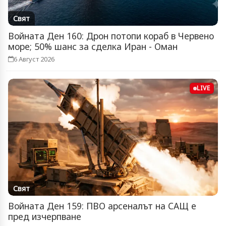
Свят
Войната Ден 160: Дрон потопи кораб в Червено
море; 50% шанс за сделка Иран - Оман
6 Август 2026
LIVE
Свят
Войната Ден 159: ПВО арсеналът на САЩ е
пред изчерпване