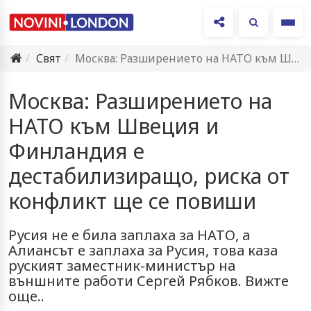
Ме
Свят
Москва: Разширението на НАТО към Швеция и Финландия е дестабилизиращо,…
Москва: Разширението на
НАТО към Швеция и
Финландия е
дестабилизиращо, риска от
конфликт ще се повиши
Русия не е била заплаха за НАТО, а
Алиансът е заплаха за Русия, това каза
руският заместник-министър на
външните работи Сергей Рябков. Вижте
още..