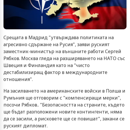
Срещата в Мадрид "утвърждава политиката на
агресивно сдържане на Русия", заяви руският
заместник-министър на външните работи Сергей
Рябков. Москва гледа на разширяването на НАТО със
Швеция и Финландия като на "чисто
дестабилизиращ фактор в международните
отношения".
На засилването на американските войски в Полша и
Румъния ще отговорим с "компенсиращи мерки",
посочи Рябков.. "Безопасността на страните, където
ще бъдат разположени новите контингенти, няма
да се засили, а рисковете ще се повишат", закани се
руският дипломат.