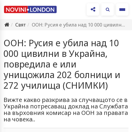
Ме
Свят
ООН: Русия е убила над 10 000 цивилни в Украйна,…
ООН: Русия е убила над 10
000 цивилни в Украйна,
повредила е или
унищожила 202 болници и
272 училища (СНИМКИ)
Вижте какво разкрива за случващото се в
Украйна потресаващ доклад на Службата
на върховния комисар на ООН за правата
на човека..