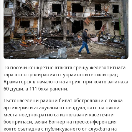
Тя посочи конкретно атаката срещу железопътната
гара в контролирания от украинските сили град
Краматорск в началото на април, при която загинаха
60 души, а 111 бяха ранени.
Гъстонаселени райони биват обстрелвани с тежка
артилерия и атакувани от въздуха, като на някои
места нееднократно са използвани касетъчни
боеприпаси, заяви Богнер на пресконференция,
която съвпадна с публикуването от службата на