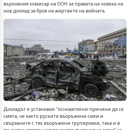
върховния комисар на ООН за правата на човека на
нов доклад за броя на жертвите на войната.
Докладът е установил "основателни причини да се
смята, че както руските въоръжени сили и
свързаните с тях въоръжени групировки, така и в
по-малка степен украинските въоръжени сили" са