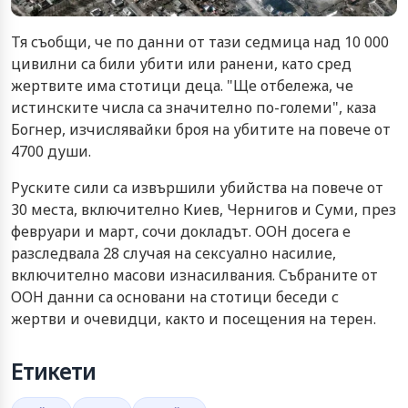
Тя съобщи, че по данни от тази седмица над 10 000
цивилни са били убити или ранени, като сред
жертвите има стотици деца. "Ще отбележа, че
истинските числа са значително по-големи", каза
Богнер, изчислявайки броя на убитите на повече от
4700 души.
Руските сили са извършили убийства на повече от
30 места, включително Киев, Чернигов и Суми, през
февруари и март, сочи докладът. ООН досега е
разследвала 28 случая на сексуално насилие,
включително масови изнасилвания. Събраните от
ООН данни са основани на стотици беседи с
жертви и очевидци, както и посещения на терен.
Етикети