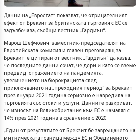
Данни на „Евростат“ показват, че отрицателният
ефект от Брекзит за британската търговия с ЕС се
задълбочава, съобщи вестник „Гардиън“.
Марош Шефчович, заместник-председателят на
Европейската комисия и главен преговарящ за
Брекзит, е цитиран от вестник „Гардиън“ да казва,
че последните данни сочат, че дори и като се вземе
предвид отражението на пандемията,
увеличението на бюрокрацията след
приключването на „преходния период“ за Брекзит
през януари 2021 година сериозно е навредила на
търговията със стоки и услуги. Данните разкриват,
че износът на Великобритания към ЕС е намалял с
14% през 2021 година в сравнение с 2020.
„Един от резултатите от Брекзит бе завръщането на
митническата граница между ЕС и Обединеното