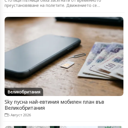
Стотици пътници бяха засегнати от временното
преустановяване на полетите. Движението се
възстановява...
Великобритания
Sky пусна най-евтиния мобилен план във
Великобритания
5 Август 2026