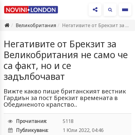
Ме
Великобритания
Негативите от Брекзит за Великобритания не само че са факт,…
Негативите от Брекзит за
Великобритания не само че
са факт, но и се
задълбочават
Вижте какво пише британският вестник
Гардиън за пост Брекзит времената в
Обединеното кралство..
Прочитания:
5118
Публикувана:
1 Юли 2022, 04:46