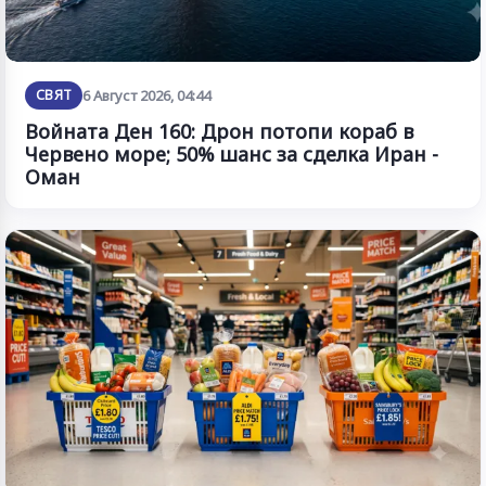
СВЯТ
6 Август 2026, 04:44
Войната Ден 160: Дрон потопи кораб в
Червено море; 50% шанс за сделка Иран -
Оман