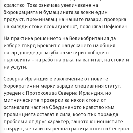
кралство. Това означава увеличаване на
бюрокрацията и бумащината за всеки един
продукт, преминаващ на нашите пазари, проверка
на хиляди стоки всекидневно“, пояснява Шефчович.
На практика решението на Великобритания да
избере твърд Брекзит с напускането на общия
пазар доведе до загуба на четири свободи в
търговията – на работна ръка, на капитал, на стоки и
на услуги.
Северна Ирландия е изключение от новите
бюрократични мерки заради специалния статут,
уреден с Протокола за Северна Ирландия, но
митническите проверки за някои стоки от
останалата част на Обединеното кралство към
провинцията остават в сила, което пък поражда
проблеми от друг характер, защото юнионистите
твърдят, че тази вътрешна граница откъсва Северна