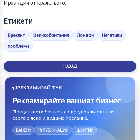
Ирландия от кралството.
Етикети
Брекзит
Великобритания
Лондон
Негативи
проблеми
НАЗАД
РЕКЛАМИРАЙ ТУК
Рекламирайте вашият бизнес
Представете бизнеса си пред българите по
света с ясно и видимо послание.
БАНЕРИ
PR ПУБЛИКАЦИИ
СЪБИТИЯ