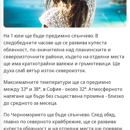
На 1 юли ще бъде предимно слънчево. В
следобедните часове ще се развива купеста
облачност, по-значителна над планинските и
североизточните райони, където на отделни места
ще има краткотрайни валежи и гръмотевици. Ще
духа слаб вятър изток-североизток.
Максималните температури ще са предимно
между 33° и 38°, в София - около 32°. Атмосферното
налягане ще бъде без съществена промяна - близко
до средното за месеца.
По Черноморието ще бъде слънчево. След обяд,
главно по северното крайбрежие, ще се развива
купеста облачност и на отделни места ще превали,