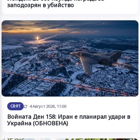
заподозрян в убийство
Обновена
СВЯТ
4 Август 2026, 11:00
Войната Ден 158: Иран е планирал удари в
Украйна (ОБНОВЕНА)