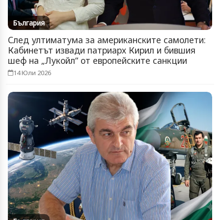
България
След ултиматума за американските самолети:
Кабинетът извади патриарх Кирил и бившия
шеф на „Лукойл“ от европейските санкции
14 Юли 2026