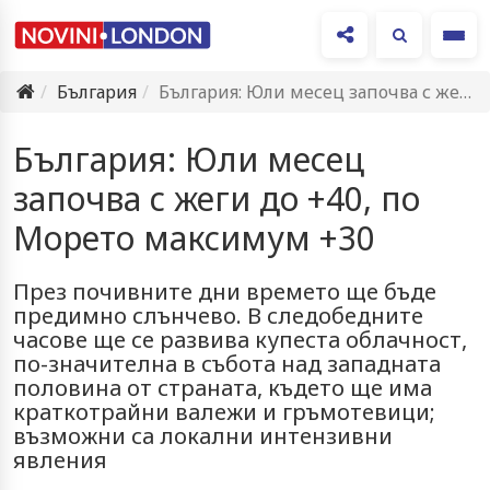
Ме
България
България: Юли месец започва с жеги до +40, по Морето…
България: Юли месец
започва с жеги до +40, по
Морето максимум +30
През почивните дни времето ще бъде
предимно слънчево. В следобедните
часове ще се развива купеста облачност,
по-значителна в събота над западната
половина от страната, където ще има
краткотрайни валежи и гръмотевици;
възможни са локални интензивни
явления