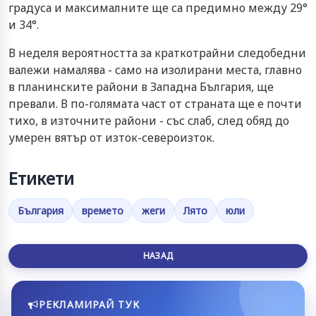
градуса и максималните ще са предимно между 29°
и 34°.
В неделя вероятността за краткотрайни следобедни
валежи намалява - само на изолирани места, главно
в планинските райони в Западна България, ще
превали. В по-голямата част от страната ще е почти
тихо, в източните райони - със слаб, след обяд до
умерен вятър от изток-североизток.
Етикети
България
времето
жеги
Лято
юли
НАЗАД
РЕКЛАМИРАЙ ТУК