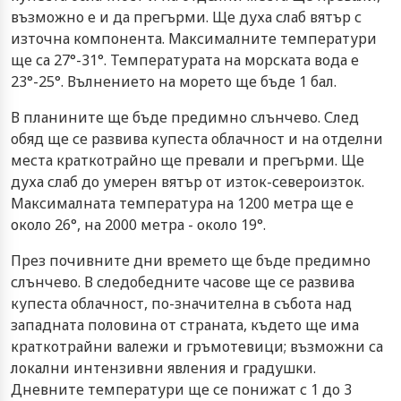
възможно е и да прегърми. Ще духа слаб вятър с
източна компонента. Максималните температури
ще са 27°-31°. Температурата на морската вода е
23°-25°. Вълнението на морето ще бъде 1 бал.
В планините ще бъде предимно слънчево. След
обяд ще се развива купеста облачност и на отделни
места краткотрайно ще превали и прегърми. Ще
духа слаб до умерен вятър от изток-североизток.
Максималната температура на 1200 метра ще е
около 26°, на 2000 метра - около 19°.
През почивните дни времето ще бъде предимно
слънчево. В следобедните часове ще се развива
купеста облачност, по-значителна в събота над
западната половина от страната, където ще има
краткотрайни валежи и гръмотевици; възможни са
локални интензивни явления и градушки.
Дневните температури ще се понижат с 1 до 3