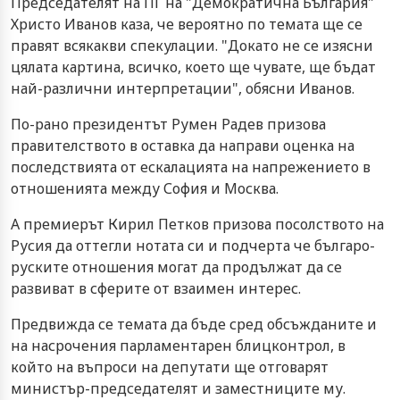
Председателят на ПГ на "Демократична България"
Христо Иванов каза, че вероятно по темата ще се
правят всякакви спекулации. "Докато не се изясни
цялата картина, всичко, което ще чувате, ще бъдат
най-различни интерпретации", обясни Иванов.
По-рано президентът Румен Радев призова
правителството в оставка да направи оценка на
последствията от ескалацията на напрежението в
отношенията между София и Москва.
А премиерът Кирил Петков призова посолството на
Русия да оттегли нотата си и подчерта че българо-
руските отношения могат да продължат да се
развиват в сферите от взаимен интерес.
Предвижда се темата да бъде сред обсъжданите и
на насрочения парламентарен блицконтрол, в
който на въпроси на депутати ще отговарят
министър-председателят и заместниците му.