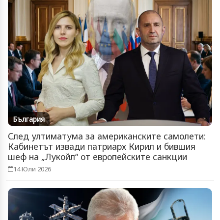
България
След ултиматума за американските самолети:
Кабинетът извади патриарх Кирил и бившия
шеф на „Лукойл“ от европейските санкции
14 Юли 2026