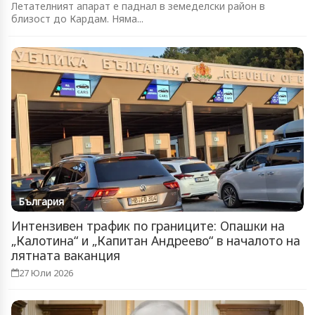
Летателният апарат е паднал в земеделски район в
близост до Кардам. Няма...
България
Интензивен трафик по границите: Опашки на
„Калотина“ и „Капитан Андреево“ в началото на
лятната ваканция
27 Юли 2026