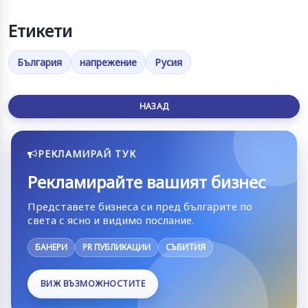
Етикети
България
напрежение
Русия
НАЗАД
РЕКЛАМИРАЙ ТУК
Рекламирайте вашият бизнес
Представете бизнеса си пред българите по
света с ясно и видимо послание.
БАНЕРИ
PR ПУБЛИКАЦИИ
СЪБИТИЯ
ВИЖ ВЪЗМОЖНОСТИТЕ