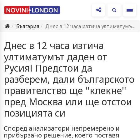
Ме
България
Днес в 12 часа изтича ултиматумът даден от Русия! Предстои…
Днес в 12 часа изтича
ултиматумът даден от
Русия! Предстои да
разберем, дали българското
правителство ще ''клекне''
пред Москва или ще отстои
позицията си
Според анализатори непремерено и
прибързано решение, което поставя