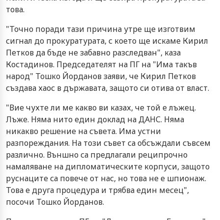
това.
"Точно поради тази причина утре ще изготвим
сигнал до прокуратурата, с което ще искаме Кирил
Петков да бъде не забавно разследван", каза
Костадинов. Председателят на ПГ на "Има такъв
народ" Тошко Йорданов заяви, че Кирил Петков
създава хаос в държавата, защото си отива от власт.
"Вие чухте ли ме какво ви казах, че той е лъжец.
Лъже. Няма нито един доклад на ДАНС. Няма
никакво решение на съвета. Има устни
разпореждания. На този съвет са обсъждали съвсем
различно. Външно са предлагали реципрочно
намаляване на дипломатическите корпуси, защото
руснаците са повече от нас, но това не е шпионаж.
Това е друга процедура и трябва един месец",
посочи Тошко Йорданов.