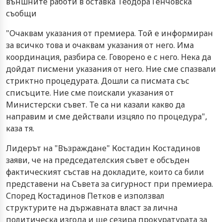
външните работи в оставка Теодора Генчовска
съобщи
"Очаквам указания от премиера. Той е информиран
за всичко това и очаквам указания от него. Има
координация, разбира се. Говорено е с него. Нека да
дойдат писмени указания от него. Ние сме спазвали
стриктно процедурата. Дошли са писмата със
списъците. Ние сме поискали указания от
Министерски съвет. Те са ни казали какво да
направим и сме действали изцяло по процедура",
каза тя.
Лидерът на "Възраждане" Костадин Костадинов
заяви, че на председателския съвет е обсъден
фактическият състав на докладите, които са били
представени на Съвета за сигурност при премиера.
Според Костадинов Петков е използвал
структурите на държавната власт за лична
политическа изгода и ще сезира прокуратурата за