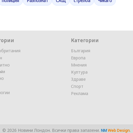
полиция
Разпознат
САЩ
стрелба
Чикаго
гории
Категории
обритания
България
н
Европа
итно
Мнения
айл
Култура
но
Здраве
Спорт
логии
Реклама
© 2026 Новини Лондон. Всички права запазени.
.
NM
Web Design