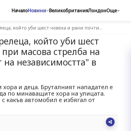
Начало
Новини
Великобритания
Лондон
Още
леца, който уби шест човека и рани почти…
релеца, който уби шест
 при масова стрелба на
 на независимостта" в
 хора и деца. Бруталният нападател е
ада по минаващите хора на улицата.
 с какъв автомобил е избягал от