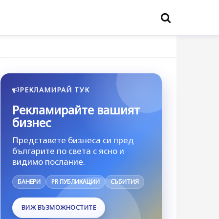
РЕКЛАМИРАЙ ТУК
Рекламирайте вашият
бизнес
Представете бизнеса си пред
българите по света с ясно и
видимо послание.
БАНЕРИ
PR ПУБЛИКАЦИИ
СЪБИТИЯ
ВИЖ ВЪЗМОЖНОСТИТЕ