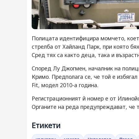
Полицата идентифицира момчето, коет
стрелба от Хайланд Парк, при която бях
Сред тях са както деца, така и възрастн
Според Лу Джогмен, началник на полици
Кримо. Предполага се, че той е избяга
Fit, модел 2010-а година.
Регистрационният й номер е от Илиной
Органите на реда предупреждават, че т
Етикети