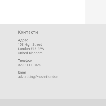
Контакти
Адрес
158 High Street
London E15 2FW
United Kingdom
Телефон
020 8111 1026
Email
advertising@novini.london