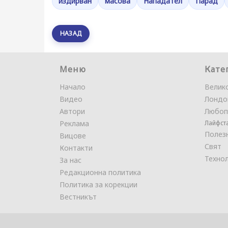
издирван
масова
Нападател
Парад
НАЗАД
Меню
Кате
Начало
Велик
Видео
Лондо
Автори
Любоп
Реклама
Лайфст
Полез
Вицове
Свят
Контакти
Техно
За нас
Редакционна политика
Политика за корекции
Вестникът