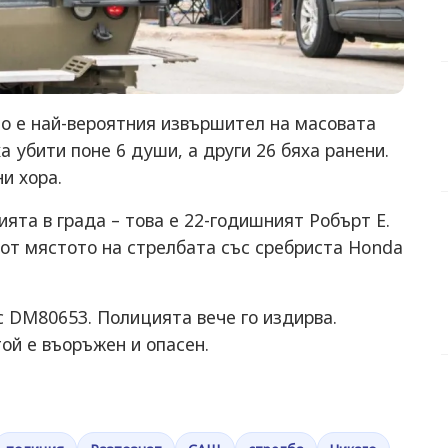
о е най-вероятния извършител на масовата
а убити поне 6 души, а други 26 бяха ранени.
и хора.
ята в града – това е 22-годишният Робърт Е.
л от мястото на стрелбата със сребриста Honda
с DM80653. Полицията вече го издирва.
ой е въоръжен и опасен.