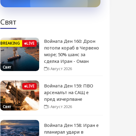
Свят
Войната Ден 160: Дрон
BREAKING
LIVE
потопи кораб в Червено
море; 50% шанс за
сделка Иран - Оман
Свят
6 Август 2026
Войната Ден 159: ПВО
LIVE
арсеналът на САЩ е
пред изчерпване
5 Август 2026
Свят
Войната Ден 158: Иран е
планирал удари в