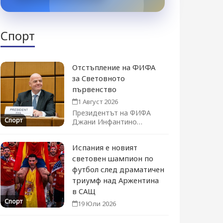
Спорт
Отстъпление на ФИФА
за Световното
първенство
1 Август 2026
Президентът на ФИФА
Спорт
Джани Инфантино
официално оттегли плана
за продажба на дял...
Испания е новият
световен шампион по
футбол след драматичен
триумф над Аржентина
в САЩ
Спорт
19 Юли 2026