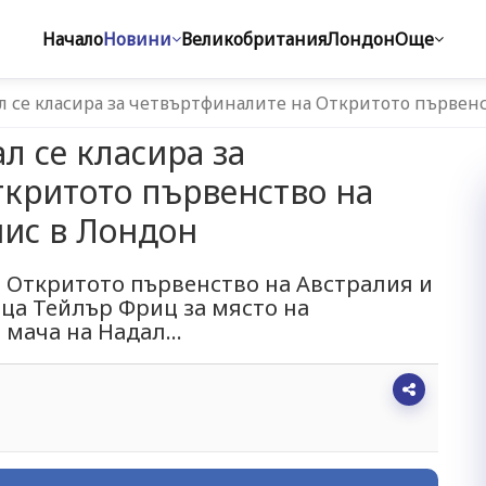
Начало
Новини
Великобритания
Лондон
Още
л се класира за четвъртфиналите на Откритото първен
л се класира за
критото първенство на
нис в Лондон
 Откритото първенство на Австралия и
ца Тейлър Фриц за място на
мача на Надал...