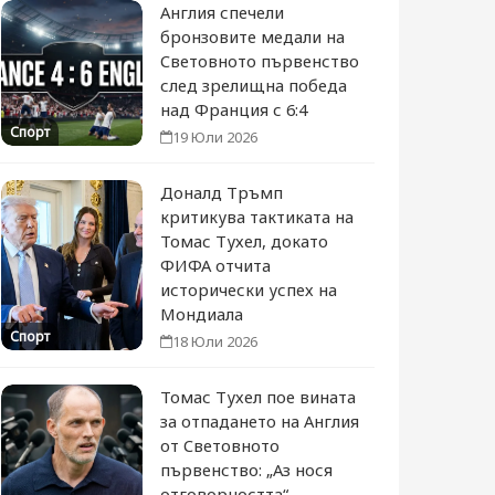
Англия спечели
бронзовите медали на
Световното първенство
след зрелищна победа
над Франция с 6:4
Спорт
19 Юли 2026
Доналд Тръмп
критикува тактиката на
Томас Тухел, докато
ФИФА отчита
исторически успех на
Мондиала
Спорт
18 Юли 2026
Томас Тухел пое вината
за отпадането на Англия
от Световното
първенство: „Аз нося
отговорността“