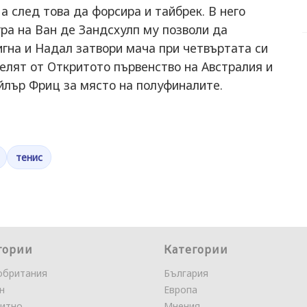
а след това да форсира и тайбрек. В него
гра на Ван де Зандсхулп му позволи да
тигна и Надал затвори мача при четвъртата си
елят от Откритото първенство на Австралия и
йлър Фриц за място на полуфиналите.
тенис
гории
Категории
обритания
България
н
Европа
итно
Мнения