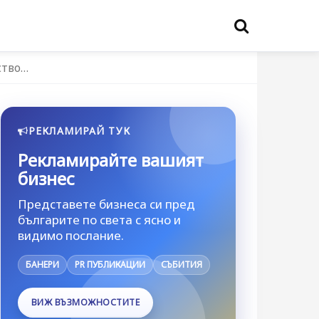
ство…
РЕКЛАМИРАЙ ТУК
Рекламирайте вашият
бизнес
Представете бизнеса си пред
българите по света с ясно и
видимо послание.
БАНЕРИ
PR ПУБЛИКАЦИИ
СЪБИТИЯ
ВИЖ ВЪЗМОЖНОСТИТЕ