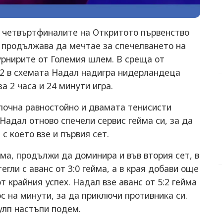
 четвъртфиналите на Откритото първенство
и продължава да мечтае за спечелването на
урнирите от Големия шлем. В среща от
 2 в схемата Надал надигра нидерландеца
 за 2 часа и 24 минути игра.
почна равностойно и двамата тенисисти
 Надал отново спечели сервис гейма си, за да
 с което взе и първия сет.
ма, продължи да доминира и във втория сет, в
тегли с аванс от 3:0 гейма, а в края добави още
т крайния успех. Надал взе аванс от 5:2 гейма
ос на минути, за да приключи противника си.
улп настъпи подем.