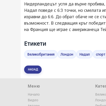
Нидерландецът успя да върне пробива, 
Надал поведе с 6:3 точки, но смелата и
изравни до 6:6. До обрат обаче не се с
възможност. В следващия кръг победит
на Франция ще играе с американеца Те
Етикети
Великобритания
Лондон
Надал
спорт
НАЗАД
Меню
Кате
Начало
Велик
Видео
Лондо
Автори
Любоп