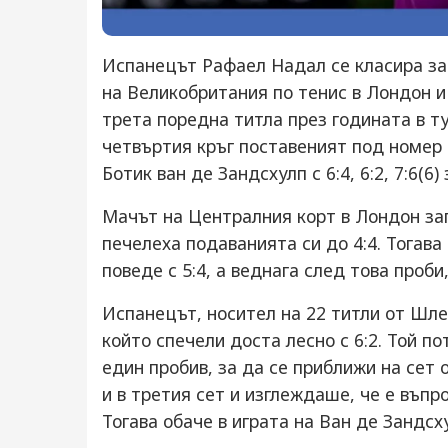
Испанецът Рафаел Надал се класира за
на Великобритания по тенис в Лондон 
трета поредна титла през годината в т
четвъртия кръг поставеният под номер
Ботик ван де Зандсхулп с 6:4, 6:2, 7:6(6)
Мачът на Централния корт в Лондон за
печелеха подаванията си до 4:4. Тогава
поведе с 5:4, а веднага след това проби,
Испанецът, носител на 22 титли от Шле
който спечели доста лесно с 6:2. Той по
един пробив, за да се приближи на сет о
и в третия сет и изглеждаше, че е въпр
Тогава обаче в играта на Ван де Зандсх