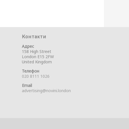
Контакти
Адрес
158 High Street
London E15 2FW
United Kingdom
Телефон
020 8111 1026
Email
advertising@novini.london