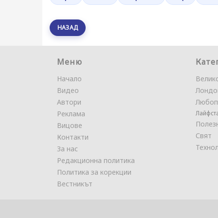
НАЗАД
Меню
Кате
Начало
Велик
Видео
Лондо
Автори
Любоп
Реклама
Лайфст
Полез
Вицове
Свят
Контакти
Техно
За нас
Редакционна политика
Политика за корекции
Вестникът