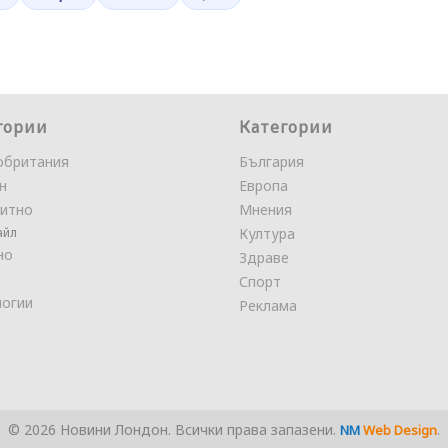
гории
Категории
обритания
България
н
Европа
итно
Мнения
айл
Култура
но
Здраве
Спорт
логии
Реклама
© 2026 Новини Лондон. Всички права запазени.
.
NM
Web Design