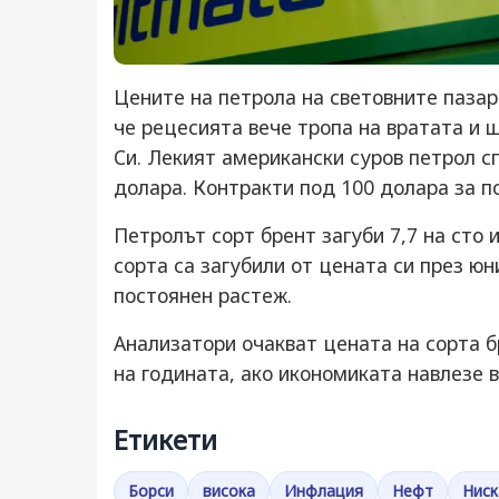
Цените на петрола на световните пазар
че рецесията вече тропа на вратата и 
Си. Лекият американски суров петрол сп
долара. Контракти под 100 долара за п
Петролът сорт брент загуби 7,7 на сто 
сорта са загубили от цената си през юн
постоянен растеж.
Анализатори очакват цената на сорта б
на годината, ако икономиката навлезе 
Етикети
Борси
висока
Инфлация
Нефт
Ниск