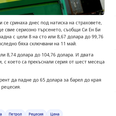
и се сринаха днес под натиска на страховете,
ще свие сериозно търсенето, съобщи Си Ен Би
адна с цели 8 на сто или 8,67 долара до 99,76
оследно бяха сключвани на 11 май.
или 8,74 долара до 104,76 долара. И двата
и, с което са прекъснали серия от шест месеца
рент да падне до 65 долара за барел до края
в рецесия.
а
Петрол
Рецесия
Цена