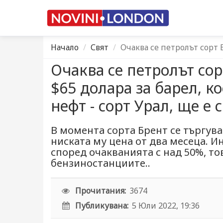
Начало
Свят
Очаква се петролът сорт 
Очаква се петролът сор
$65 долара за барел, к
нефт - сорт Урал, ще е 
В момента сорта Брент се търгува 
ниската му цена от два месеца. И
според очакванията с над 50%, то
бензиностанциите..
Прочитания:
3674
Публикувана:
5 Юли 2022, 19:36