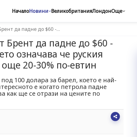
Начало
Новини
Великобритания
Лондон
Още
Брент да падне до $60 -…
т Брент да падне до $60 -
оето означава че руския
с още 20-30% по-евтин
под 100 долара за барел, което е най-
нтересното е когато петрола падне
ва как ще се отрази на цените по