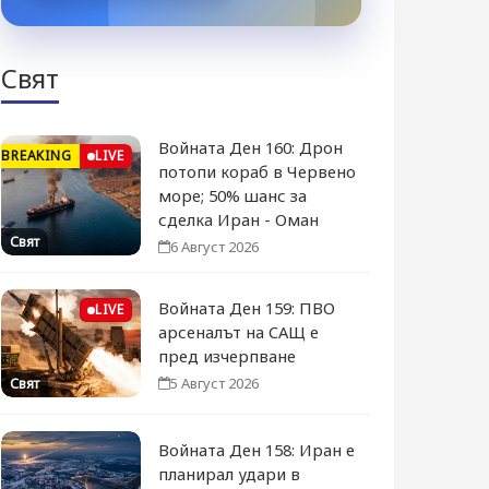
Свят
Войната Ден 160: Дрон
BREAKING
LIVE
потопи кораб в Червено
море; 50% шанс за
сделка Иран - Оман
Свят
6 Август 2026
Войната Ден 159: ПВО
LIVE
арсеналът на САЩ е
пред изчерпване
5 Август 2026
Свят
Войната Ден 158: Иран е
планирал удари в