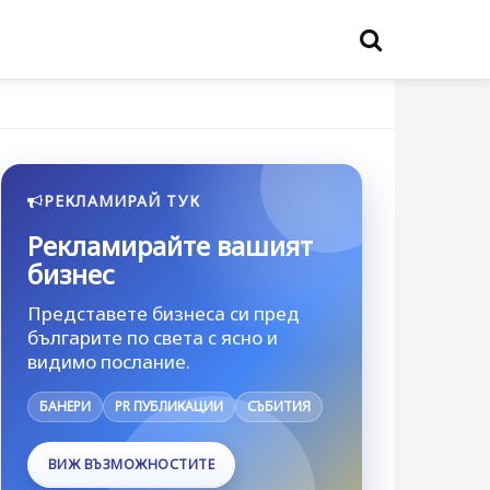
РЕКЛАМИРАЙ ТУК
Рекламирайте вашият
бизнес
Представете бизнеса си пред
българите по света с ясно и
видимо послание.
БАНЕРИ
PR ПУБЛИКАЦИИ
СЪБИТИЯ
ВИЖ ВЪЗМОЖНОСТИТЕ