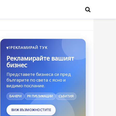
РЕКЛАМИРАЙ ТУК
Рекламирайте вашият
бизнес
Представете бизнеса си пред
българите по света с ясно и
видимо послание.
БАНЕРИ
PR ПУБЛИКАЦИИ
СЪБИТИЯ
ВИЖ ВЪЗМОЖНОСТИТЕ