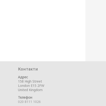
Контакти
Адрес
158 High Street
London E15 2FW
United Kingdom
Телефон
020 8111 1026