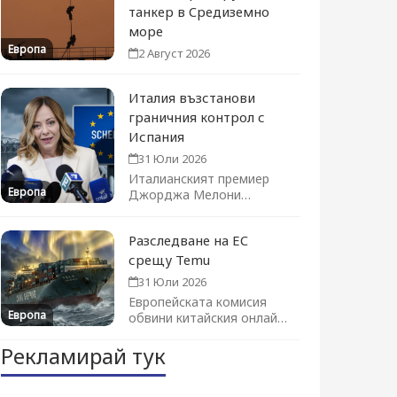
танкер в Средиземно
море
Европа
2 Август 2026
Италия възстанови
граничния контрол с
Испания
31 Юли 2026
Италианският премиер
Европа
Джорджа Мелони
временно възстанови
граничния контрол, а
Разследване на ЕС
Франция засили
патрулите...
срещу Temu
31 Юли 2026
Европейската комисия
Европа
обвини китайския онлайн
търговец във
Рекламирай тук
възпрепятстване на
инспекции в Ирландия....