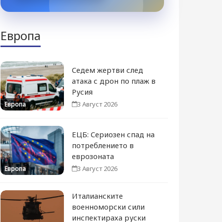
Европа
Седем жертви след
атака с дрон по плаж в
Русия
3 Август 2026
Европа
ЕЦБ: Сериозен спад на
потреблението в
еврозоната
3 Август 2026
Европа
Италианските
военноморски сили
инспектираха руски