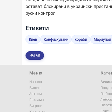
остават блокирани в украински пристан
руски контрол.
Етикети
Киев
Конфискувани
кораби
Мариупол
НАЗАД
Меню
Кате
Начало
Велик
Видео
Лондо
Автори
Любоп
Реклама
Лайфст
Полез
Вицове
Свят
Контакти