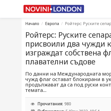
Начало
Европа
Ройтерс: Руските сепа
Ройтерс: Руските сепар
присвоили два чужди к
изграждат собствена ф
плавателни съдове
По данни на Международната мор
чужд флаг остават блокирани в у
продължават да са под руски конт
темата...
Прочитания:
980