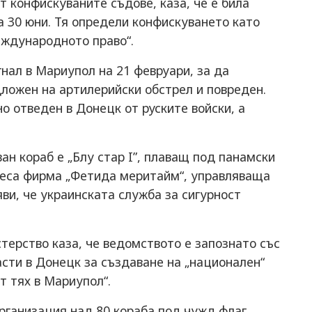
т конфискуваните съдове, каза, че е била
 30 юни. Тя определи конфискуването като
еждународното право“.
гнал в Мариупол на 21 февруари, за да
дложен на артилерийски обстрел и повреден.
о отведен в Донецк от руските войски, а
н кораб е „Блу стар I”, плаващ под панамски
деса фирма „Фетида меритайм“, управляваща
ви, че украинската служба за сигурност
ерство каза, че ведомството е запознато със
сти в Донецк за създаване на „национален“
т тях в Мариупол“.
ганизация над 80 кораба под чужд флаг