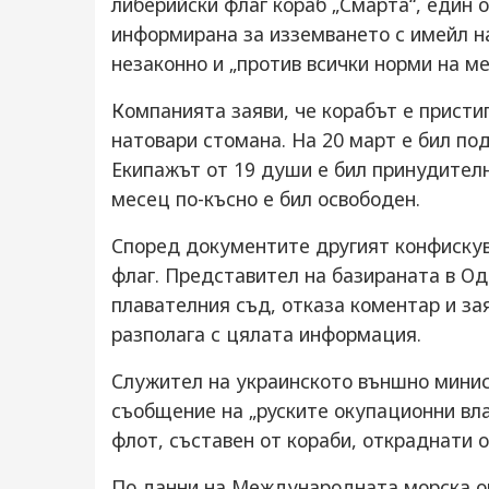
либерийски флаг кораб „Смарта“, един о
информирана за изземването с имейл на
незаконно и „против всички норми на м
Компанията заяви, че корабът е присти
натовари стомана. На 20 март е бил по
Екипажът от 19 души е бил принудителн
месец по-късно е бил освободен.
Според документите другият конфискува
флаг. Представител на базираната в О
плавателния съд, отказа коментар и зая
разполага с цялата информация.
Служител на украинското външно минист
съобщение на „руските окупационни вла
флот, съставен от кораби, откраднати о
По данни на Международната морска ор