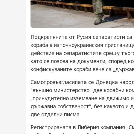
Подкрепяните от Русия сепаратисти са
кораба в източноукраинския пристанищ
действия на сепаратистите срещу търг
като се позова на документи, според к
конфискуваните кораби вече са „държав
Самопровъзгласилата се Донецка народ
"външно министерство" две корабни ком
„принудително изземване на движимо 
държавна собственост“, без каквото и 
две отделни писма.
Регистрираната в Либерия компания „С