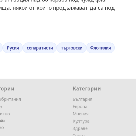
ища, някои от които продължават да са под
Русия
сепаратисти
търговски
Флотилия
гории
Категории
обритания
България
н
Европа
итно
Мнения
айл
Култура
но
Здраве
Спорт