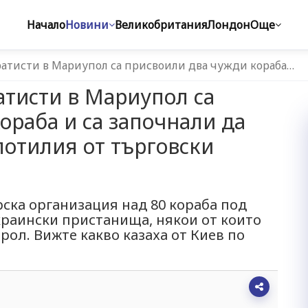
Начало
Новини
Великобритания
Лондон
Още
ратисти в Мариупол са присвоили два чужди кораба…
атисти в Мариупол са
ораба и са започнали да
лотилия от търговски
ска организация над 80 кораба под
краински пристанища, някои от които
рол. Вижте какво казаха от Киев по