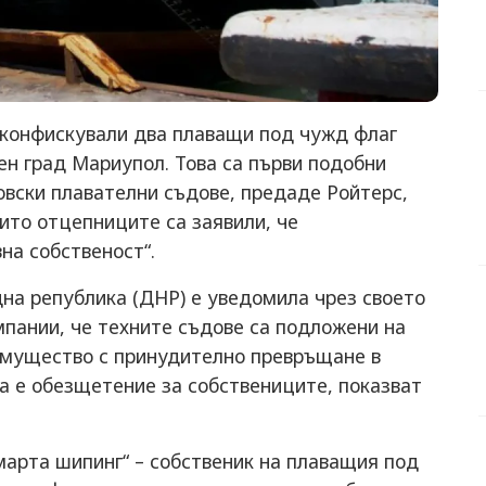
 конфискували два плаващи под чужд флаг
ен град Мариупол. Това са първи подобни
овски плавателни съдове, предаде Ройтерс,
оито отцепниците са заявили, че
на собственост“.
на република (ДНР) е уведомила чрез своето
пании, че техните съдове са подложени на
имущество с принудително превръщане в
да е обезщетение за собствениците, показват
марта шипинг“ – собственик на плаващия под