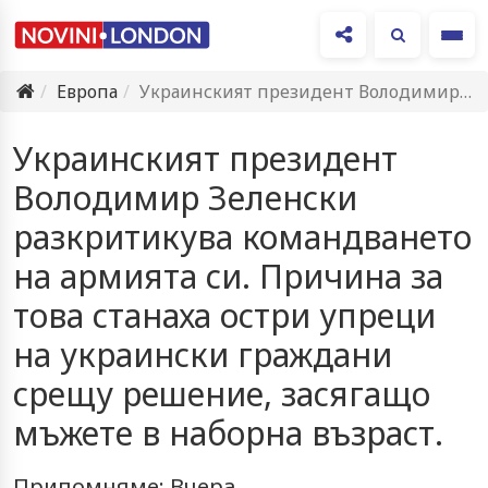
Ме
Европа
Украинският президент Володимир Зеленски разкритикува командването на армията си. Причина…
Украинският президент
Володимир Зеленски
разкритикува командването
на армията си. Причина за
това станаха остри упреци
на украински граждани
срещу решение, засягащо
мъжете в наборна възраст.
Припомняме: Вчера