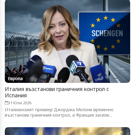
Европа
Италия възстанови граничния контрол с
Испания
31 Юли 2026
Италианският премиер Джорджа Мелони временно
възстанови граничния контрол, а Франция засили
патрулите...