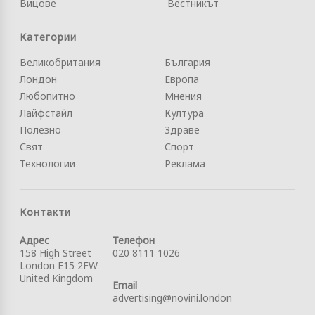
Вицове
Вестникът
Категории
Великобритания
България
Лондон
Европа
Любопитно
Мнения
Лайфстайл
Култура
Полезно
Здраве
Свят
Спорт
Технологии
Реклама
Контакти
Адрес
Телефон
158 High Street
020 8111 1026
London E15 2FW
United Kingdom
Email
advertising@novini.london