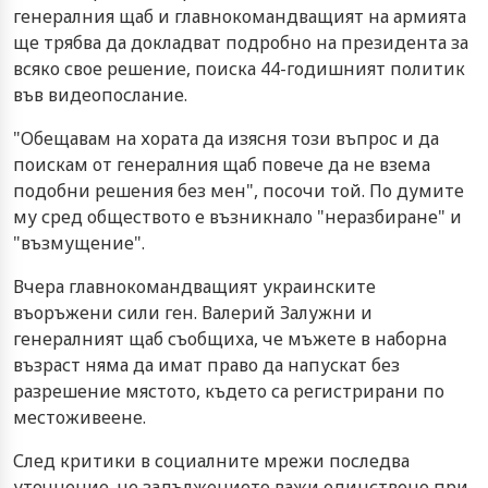
генералния щаб и главнокомандващият на армията
ще трябва да докладват подробно на президента за
всяко свое решение, поиска 44-годишният политик
във видеопослание.
"Обещавам на хората да изясня този въпрос и да
поискам от генералния щаб повече да не взема
подобни решения без мен", посочи той. По думите
му сред обществото е възникнало "неразбиране" и
"възмущение".
Вчера главнокомандващият украинските
въоръжени сили ген. Валерий Залужни и
генералният щаб съобщиха, че мъжете в наборна
възраст няма да имат право да напускат без
разрешение мястото, където са регистрирани по
местоживеене.
След критики в социалните мрежи последва
уточнение, че задължението важи единствено при