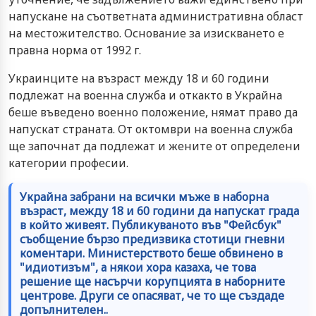
напускане на съответната административна област
на местожителство. Основание за изискването е
правна норма от 1992 г.
Украинците на възраст между 18 и 60 години
подлежат на военна служба и откакто в Украйна
беше въведено военно положение, нямат право да
напускат страната. От октомври на военна служба
ще започнат да подлежат и жените от определени
категории професии.
Украйна забрани на всички мъже в наборна
възраст, между 18 и 60 години да напускат града
в който живеят. Публикуваното във "Фейсбук"
съобщение бързо предизвика стотици гневни
коментари. Министерството беше обвинено в
"идиотизъм", а някои хора казаха, че това
решение ще насърчи корупцията в наборните
центрове. Други се опасяват, че то ще създаде
допълнителен..