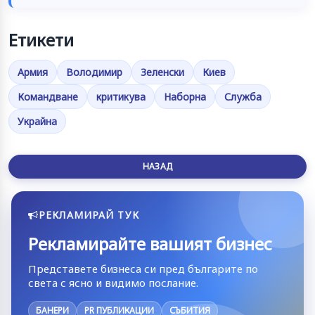
Етикети
Армия
Володимир
Зеленски
Киев
Командване
критикува
Наборна
Служба
Украйна
НАЗАД
РЕКЛАМИРАЙ ТУК
Рекламирайте вашият бизнес
Представете бизнеса си пред българите по
света с ясно и видимо послание.
БАНЕРИ
PR ПУБЛИКАЦИИ
СЪБИТИЯ