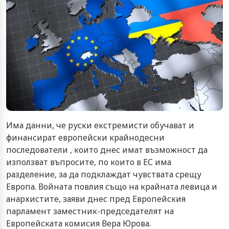
Има данни, че руски екстремисти обучават и
финансират европейски крайнодесни
последователи , които днес имат възможност да
използват въпросите, по които в ЕС има
разделение, за да подклаждат чувствата срещу
Европа. Войната повлия също на крайната левица и
анархистите, заяви днес пред Европейския
парламент заместник-председателят на
Европейската комисия Вера Юрова.