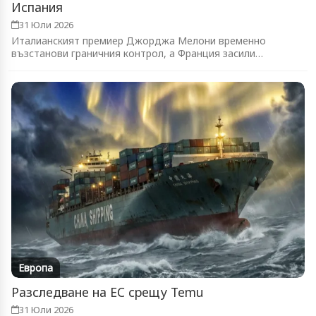
Испания
31 Юли 2026
Италианският премиер Джорджа Мелони временно
възстанови граничния контрол, а Франция засили
патрулите...
Европа
Разследване на ЕС срещу Temu
31 Юли 2026