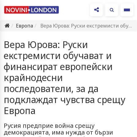
Ме
Европа
Вера Юрова: Руски екстремисти обучават и финансират европейски крайнодесни последователи,…
Вера Юрова: Руски
екстремисти обучават и
финансират европейски
крайнодесни
последователи, за да
подклаждат чувства срещу
Европа
Русия предприе война срещу
демокрацията, има нужда от бързи