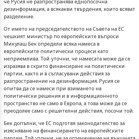
че Русия не разпространява еднопосочна
дезинформация, а всякакви твърдения, които всяват
разделение.
От името на председателството на Съвета на ЕС
чешкият министър по европейските въпроси
Микулаш Бек определи всяка намеса в
европейските политически процеси като
неприемлива. Той уточни, че намесата може да се
изразява в скрито финансиране на политически
партии, както и в съгласувани действия за
разпространение на дезинформация. Русия се
опитва да се намеси при взимането на
политически решения и в информационното
пространство не само в Европа, а това може да се
преодолее само с решителни действия, посочи той.
Бек допълни, че ЕС подготвя законодателство за
изясняване на финансирането на европейските
партии. Той уточни, че за ограничение на външната