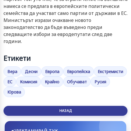
намеса се предлага в европейските политически
семейства да участват само партии от държави в ЕС.
Министърът изрази очакване новото
законодателство да бъде въведено преди
следващите избори за евродепутати след две
години.
Етикети
Вера
Десни
Европа
Европейска
Екстремисти
ЕС
Комисия
Крайно
Обучават
Русия
Юрова
НАЗАД
РЕКЛАМИРАЙ ТУК