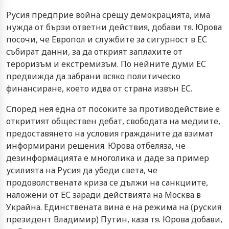
Русия предприе война срещу демокрацията, има
нужда от бързи ответни действия, добави тя. Юрова
посочи, че Европол и службите за сигурност в ЕС
събират данни, за да открият заплахите от
тероризъм и екстремизъм. По нейните думи ЕС
предвижда да забрани всяко политическо
финансиране, което идва от страна извън ЕС.
Според нея една от посоките за противодействие е
откритият обществен дебат, свободата на медиите,
предоставянето на условия гражданите да взимат
информирани решения. Юрова отбеляза, че
дезинформацията е многолика и даде за пример
усилията на Русия да убеди света, че
продоволствената криза се дължи на санкциите,
наложени от ЕС заради действията на Москва в
Украйна. Единствената вина е на режима на (руския
президент Владимир) Путин, каза тя. Юрова добави,