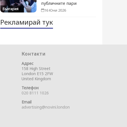
публичните пари
България
16 Юни 2026
Рекламирай тук
Контакти
Адрес
158 High Street
London E15 2FW
United Kingdom
Телефон
020 8111 1026
Email
advertising@novini.london