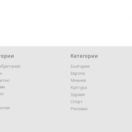
гории
Категории
обритания
България
н
Европа
итно
Мнения
айл
Култура
но
Здраве
Спорт
логии
Реклама