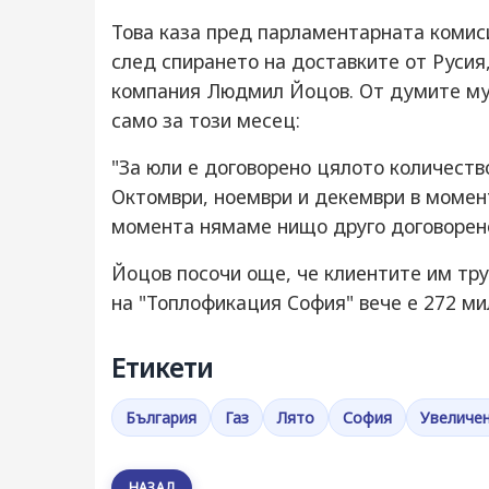
Това каза пред парламентарната комиси
след спирането на доставките от Русия
компания Людмил Йоцов. От думите му с
само за този месец:
"За юли е договорено цялото количество
Октомври, ноември и декември в момен
момента нямаме нищо друго договорено
Йоцов посочи още, че клиентите им тр
на "Топлофикация София" вече е 272 ми
Етикети
България
Газ
Лято
София
Увеличе
НАЗАД