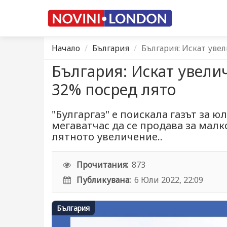
Начало
България
България: Искат уве
България: Искат увели
32% посред лято
"Булгаргаз" е поискала газът за юл
мегаватчас да се продава за малк
лятното увеличение..
Прочитания:
873
Публикувана:
6 Юли 2022, 22:09
България