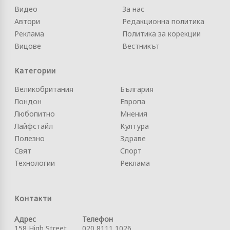
Видео
За нас
Автори
Редакционна политика
Реклама
Политика за корекции
Вицове
Вестникът
Категории
Великобритания
България
Лондон
Европа
Любопитно
Мнения
Лайфстайл
Култура
Полезно
Здраве
Свят
Спорт
Технологии
Реклама
Контакти
Адрес
Телефон
158 High Street
020 8111 1026