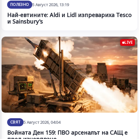
ПОЛЕЗНО
5 Август 2026, 13:19
Най-евтините: Aldi и Lidl изпревариха Tesco
и Sainsbury's
LIVE
СВЯТ
5 Август 2026, 04:04
Войната Ден 159: ПВО арсеналът на САЩ е
пред изчерпване