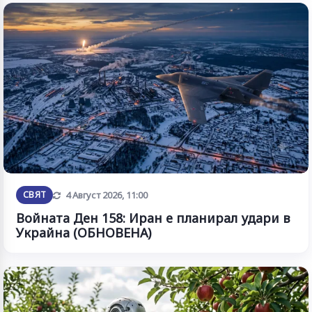
Обновена
СВЯТ
4 Август 2026, 11:00
Войната Ден 158: Иран е планирал удари в
Украйна (ОБНОВЕНА)