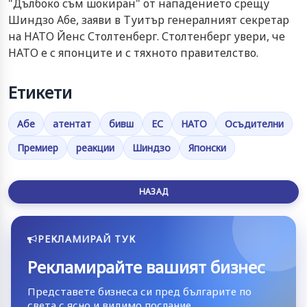
"Дълбоко съм шокиран" от нападението срещу
Шиндзо Абе, заяви в Туитър генералният секретар
на НАТО Йенс Столтенберг. Столтенберг увери, че
НАТО е с японците и с тяхното правителство.
Етикети
Абе
атентат
бивш
ЕС
НАТО
Осъдителни
Премиер
реакции
Шиндзо
Японски
НАЗАД
РЕКЛАМИРАЙ ТУК
Рекламирайте вашият бизнес
Представете бизнеса си пред българите по
света с ясно и видимо послание.