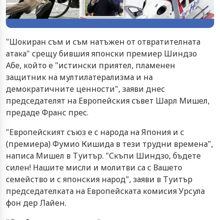
"Шокиран съм и съм натъжен от отвратителната
атака" срещу бившия японски премиер Шиндзо
Абе, който е "истински приятел, пламенен
защитник на мултилатерализма и на
демократичните ценности", заяви днес
председателят на Европейския съвет Шарл Мишел,
предаде Франс прес.
"Европейският съюз е с народа на Япония и с
(премиера) Фумио Кишида в тези трудни времена",
написа Мишел в Туитър. "Скъпи Шиндзо, бъдете
силен! Нашите мисли и молитви са с Вашето
семейство и с японския народ", заяви в Туитър
председателката на Европейската комисия Урсула
фон дер Лайен.