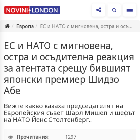
Ме
Европа
ЕС и НАТО с мигновена, остра и осъдителна реакция за…
ЕС и НАТО с мигновена,
остра и осъдителна реакция
за атентата срещу бившият
японски премиер Шидзо
Абе
Вижте какво казаха председателят на
Европейския съвет Шарл Мишел и шефът
на НАТО Йенс Столтенберг..
Прочитания:
1297