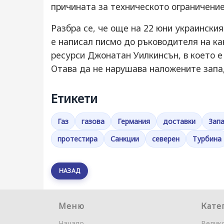
причината за техническото ограничение
Разбра се, че още на 22 юни украински
е написал писмо до ръководителя на к
ресурси Джонатан Уилкинсън, в което е
Отава да не нарушава наложените за
Етикети
Газ
газова
Германия
доставки
Зап
протестира
Санкции
северен
Турбина
НАЗАД
Меню
Кате
Начало
Велик