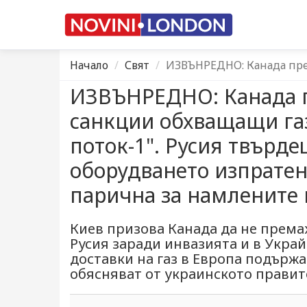
Начало
Свят
ИЗВЪНРЕДНО: Канада пре
ИЗВЪНРЕДНО: Канада п
санкции обхващащи газ
поток-1". Русия твърде
оборудването изпратен
парична за намлените 
Киев призова Канада да не према
Русия заради инвазията и в Укра
доставки на газ в Европа подържа
обясняват от украинското правите