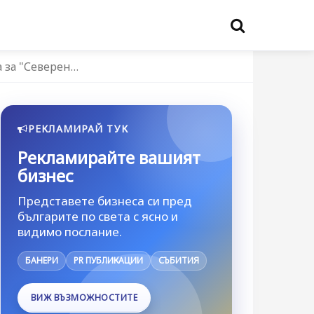
 за "Северен…
РЕКЛАМИРАЙ ТУК
Рекламирайте вашият
бизнес
Представете бизнеса си пред
българите по света с ясно и
видимо послание.
БАНЕРИ
PR ПУБЛИКАЦИИ
СЪБИТИЯ
ВИЖ ВЪЗМОЖНОСТИТЕ