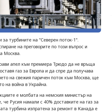
за турбините на "Северен поток-1".
спиране на преговорите по този въпрос и
а Москва.
рави апел към премиера Трюдо да не връща
оставя газ за Европа и да спре да получава
нето на свежия паричен поток към Москва, ще
о на война в Украйна.
кциите е молбата на немския министър на
 че Русия намали с 40% доставките на газ за
ата турбина изпратена за ремонт в Канада е