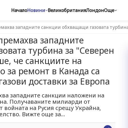
Начало
Новини
Великобритания
Лондон
Още
махва западните санкции обхващащи газовата турбина
ремахва западните
овата турбина за "Северен
ше, че санкциите на
о за ремонт в Канада са
газови доставки за Европа
хва западните санкции наложени на
йна. Получаваните милиарди от
т войната на Русия срещу Украйна,
лство. Вижте още за...