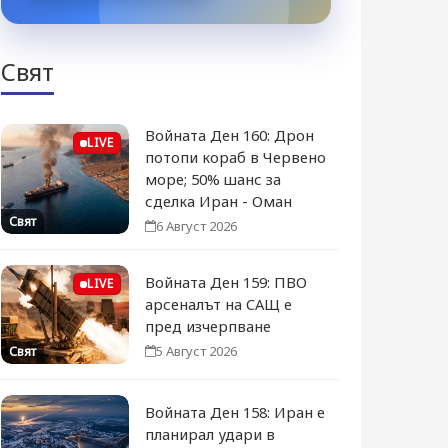
Свят
Войната Ден 160: Дрон
LIVE
потопи кораб в Червено
море; 50% шанс за
сделка Иран - Оман
Свят
6 Август 2026
Войната Ден 159: ПВО
LIVE
арсеналът на САЩ е
пред изчерпване
5 Август 2026
Свят
Войната Ден 158: Иран е
планирал удари в