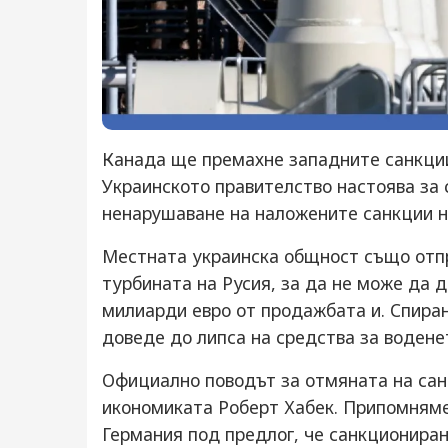
Канада ще премахне западните санкции 
Украинското правителство настоява за 
ненарушаване на наложените санкции н
Местната украинска общност също отп
турбината на Русия, за да не може да д
милиарди евро от продажбата и. Спира
доведе до липса на средства за воденет
Официално поводът за отмяната на сан
икономиката Роберт Хабек. Припомняме,
Германия под предлог, че санкциониран