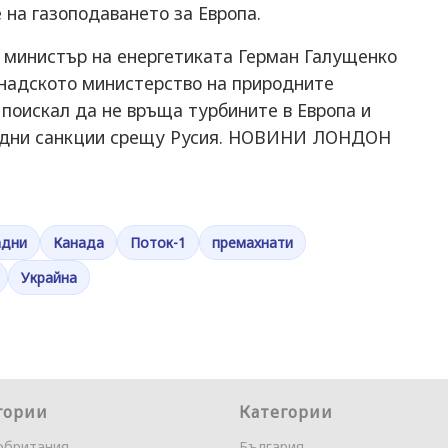
 на газоподаването за Европа.
я министър на енергетиката Герман Галущенко
анадското министерство на природните
 поискал да не връща турбините в Европа и
падни санкции срещу Русия. НОВИНИ ЛОНДОН
адни
Канада
Поток-1
премахнати
Украйна
гории
Категории
обритания
България