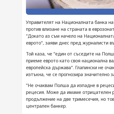
Управителят на Националната банка на 
против влизане на страната в еврозона
"Докато аз съм начело на Националната
еврото", заяви днес пред журналисти в
Той каза, че "един от съседите на Полш
приеме еврото като своя национална ва
европейска държава". Глапински не оча
изтъкна, че се прогнозира значително 
"Не очаквам Полша да изпадне в рецес
рецесия. Може да имаме отрицателен р
продължение на две тримесечия, но тов
централен банкер.