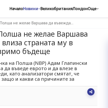
Начало
Новини
Великобритания
Лондон
Още
 Полша не желае Варшава да въвежда…
 Полша не желае Варшава
 влиза страната му в
озримо бъдеще
нка на Полша (NBP) Адам Глапински
а да въведе еврото и да влезе в
еди, като анализатори смятат, че
 защо и какви са причините за