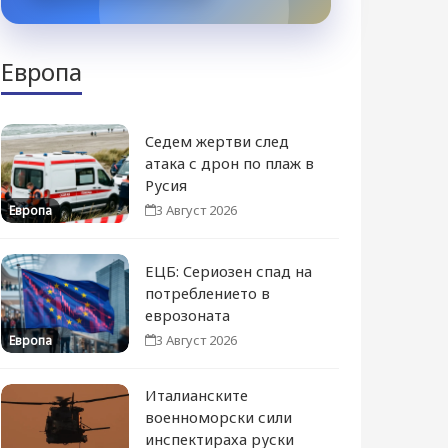
Европа
Седем жертви след
атака с дрон по плаж в
Русия
3 Август 2026
Европа
ЕЦБ: Сериозен спад на
потреблението в
еврозоната
3 Август 2026
Европа
Италианските
военноморски сили
инспектираха руски