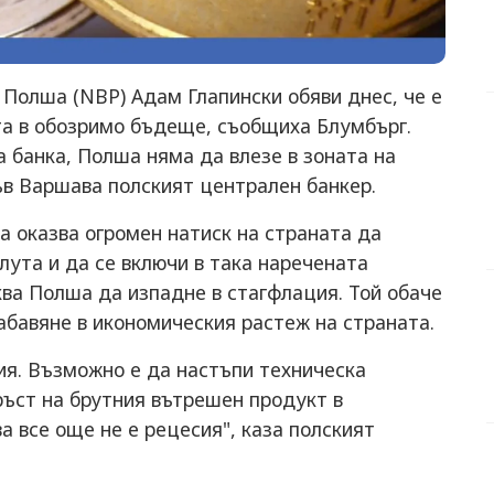
Полша (NBP) Адам Глапински обяви днес, че е
та в обозримо бъдеще, съобщиха Блумбърг.
 банка, Полша няма да влезе в зоната на
ъв Варшава полският централен банкер.
а оказва огромен натиск на страната да
лута и да се включи в така наречената
ква Полша да изпадне в стагфлация. Той обаче
забавяне в икономическия растеж на страната.
ия. Възможно е да настъпи техническа
ъст на брутния вътрешен продукт в
а все още не е рецесия", каза полският