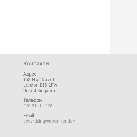
Контакти
Адрес
158 High Street
London E15 2FW
United Kingdom
Телефон
020 8111 1026
Email
advertising@novini.london