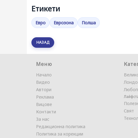
Етикети
Евро
Еврозона
Полша
НАЗАД
Меню
Кате
Начало
Велик
Видео
Лондо
Автори
Любоп
Реклама
Лайфст
Полез
Вицове
Свят
Контакти
Техно
За нас
Редакционна политика
Политика за корекции