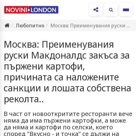
Ме
Любопитно
Москва: Преименувания руски Макдоналдс закъса за пържени картофи, причината са…
Москва: Преименувания
руски Макдоналдс закъса за
пържени картофи,
причината са наложените
санкции и лошата собствена
реколта..
В част от новооткритите ресторанти вече
няма да има пържени картофки, а може
да няма и картофи по селски, което
според "Вкусно - и точка" се дължи на