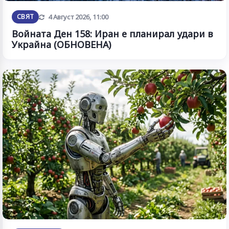
Обновена
СВЯТ
4 Август 2026, 11:00
Войната Ден 158: Иран е планирал удари в
Украйна (ОБНОВЕНА)