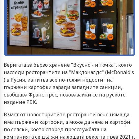
Веригата за бързо хранене "Вкусно - и точка", която
наследи ресторантите на "Макдоналдс" (McDonald's
) в Русия, изпитва все по-голям недостиг на
пържени картофки заради западните санкции,
съобщава Франс прес, позовавайки се на руското
издание РБК.
В част от новооткритите ресторанти вече няма да
има пържени картофки, а може да няма и картофи
по селски, което според пресслужбата на
компанията се дължи на лошата реколта през 2021 г.