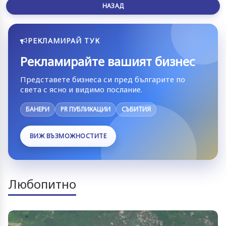
НАЗАД
РЕКЛАМИРАЙ ТУК
Рекламирайте вашият бизнес
Представете бизнеса си пред българите по
света с ясно и видимо послание.
БАНЕРИ
PR ПУБЛИКАЦИИ
СЪБИТИЯ
ВИЖ ВЪЗМОЖНОСТИТЕ
Любопитно