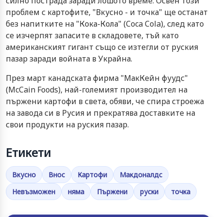
силно пострада заради лошото време. Освен този
проблем с картофите, "Вкусно - и точка" ще останат
без напитките на "Кока-Кола" (Coca Cola), след като
се изчерпят запасите в складовете, тъй като
американският гигант също се изтегли от руския
пазар заради войната в Украйна.
През март канадската фирма "МакКейн фуудс"
(McCain Foods), най-големият производител на
пържени картофи в света, обяви, че спира строежа
на завода си в Русия и прекратява доставките на
свои продукти на руския пазар.
Етикети
Вкусно
Внос
Картофи
Макдоналдс
Невъзможен
няма
Пържени
руски
точка