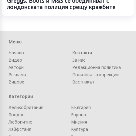
Greggs, Boots и M&S се обединяват с
лондонската полиция срещу кражбите
Меню
Начало
Контакти
Видео
За нас
Автори
Редакционна политика
Реклама
Политика за корекции
Вицове
Вестникът
Категории
Великобритания
България
Лондон
Европа
Любопитно
Мнения
Лайфстайл
Култура