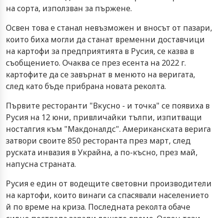
на сорта, използван за пържене.
Освен това е станал невъзможен и вносът от пазари,
които биха могли да станат временни доставчици
на картофи за предприятията в Русия, се казва в
съобщението. Очаква се през есента на 2022 г.
картофите да се завърнат в менюто на веригата,
след като бъде прибрана новата реколта.
Първите ресторанти "Вкусно - и точка" се появиха в
Русия на 12 юни, привличайки тълпи, изпитващи
носталгия към "Макдоналдс". Американската верига
затвори своите 850 ресторанта през март, след
руската инвазия в Украйна, а по-късно, през май,
напусна страната.
Русия е един от водещите световни производители
на картофи, които винаги са спасявали населението
й по време на криза. Последната реколта обаче