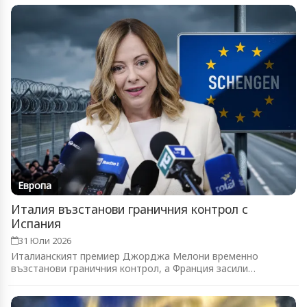
Европа
Италия възстанови граничния контрол с
Испания
31 Юли 2026
Италианският премиер Джорджа Мелони временно
възстанови граничния контрол, а Франция засили
патрулите...