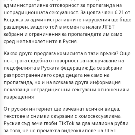
административна отговорност за пропаганда на
нетрадиционната сексуалност. За целта член 6.21 от
Кодекса за административните нарушения ще бъде
разширен, защото той в момента налага ЛГБТ
забрани и ограничения за пропагандата им само
сред непълнолетните в Русия.
Какво друго предлага комисията в тази връзка? Още
по-строга съдебна отговорност за насърчаване на
педофилията в Руската федерация; Да се ​​забрани
разпространението сред децата не само на
пропаганда, но и на всякаква друга информация
показваща нетрадиционни сексуални отношения и
извращения;
От руския интернет ще изчезнат всички видеа,
текстове и снимки свързани с хомосексуализма.
Руския съд вече глоби TikTok за два милиона рубли
за това, че не премахва видеоклипове на ЛГБТ