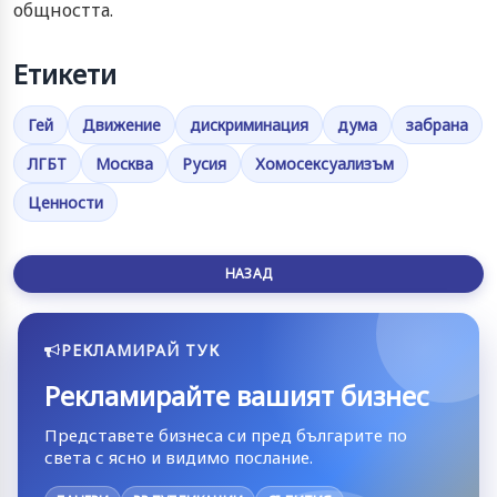
общността.
Етикети
Гей
Движение
дискриминация
дума
забрана
ЛГБТ
Москва
Русия
Хомосексуализъм
Ценности
НАЗАД
РЕКЛАМИРАЙ ТУК
Рекламирайте вашият бизнес
Представете бизнеса си пред българите по
света с ясно и видимо послание.