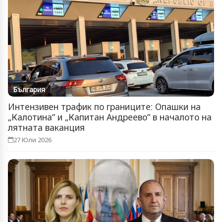
България
Интензивен трафик по границите: Опашки на
„Калотина“ и „Капитан Андреево“ в началото на
лятната ваканция
27 Юли 2026