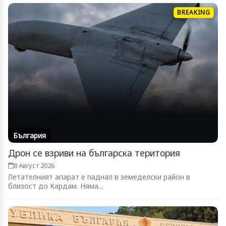
BREAKING
България
Дрон се взриви на българска територия
8 Август 2026
Летателният апарат е паднал в земеделски район в
близост до Кардам. Няма...