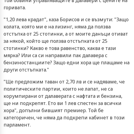
Той обвини управляващите в далавери с цените на
горивата.
"1,20 лева крадат", каза Борисов и се възмути: "Защо
колата, която ми е на лизинг, няма да ползва
отстъпка от 25 стотинки, а от моите данъци отиват
за някой, който ще ползва отстъпката от 25
стотинки? Какво е това равенство, каква е тази
мярка? Или са си направили пак далавера с
бензиностанциите? Защо едни хора ще плащаме на
други отстъпката."
"Ще предложим таван от 2,70 лв и се надяваме, че
политическите партии, които не лапат, не са
корумпирани от далаверата с нафтата и бензина,
ще ни подкрепят. Ето ви 1 лев спестен за всички
хора", допълни бившият премиер. Той бе
категоричен, че няма да подкрепи кабинет в този
парламент.