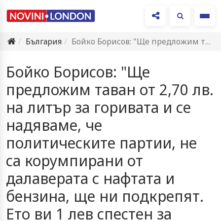
Ме
България
Бойко Борисов: "Ще предложим таван от 2,70 лв. на литър…
Бойко Борисов: "Ще
предложим таван от 2,70 лв.
на литър за горивата и се
надяваме, че
политическите партии, не
са корумпирани от
далаверата с нафтата и
бензина, ще ни подкрепят.
Ето ви 1 лев спестен за