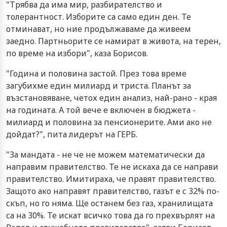
"Трябва да има мир, разбирателство и
толерантност. Изборите са само един ден. Те
отминават, но ние продължаваме да живеем
заедно. Партньорите се намират в живота, на терен,
по време на избори", каза Борисов.
"Година и половина застой. През това време
загубихме един милиард и триста. Планът за
възстановяване, четох един анализ, най-рано - края
на годината. А той вече е включен в бюджета -
милиард и половина за пенсионерите. Ами ако не
дойдат?", пита лидерът на ГЕРБ.
"За мандата - не че не можем математически да
направим правителство. Те не искаха да се направи
правителство. Имитираха, че правят правителство.
Защото ако направят правителство, газът е с 32% по-
скъп, но го няма. Ще останем без газ, хранилищата
са на 30%. Те искат всичко това да го прехвърлят на