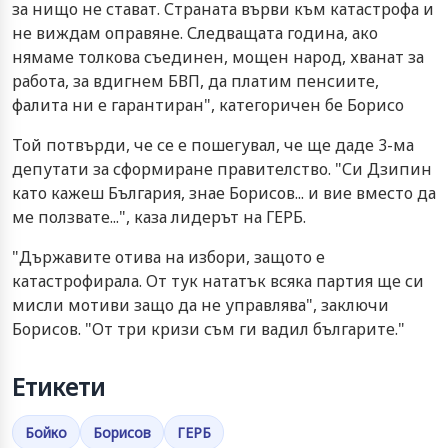
за нищо не стават. Страната върви към катастрофа и
не виждам оправяне. Следващата година, ако
нямаме толкова съединен, мощен народ, хванат за
работа, за вдигнем БВП, да платим пенсиите,
фалита ни е гарантиран", категоричен бе Борисо
Той потвърди, че се е пошегувал, че ще даде 3-ма
депутати за сформиране правителство. "Си Дзипин
като кажеш България, знае Борисов... и вие вместо да
ме ползвате...", каза лидерът на ГЕРБ.
"Държавите отива на избори, защото е
катастрофирала. От тук нататък всяка партия ще си
мисли мотиви защо да не управлява", заключи
Борисов. "От три кризи съм ги вадил българите."
Етикети
Бойко
Борисов
ГЕРБ