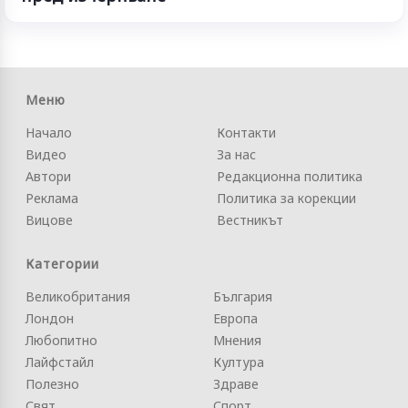
Меню
Начало
Контакти
Видео
За нас
Автори
Редакционна политика
Реклама
Политика за корекции
Вицове
Вестникът
Категории
Великобритания
България
Лондон
Европа
Любопитно
Мнения
Лайфстайл
Култура
Полезно
Здраве
Свят
Спорт