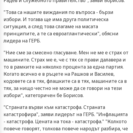
Радев и служебното правителство", заяви Борисов.
"Това са нашите виждания по въпроса - бързи
избори. И тогава ще има друга политическа
ситуация, а след това слагаме на масата
принципите, а те са евроатлантически", обясни
лидера на ГЕРБ.
"Ние сме за смесено гласуване. Мен не ме е страх от
машините. Страх ме е, че с тях се прави далавера и
то в рамките на няколко процента за една партия.
Когато всичко е в ръцете на Рашков и Василев,
кодовете са в тях, флашките са в тях, машините са в
тях, за нищо честно не може да се говори на тези
избори", категоричен бе Борисов.
"Страната върви към катастрофа. Страната
катастрофира", заяви лидерът на ГЕРБ. "Инфлацията
- катастрофа. Цената на тока - катастрофа." "Колкото
повече говорят, толкова повече народът разбира, че