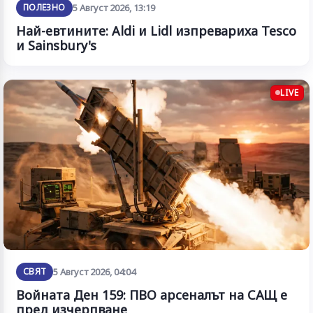
ПОЛЕЗНО
5 Август 2026, 13:19
Най-евтините: Aldi и Lidl изпревариха Tesco
и Sainsbury's
LIVE
СВЯТ
5 Август 2026, 04:04
Войната Ден 159: ПВО арсеналът на САЩ е
пред изчерпване