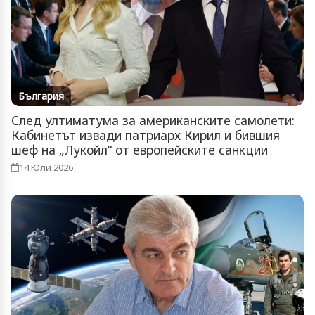
България
След ултиматума за американските самолети:
Кабинетът извади патриарх Кирил и бившия
шеф на „Лукойл“ от европейските санкции
14 Юли 2026