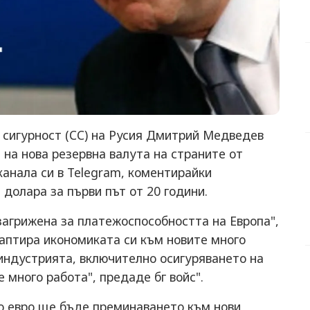
 сигурност (СС) на Русия Дмитрий Медведев
 на нова резервна валута на страните от
канала си в Telegram, коментирайки
 долара за първи път от 20 години.
загрижена за платежоспособността на Европа",
даптира икономиката си към новите много
индустрията, включително осигуряването на
 много работа", предаде бг войс".
о евро ще бъде преминаването към нови