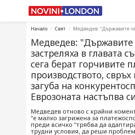
Начало
Свят
Медведев: "Държавите чле
Медведев: "Държавите 
застреляха в главата с
сега берат горчивите п
производството, свръх
загуба на конкурентосп
Еврозоната настъпва с
Медведев отново с крайни комента
"е малко загрижена за платежоспо
преди всичко "трябва да адаптир
трудни условия, да реши проблем