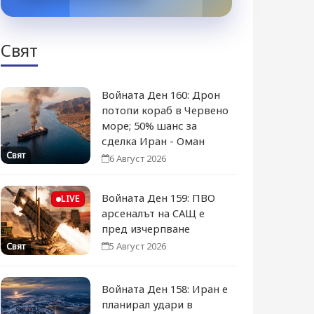
Свят
Войната Ден 160: Дрон
потопи кораб в Червено
море; 50% шанс за
сделка Иран - Оман
Свят
6 Август 2026
Войната Ден 159: ПВО
LIVE
арсеналът на САЩ е
пред изчерпване
5 Август 2026
Свят
Войната Ден 158: Иран е
планирал удари в