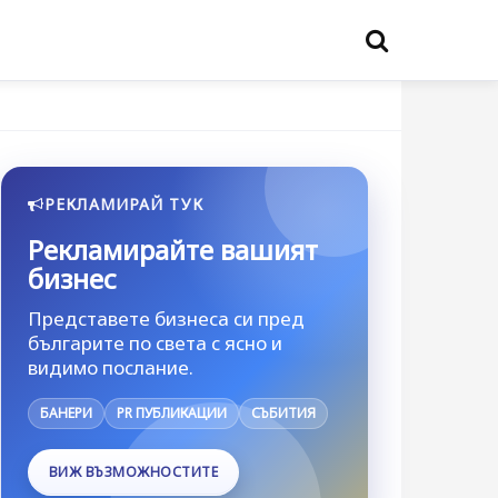
РЕКЛАМИРАЙ ТУК
Рекламирайте вашият
бизнес
Представете бизнеса си пред
българите по света с ясно и
видимо послание.
БАНЕРИ
PR ПУБЛИКАЦИИ
СЪБИТИЯ
ВИЖ ВЪЗМОЖНОСТИТЕ