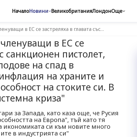
Начало
Новини
Великобритания
Лондон
Още
нуващи в ЕС се застреляха в главата със…
членуващи в ЕС се
ъс санкционен пистолет,
лодове на спад в
 инфлация на храните и
особност на стоките си. В
истемна криза"
ри за Запада, като каза още, че Русия
собността на Европа", тъй като тя
а икономиката си към новите много
ите в индустрията си"