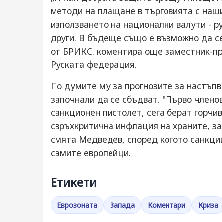
методи на плащане в търговията с наш
използването на национални валути - ру
други. В бъдеще също е възможно да се
от БРИКС. коментира още заместник-пр
Руската федерация.
По думите му за прогнозите за настъпв
започнали да се сбъдват. "Първо членов
санкционен пистолет, сега берат горчи
свръхкритична инфлация на храните, за
смята Медведев, според когото санкции
самите европейци.
Етикети
Еврозоната
Запада
Коментари
Криза