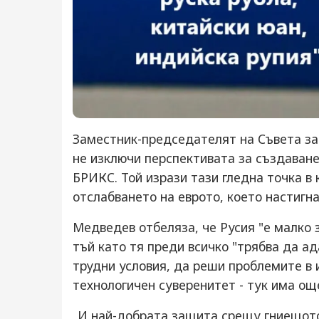
Заместник-председателят на Съвета за
не изключи перспективата за създаване
БРИКС. Той изрази тази гледна точка в 
отслабването на еврото, което настигна
Медведев отбеляза, че Русия "е малко 
тъй като тя преди всичко "трябва да а
трудни условия, да реши проблемите в 
технологичен суверенитет - тук има още
„И най-добрата защита срещу гниещот