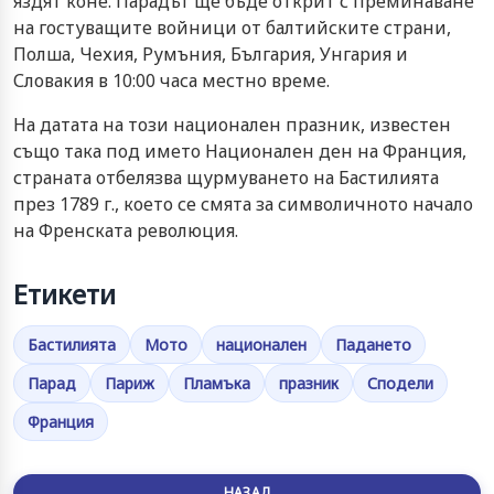
яздят коне. Парадът ще бъде открит с преминаване
на гостуващите войници от балтийските страни,
Полша, Чехия, Румъния, България, Унгария и
Словакия в 10:00 часа местно време.
На датата на този национален празник, известен
също така под името Национален ден на Франция,
страната отбелязва щурмуването на Бастилията
през 1789 г., което се смята за символичното начало
на Френската революция.
Етикети
Бастилията
Мото
национален
Падането
Парад
Париж
Пламъка
празник
Сподели
Франция
НАЗАД