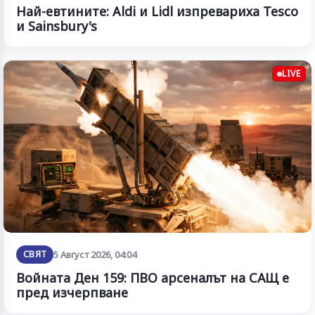
Най-евтините: Aldi и Lidl изпревариха Tesco
и Sainsbury's
LIVE
СВЯТ
5 Август 2026, 04:04
Войната Ден 159: ПВО арсеналът на САЩ е
пред изчерпване