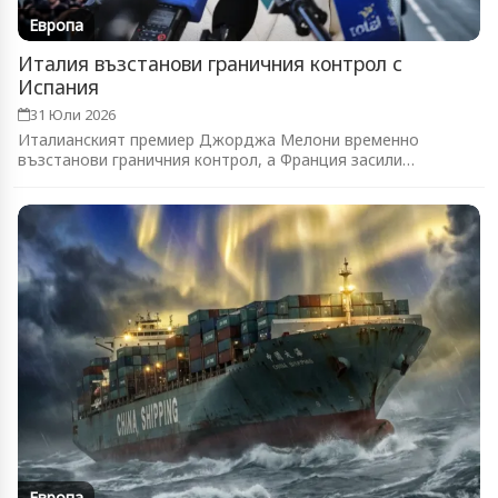
Европа
Италия възстанови граничния контрол с
Испания
31 Юли 2026
Италианският премиер Джорджа Мелони временно
възстанови граничния контрол, а Франция засили
патрулите...
Европа