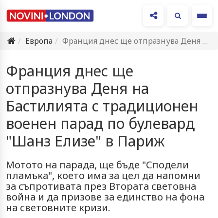
Ме
Европа
Франция днес ще отпразнува Деня на Бастилията с традиционен военен…
Франция днес ще
отпразнува Деня на
Бастилията с традиционен
военен парад по булевард
"Шанз Елизе" в Париж
Мотото на парада, ще бъде "Сподели
пламъка", което има за цел да напомни
за съпротивата през Втората световна
война и да призове за единство на фона
на световните кризи.