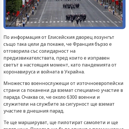
По информация от Елисейския дворец лозунгът
също така цели да покаже, че Франция бързо е
отговорила със солидарност на
предизвикателствата, пред които е изправен
светът в настоящия момент, като пандемията от
коронавируса и войната в Украйна.
Множество военнослужещи от източноевропейски
страни са поканени да вземат специално участие в
парада. Очаква се, че около 6300 военни и
служители на службите за сигурност ще вземат
участие в днешния парад.
Те ще маршируват, ще пилотират самолети и ще