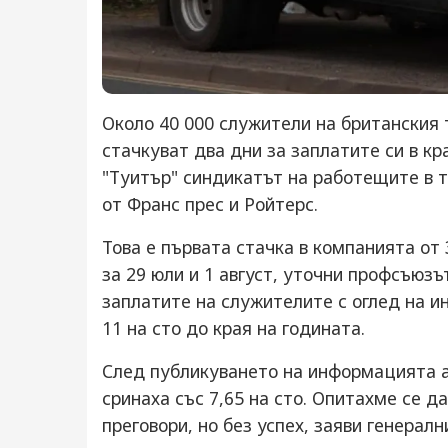
Около 40 000 служители на британския
стачкуват два дни за заплатите си в кра
"Туитър" синдикатът на работещите в 
от Франс прес и Ройтерс.
Това е първата стачка в компанията от
за 29 юли и 1 август, уточни профсъюзъ
заплатите на служителите с оглед на и
11 на сто до края на годината.
След публикуването на информацията а
сринаха със 7,65 на сто. Опитахме се 
преговори, но без успех, заяви генерал