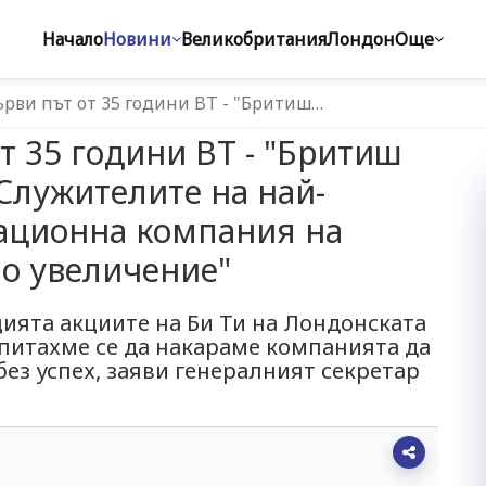
Начало
Новини
Великобритания
Лондон
Още
ърви път от 35 години BT - "Бритиш…
т 35 години BT - "Бритиш
 Служителите на най-
ационна компания на
но увеличение"
ията акциите на Би Ти на Лондонската
 Опитахме се да накараме компанията да
без успех, заяви генералният секретар