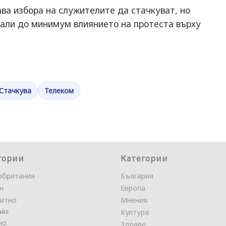
ва избора на служителите да стачкуват, но
мали до минимум влиянието на протеста върху
Стачкува
Телеком
гории
Категории
обритания
България
н
Европа
итно
Мнения
айл
Култура
но
Здраве