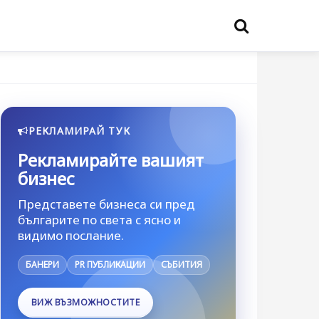
РЕКЛАМИРАЙ ТУК
Рекламирайте вашият
бизнес
Представете бизнеса си пред
българите по света с ясно и
видимо послание.
БАНЕРИ
PR ПУБЛИКАЦИИ
СЪБИТИЯ
ВИЖ ВЪЗМОЖНОСТИТЕ