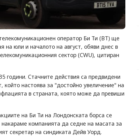
 телекомуникационен оператор Би Ти (BT) ще
я на юли и началото на август, обяви днес в
телекомуникационния сектор (CWU), цитиран
 35 години. Стачните действия са предвидени
т, който настоява за "достойно увеличение" на
нфлацията в страната, която може да превиши
кциите на Би Ти на Лондонската борса се
да накараме компанията да седне на масата за
ният секретар на синдиката Дейв Уорд.