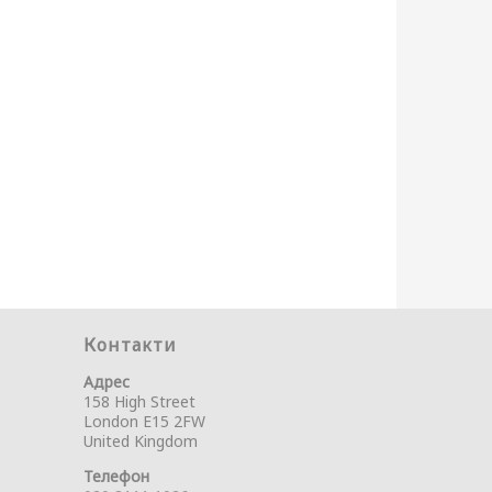
Контакти
Адрес
158 High Street
London E15 2FW
United Kingdom
Телефон