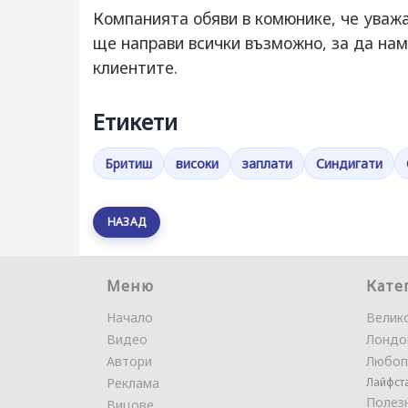
Компанията обяви в комюнике, че уважа
ще направи всички възможно, за да на
клиентите.
Етикети
Бритиш
високи
заплати
Синдигати
НАЗАД
Меню
Кате
Начало
Велик
Видео
Лондо
Автори
Любоп
Реклама
Лайфст
Полез
Вицове