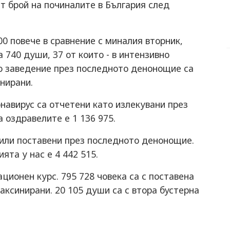
т брой на починалите в България след
800 повече в сравнение с миналия вторник,
а 740 души, 37 от които - в интензивно
о заведение през последното денонощие са
инирани.
онавирус са отчетени като излекувани през
 оздравелите е 1 136 975.
били поставени през последното денонощие.
та у нас е 4 442 515.
ционен курс. 795 728 човека са с поставена
ваксинирани. 20 105 души са с втора бустерна