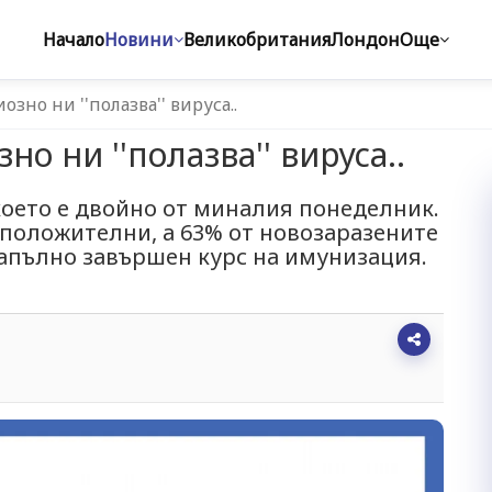
Начало
Новини
Великобритания
Лондон
Още
озно ни ''полазва'' вируса..
но ни ''полазва'' вируса..
което е двойно от миналия понеделник.
 положителни, а 63% от новозаразените
напълно завършен курс на имунизация.