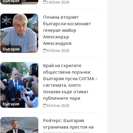
България
14 Юли 2026
Почина вторият
български космонавт
генерал-майор
Александър
Александров
България
10 Юли 2026
Край на скритите
обществени поръчки:
България пусна СИГМА –
системата, която
показва къде отиват
публичните пари
България
16 Юни 2026
Ройтерс: България
ограничава престоя на