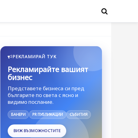
РЕКЛАМИРАЙ ТУК
Рекламирайте вашият
бизнес
Представете бизнеса си пред
българите по света с ясно и
видимо послание.
БАНЕРИ
PR ПУБЛИКАЦИИ
СЪБИТИЯ
ВИЖ ВЪЗМОЖНОСТИТЕ