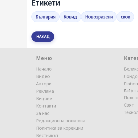
Етикети
България
Ковид
Новозразени
скок
НАЗАД
Меню
Кате
Начало
Велик
Видео
Лондо
Автори
Любоп
Реклама
Лайфст
Полез
Вицове
Свят
Контакти
Техно
За нас
Редакционна политика
Политика за корекции
Вестникът