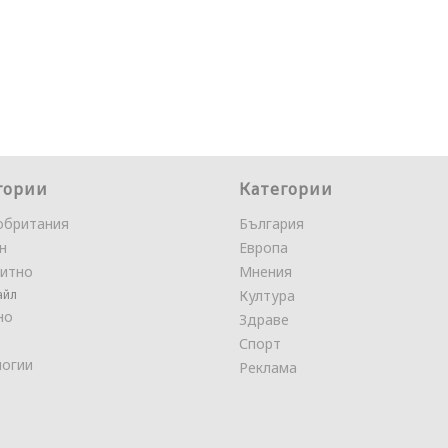
гории
Категории
обритания
България
н
Европа
итно
Мнения
айл
Култура
но
Здраве
Спорт
логии
Реклама