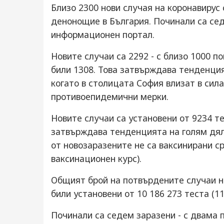
Близо 2300 нови случая на коронавирус
денонощие в България. Починали са сед
информационен портал.
Новите случаи са 2292 - с близо 1000 по
били 1308. Това затвърждава тенденция
когато в столицата София влизат в сила
противоепидемични мерки.
Новите случаи са установени от 9234 те
затвърждава тенденцията на голям дял
от новозаразените не са ваксинирани с
ваксинационен курс).
Общият брой на потвърдените случаи на 
били установени от 10 186 273 теста (1
Починали са седем заразени - с двама п