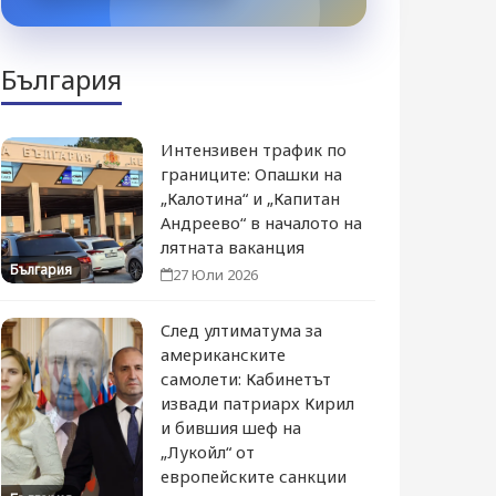
България
Интензивен трафик по
границите: Опашки на
„Калотина“ и „Капитан
Андреево“ в началото на
лятната ваканция
България
27 Юли 2026
След ултиматума за
американските
самолети: Кабинетът
извади патриарх Кирил
и бившия шеф на
„Лукойл“ от
европейските санкции