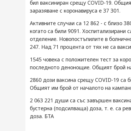
бил ваксиниран срещу COVID-19. Общия
заразяване с коронавируса е 37 301.
Активните случаи са 12 862 - с близо 3
когато са били 9091. Хоспитализирани с
отделение. Новопостъпилите в болничн
247. Над 71 процента от тях не са вакс
1545 човека с положителен тест за кор
последното денонощие. Общият брой на
2860 дози ваксина срещу COVID-19 са 
Общият им брой от началото на кампания
2 063 221 души са със завършен ваксина
бустерна (подсилваща) доза, т. е. са ре
доза. БТА