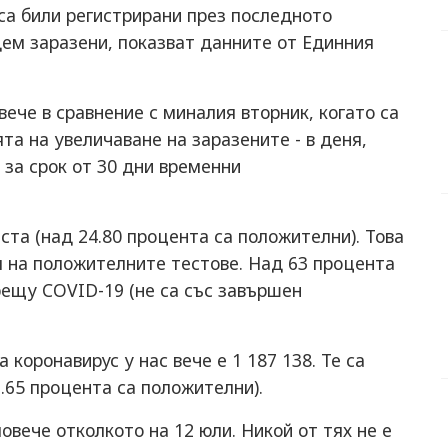
 са били регистрирани през последното
ем заразени, показват данните от Единния
вече в сравнение с миналия вторник, когато са
та на увеличаване на заразените - в деня,
 за срок от 30 дни временни
ста (над 24.80 процента са положителни). Това
 на положителните тестове. Над 63 процента
рещу COVID-19 (не са със завършен
коронавирус у нас вече е 1 187 138. Те са
1.65 процента са положителни).
овече отколкото на 12 юли. Никой от тях не е