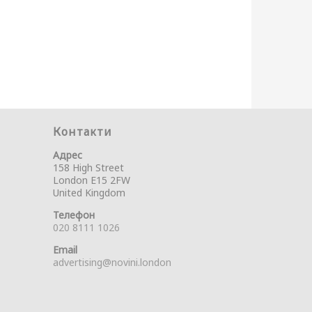
Контакти
Адрес
158 High Street
London E15 2FW
United Kingdom
Телефон
020 8111 1026
Email
advertising@novini.london