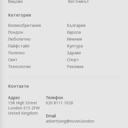
Вицове
Вестникът
Категории
Великобритания
България
Лондон
Европа
Любопитно
Мнения
Лайфстайл
Култура
Полезно
Здраве
Свят
Спорт
Технологии
Реклама
Контакти
Адрес
Телефон
158 High Street
020 8111 1026
London E15 2FW
United Kingdom
Email
advertising@novini.london