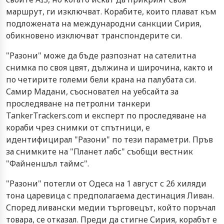
маршрут, ги изключват. Корабите, които плават към
подложената на международни санкции Сирия,
обикновено изключват транспондерите си.
"Разони" може да бъде разпознат на сателитна
снимка по своя цвят, дължина и широчина, както и
по четирите големи бели крана на палубата си.
Самир Мадани, съосновател на уебсайта за
проследяване на петролни танкери
TankerTrackers.com и експерт по проследяване на
кораби чрез снимки от спътници, е
идентифицирал "Разони" по тези параметри. Пръв
за снимките на "Планет лабс" съобщи вестник
"Файненшъл таймс".
"Разони" потегли от Одеса на 1 август с 26 хиляди
тона царевица с предполагаема дестинация Ливан.
Според ливански медии търговецът, който поръчал
товара, се отказал. Преди да стигне Сирия, корабът е