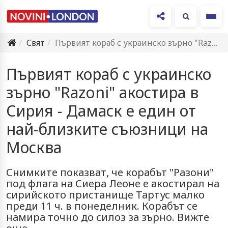
Ме
Свят
Първият кораб с украинско зърно "Razoni" акостира в Сирия -…
Първият кораб с украинско
зърно "Razoni" акостира в
Сирия - Дамаск е един от
най-близките съюзници на
Москва
Снимките показват, че корабът "Разони"
под флага на Сиера Леоне е акостирал на
сирийското пристанище Тартус малко
преди 11 ч. в понеделник. Корабът се
намира точно до силоз за зърно. Вижте