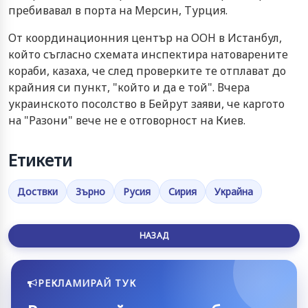
пребивавал в порта на Мерсин, Турция.
От координационния център на ООН в Истанбул,
който съгласно схемата инспектира натоварените
кораби, казаха, че след проверките те отплават до
крайния си пункт, "който и да е той". Вчера
украинското посолство в Бейрут заяви, че каргото
на "Разони" вече не е отговорност на Киев.
Етикети
Доствки
Зърно
Русия
Сирия
Украйна
НАЗАД
РЕКЛАМИРАЙ ТУК