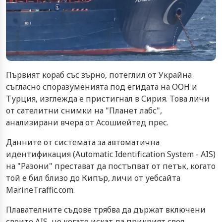
Първият кораб със зърно, потеглил от Украйна
съгласно споразуменията под егидата на ООН и
Турция, изглежда е пристигнал в Сирия. Това личи
от сателитни снимки на "Планет лабс",
анализирани вчера от Асошиейтед прес.
Данните от системата за автоматична
идентификация (Automatic Identification System - AIS)
на "Разони" престават да постъпват от петък, когато
той е бил близо до Кипър, личи от уебсайта
MarineTraffic.com.
Плавателните съдове трябва да държат включени
своите AIS, но когато искат да прикрият своя