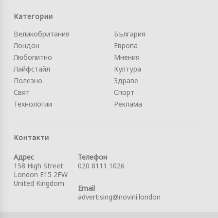
Категории
Великобритания
България
Лондон
Европа
Любопитно
Мнения
Лайфстайл
Култура
Полезно
Здраве
Свят
Спорт
Технологии
Реклама
Контакти
Адрес
Телефон
158 High Street
020 8111 1026
London E15 2FW
United Kingdom
Email
advertising@novini.london