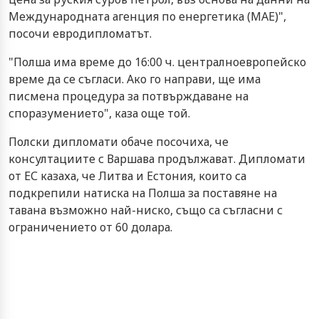
Международната агенция по енергетика (МАЕ)",
посочи евродипломатът.
"Полша има време до 16:00 ч. централноевропейско
време да се съгласи. Ако го направи, ще има
писмена процедура за потвърждаване на
споразумението", каза още той.
Полски дипломати обаче посочиха, че
консултациите с Варшава продължават. Дипломати
от ЕС казаха, че Литва и Естония, които са
подкрепили натиска на Полша за поставяне на
тавана възможно най-ниско, също са съгласни с
ограничението от 60 долара.