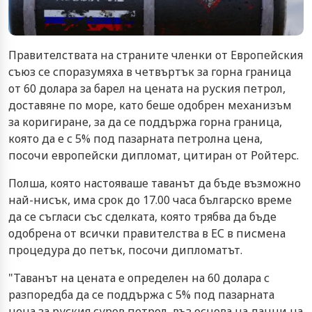
Правителствата на страните членки от Европейския
съюз се споразумяха в четвъртък за горна граница
от 60 долара за барел на цената на руския петрол,
доставяне по море, като беше одобрен механизъм
за коригиране, за да се поддържа горна граница,
която да е с 5% под пазарната петролна цена,
посочи европейски дипломат, цитиран от Ройтерс.
Полша, която настояваше таванът да бъде възможно
най-нисък, има срок до 17.00 часа българско време
да се съгласи със сделката, която трябва да бъде
одобрена от всички правителства в ЕС в писмена
процедура до петък, посочи дипломатът.
"Таванът на цената е определен на 60 долара с
разпоредба да се поддържа с 5% под пазарната
цена за руския суров петрол, въз основа на данни на