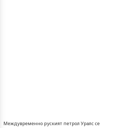
Междувременно руският петрол Уралс се