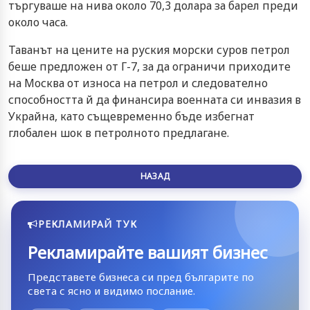
търгуваше на нива около 70,3 долара за барел преди
около часа.
Таванът на цените на руския морски суров петрол
беше предложен от Г-7, за да ограничи приходите
на Москва от износа на петрол и следователно
способността й да финансира военната си инвазия в
Украйна, като същевременно бъде избегнат
глобален шок в петролното предлагане.
НАЗАД
РЕКЛАМИРАЙ ТУК
Рекламирайте вашият бизнес
Представете бизнеса си пред българите по
света с ясно и видимо послание.