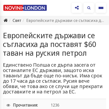
Ме
Свят
Европейските държави се съгласиха да поставят $60 таван на руския…
Европейските държави се
съгласиха да поставят $60
таван на руския петрол
Единствено Полша се дърпа засега от
останалите ЕС държави, защото иска
таванът да бъде още по-нисък. Има срок
до 17 часа да се съгласи. Русия вече
обяви, че това ако се случи ще прекрати
доставките и на петрол за ЕС.
Прочитания:
1236