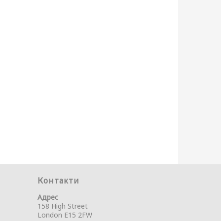
Контакти
Адрес
158 High Street
London E15 2FW