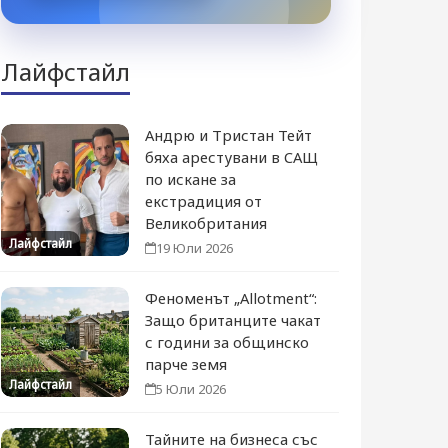
Лайфстайл
Андрю и Тристан Тейт
бяха арестувани в САЩ
по искане за
екстрадиция от
Великобритания
Лайфстайл
19 Юли 2026
Феноменът „Allotment“:
Защо британците чакат
с години за общинско
парче земя
Лайфстайл
5 Юли 2026
Тайните на бизнеса със