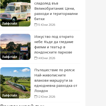
сладолед във
Великобритания: Цени,
разходи и териториални
битки
Лайфстайл
15 Юни 2026
Изкуство под открито
небе: Къде да гледаме
филми и театър в
лондонските паркове
Лайфстайл
14 Юни 2026
Пътешествие по релси:
Най-живописните
влакови маршрути за
еднодневна разходка от
Лондон
Лайфстайл
12 Юни 2026