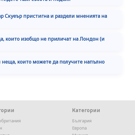
ар Скуеър пристигна и раздели мненията на
а, които изобщо не приличат на Лондон (и
и неща, които можете да получите напълно
гории
Категории
обритания
България
н
Европа