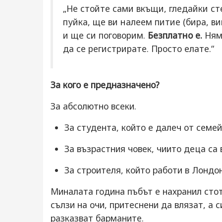
„Не стойте сами вкъщи, гледайки ст
пуйка, ще ви налеем питие (бира, в
и ще си поговорим.
Безплатно е.
Няма
да се регистрирате. Просто елате.“
За кого е предназначено?
За абсолютно всеки.
За студента, който е далеч от семей
За възрастния човек, чиито деца са 
За строителя, който работи в Лондон
Миналата година пъбът е нахранил стот
сълзи на очи, притеснени да влязат, а с
разказват барманите.