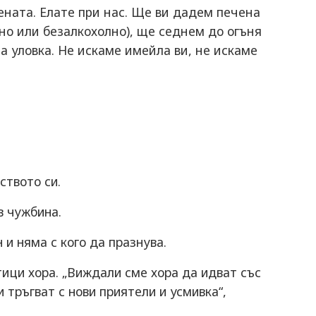
ената. Елате при нас. Ще ви дадем печена
ино или безалкохолно), ще седнем до огъня
 уловка. Не искаме имейла ви, не искаме
ството си.
в чужбина.
 и няма с кого да празнува.
ици хора. „Виждали сме хора да идват със
и тръгват с нови приятели и усмивка“,