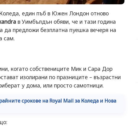
 Коледа, един пъб в Южен Лондон отново
xandra
в Уимбълдън обяви, че и тази година
за да предложи безплатна пуешка вечеря на
а сам.
ини, когато собствениците Мик и Сара Дор
остават изолирани по празниците – възрастни
приберат у дома, или просто самотници.
райните срокове на Royal Mail за Коледа и Нова
що: