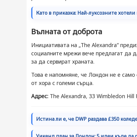
Като в приказка: Най-луксозните хотели
Вълната от доброта
Инициативата на „The Alexandra“ преди
социалните мрежи вече предлагат да д
за да сервират храната.
Това е напомняне, че Лондон не е само
от хора с големи сърца.
Адрес:
The Alexandra, 33 Wimbledon Hill
Истина ли е, че DWP раздава £350 коледен
Уикенд план за Лондон: 5 идеи къде да 