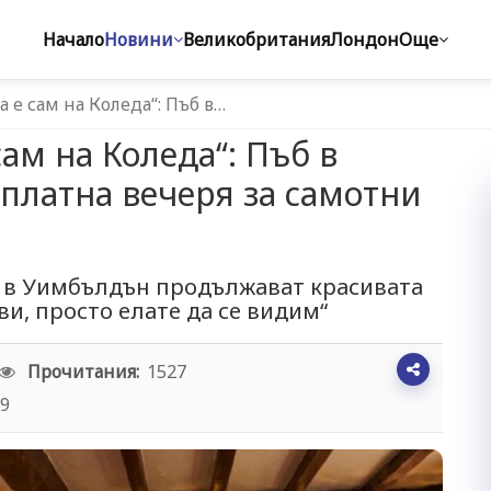
Начало
Новини
Великобритания
Лондон
Още
а е сам на Коледа“: Пъб в…
сам на Коледа“: Пъб в
платна вечеря за самотни
“ в Уимбълдън продължават красивата
ви, просто елате да се видим“
Прочитания:
1527
59