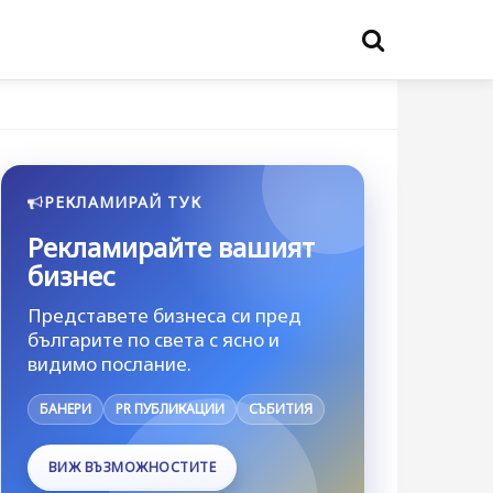
РЕКЛАМИРАЙ ТУК
Рекламирайте вашият
бизнес
Представете бизнеса си пред
българите по света с ясно и
видимо послание.
БАНЕРИ
PR ПУБЛИКАЦИИ
СЪБИТИЯ
ВИЖ ВЪЗМОЖНОСТИТЕ