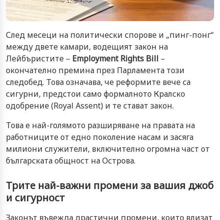
След месеци на политически спорове и „пинг-понг“
между двете камари, водещият закон на
Лейбъристите –
Employment Rights Bill
–
окончателно премина през Парламента този
следобед. Това означава, че реформите вече са
сигурни, предстои само формалното Кралско
одобрение (Royal Assent) и те стават закон.
Това е най-голямото разширяване на правата на
работниците от едно поколение насам и засяга
милиони служители, включително огромна част от
българската общност на Острова.
Трите най-важни промени за вашия джоб
и сигурност
Законът въвежда драстични промени, които влизат