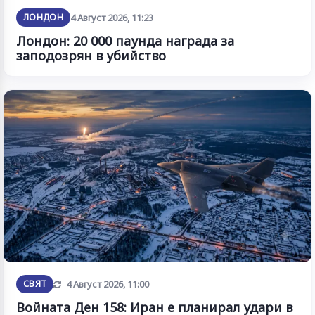
ЛОНДОН
4 Август 2026, 11:23
Лондон: 20 000 паунда награда за
заподозрян в убийство
Обновена
СВЯТ
4 Август 2026, 11:00
Войната Ден 158: Иран е планирал удари в