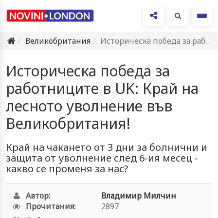
Ме
Великобритания
Историческа победа за работниците в UK: Край на лесното уволнение…
Историческа победа за
работниците в UK: Край на
лесното уволнение във
Великобритания!
Край на чакането от 3 дни за болнични и
защита от уволнение след 6-ия месец -
какво се променя за нас?
Автор:
Владимир Милчин
Прочитания:
2897