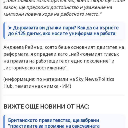
„Това знаково законодателство, което скоро ще стане
закон, ще предложи достойнство и уважение на
милиони повече хора на работното място.“
➤ Държавата ви дължи пари? Как да си върнете
до £125 данък, ако носите униформа на работа
Анджела Рейнър, която беше основният двигател на
реформата, я определи като „най-големият тласък
на правата на работещите от едно поколение“ и
„историческо постижение“.
(информация: по материали на Sky News/Politics
Hub, тематична снимка - ИИ)
ВИЖТЕ ОЩЕ НОВИНИ ОТ НАС:
Британското правителство, ще забрани
"практиките за промяна на сексуалната