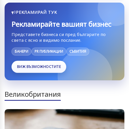
РЕКЛАМИРАЙ ТУК
Рекламирайте вашият бизнес
Представете бизнеса си пред българите по
света с ясно и видимо послание.
БАНЕРИ
PR ПУБЛИКАЦИИ
СЪБИТИЯ
ВИЖ ВЪЗМОЖНОСТИТЕ
Великобритания