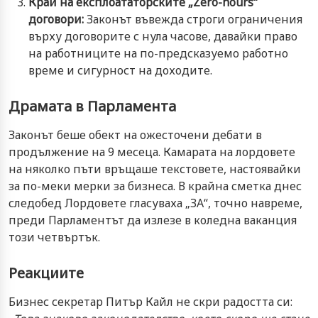
Край на експлоататорските „Zero-hours“
договори:
Законът въвежда строги ограничения
върху договорите с нула часове, давайки право
на работниците на по-предсказуемо работно
време и сигурност на доходите.
Драмата в Парламента
Законът беше обект на ожесточени дебати в
продължение на 9 месеца. Камарата на лордовете
на няколко пъти връщаше текстовете, настоявайки
за по-меки мерки за бизнеса. В крайна сметка днес
следобед Лордовете гласуваха „ЗА“, точно навреме,
преди Парламентът да излезе в коледна ваканция
този четвъртък.
Реакциите
Бизнес секретар Питър Кайл не скри радостта си: