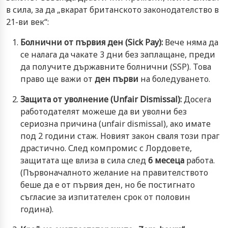
в сила, за да „вкарат британското законодателство в
21-ви век“:
Болнични от първия ден (Sick Pay):
Вече няма да
се налага да чакате 3 дни без заплащане, преди
да получите държавните болнични (SSP). Това
право ще важи от
ден първи
на боледуването.
Защита от уволнение (Unfair Dismissal):
Досега
работодателят можеше да ви уволни без
сериозна причина (unfair dismissal), ако имате
под 2 години стаж. Новият закон сваля този праг
драстично. След компромис с Лордовете,
защитата ще влиза в сила след
6 месеца
работа.
(Първоначалното желание на правителството
беше да е от първия ден, но бе постигнато
съгласие за изпитателен срок от половин
година).