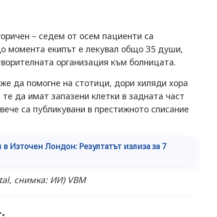
горичен – седем от осем пациенти са
До момента екипът е лекувал общо 35 души,
творителната организация към болницата.
же да помогне на стотици, дори хиляди хора
 те да имат запазени клетки в задната част
 вече са публикувани в престижното списание
и в Източен Лондон: Резултатът излиза за 7
tal, снимка: ИИ) VBM
: