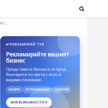
нт,…
РЕКЛАМИРАЙ ТУК
Рекламирайте вашият
бизнес
Представете бизнеса си пред
българите по света с ясно и
видимо послание.
БАНЕРИ
PR ПУБЛИКАЦИИ
СЪБИТИЯ
ВИЖ ВЪЗМОЖНОСТИТЕ