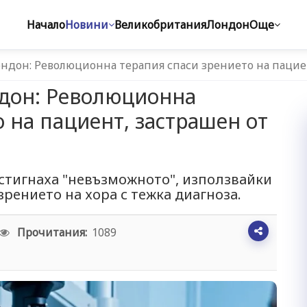
Начало
Новини
Великобритания
Лондон
Още
ондон: Революционна терапия спаси зрението на пацие
ндон: Революционна
 на пациент, застрашен от
остигнаха "невъзможното", използвайки
зрението на хора с тежка диагноза.
Прочитания:
1089