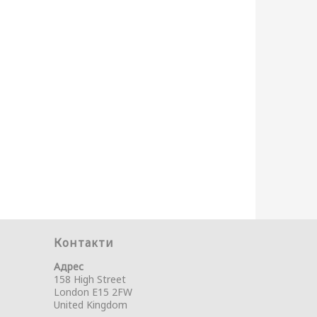
Контакти
Адрес
158 High Street
London E15 2FW
United Kingdom