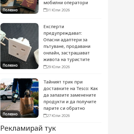
мобилни оператори
31 Юли 2026
Полезно
Експерти
предупреждават:
Опасни адаптери за
пътуване, продавани
онлайн, застрашават
живота на туристите
Полезно
29 Юли 2026
Тайният трик при
доставките на Tesco: Как
да запазите заменените
продукти и да получите
парите си обратно
Полезно
27 Юли 2026
Рекламирай тук