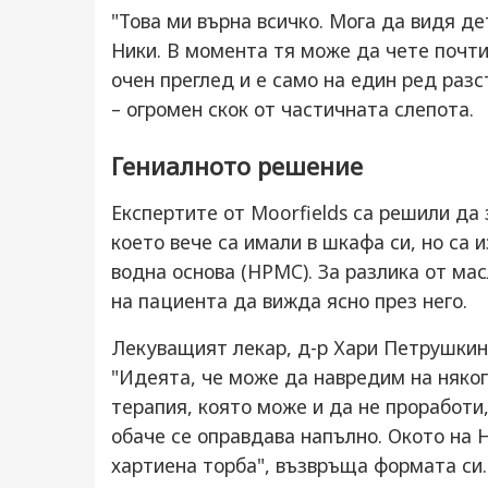
"Това ми върна всичко. Мога да видя де
Ники. В момента тя може да чете почти
очен преглед и е само на един ред раз
– огромен скок от частичната слепота.
Гениалното решение
Експертите от Moorfields са решили да
което вече са имали в шкафа си, но са 
водна основа (HPMC). За разлика от мас
на пациента да вижда ясно през него.
Лекуващият лекар, д-р Хари Петрушкин,
"Идеята, че може да навредим на няког
терапия, която може и да не проработи
обаче се оправдава напълно. Окото на Н
хартиена торба", възвръща формата си.