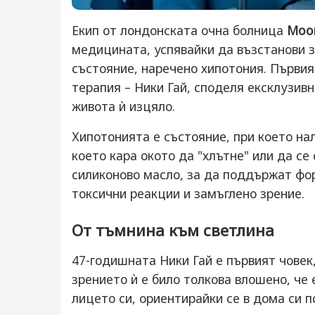
Екип от лондонската очна болница
Moor
медицината, успявайки да възстанови з
състояние, наречено хипотония. Първия
терапия – Ники Гай, споделя ексклузив
живота ѝ изцяло.
Хипотонията е състояние, при което на
което кара окото да "хлътне" или да се 
силиконово масло, за да поддържат фор
токсични реакции и замъглено зрение.
От тъмнина към светлина
47-годишната Ники Гай е първият човек
зрението ѝ е било толкова влошено, че
лицето си, ориентирайки се в дома си п