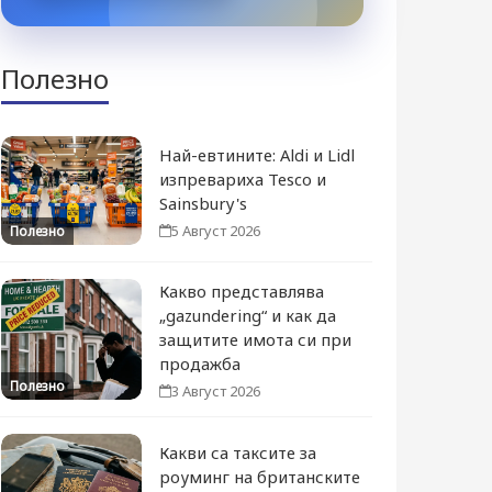
Полезно
Най-евтините: Aldi и Lidl
изпревариха Tesco и
Sainsbury's
5 Август 2026
Полезно
Какво представлява
„gazundering“ и как да
защитите имота си при
продажба
Полезно
3 Август 2026
Какви са таксите за
роуминг на британските