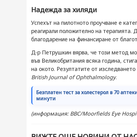
Надежда за хиляди
Успехът на пилотното проучване е кате
реагирали положително на терапията. 
благодарение на финансиране от благо
Д-р Петрушкин вярва, че този метод мо
във Великобритания всяка година, стига
на окото. Резултатите от изследването
British Journal of Ophthalmology
.
Безплатен тест за холестерол в 70 аптек
минути
(информация: BBC/Moorfields Eye Hospi
ВИЖТЕ ОЩЕ НОВИНИ ОТ НАС