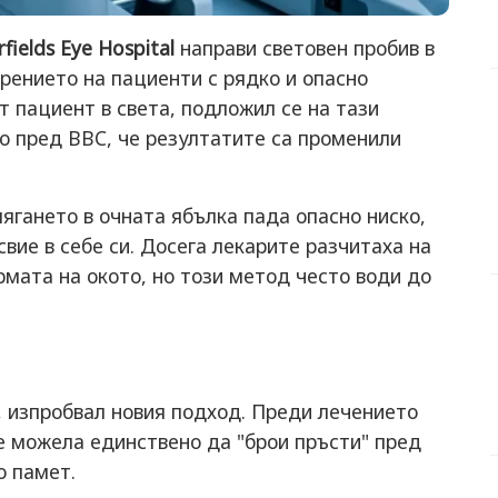
fields Eye Hospital
направи световен пробив в
рението на пациенти с рядко и опасно
т пациент в света, подложил се на тази
но пред BBC, че резултатите са променили
лягането в очната ябълка пада опасно ниско,
свие в себе си. Досега лекарите разчитаха на
мата на окото, но този метод често води до
, изпробвал новия подход. Преди лечението
 е можела единствено да "брои пръсти" пред
о памет.