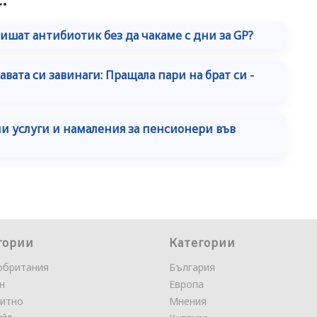
пишат антибиотик без да чакаме с дни за GP?
вата си завинаги: Пращала пари на брат си -
и услуги и намаления за пенсионери във
гории
Категории
обритания
България
н
Европа
итно
Мнения