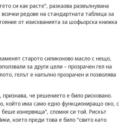
тето си как расте", разказва развълнувана
 всички редове на стандартната таблица за
стояние от изискванията за шофьорска книжка
 заменят старото силиконово масло с нещо,
използвали за други цели – прозрачен гел на
лото, гелът е напълно прозрачен и позволява
 признава, че решението е било рисковано.
о, който има само едно функциониращо око, с
, беше изнервяща", спомня си той. Рискът
ики, което преди това е било "свито като