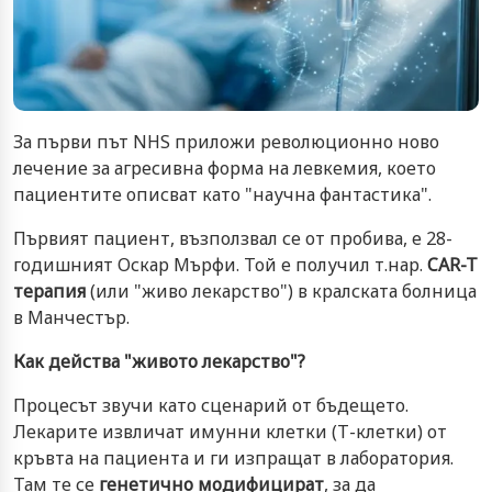
За първи път NHS приложи революционно ново
лечение за агресивна форма на левкемия, което
пациентите описват като "научна фантастика".
Първият пациент, възползвал се от пробива, е 28-
годишният Оскар Мърфи. Той е получил т.нар.
CAR-T
терапия
(или "живо лекарство") в кралската болница
в Манчестър.
Как действа "живото лекарство"?
Процесът звучи като сценарий от бъдещето.
Лекарите извличат имунни клетки (Т-клетки) от
кръвта на пациента и ги изпращат в лаборатория.
Там те се
генетично модифицират
, за да