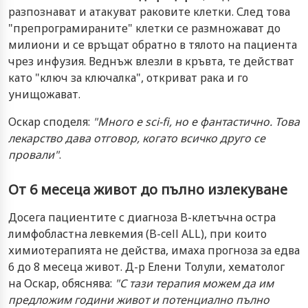
разпознават и атакуват раковите клетки. След това
"препрограмираните" клетки се размножават до
милиони и се връщат обратно в тялото на пациента
чрез инфузия. Веднъж влезли в кръвта, те действат
като "ключ за ключалка", откриват рака и го
унищожават.
Оскар споделя:
"Много е sci-fi, но е фантастично. Това
лекарство дава отговор, когато всичко друго се
провали"
.
От 6 месеца живот до пълно излекуване
Досега пациентите с диагноза B-клетъчна остра
лимфобластна левкемия (B-cell ALL), при които
химиотерапията не действа, имаха прогноза за едва
6 до 8 месеца живот. Д-р Елени Толули, хематолог
на Оскар, обяснява:
"С тази терапия можем да им
предложим години живот и потенциално пълно