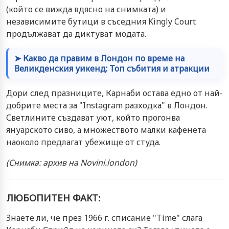
(който се вижда вдясно на снимката) и
независимите бутици в съседния Kingly Court
продължават да диктуват модата.
➤ Какво да правим в Лондон по време на
Великденския уикенд: Топ събития и атракции
Дори след празниците, Карнаби остава едно от най-
добрите места за "Instagram разходка" в Лондон.
Светлините създават уют, който прогонва
януарското сиво, а множеството малки кафенета
наоколо предлагат убежище от студа.
(Снимка: архив на Novini.london)
ЛЮБОПИТЕН ФАКТ:
Знаете ли, че през 1966 г. списание "Time" слага