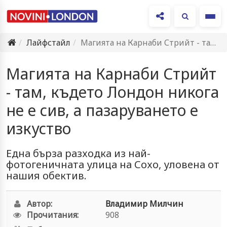
Ме
Лайфстайл
Магията на Карнаби Стрийт - там, където Лондон никога не…
Магията на Карнаби Стрийт
- там, където Лондон никога
не е сив, а пазаруването е
изкуство
Една бърза разходка из най-
фотогеничната улица на Сохо, уловена от
нашия обектив.
Автор:
Владимир Милчин
Прочитания:
908