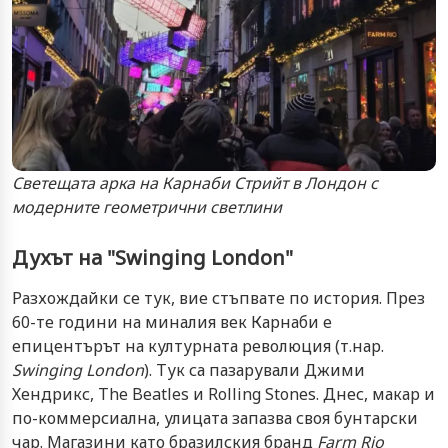
Светещата арка на Карнаби Стрийт в Лондон с
модерните геометрични светлини
Духът на "Swinging London"
Разхождайки се тук, вие стъпвате по история. През
60-те години на миналия век Карнаби е
епицентърът на културната революция (т.нар.
Swinging London
). Тук са пазарували Джими
Хендрикс, The Beatles и Rolling Stones. Днес, макар и
по-коммерсиална, улицата запазва своя бунтарски
чар. Магазини като бразилския бранд
Farm Rio