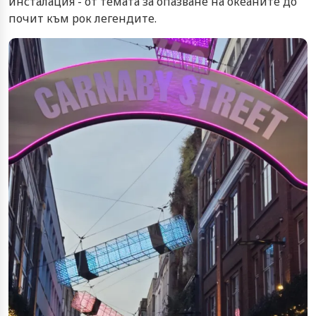
инсталация - от темата за опазване на океаните до
почит към рок легендите.