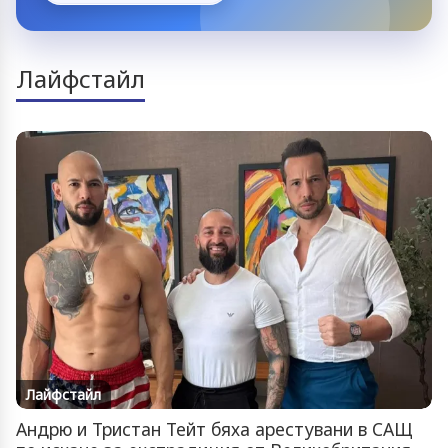
Лайфстайл
Лайфстайл
Андрю и Тристан Тейт бяха арестувани в САЩ