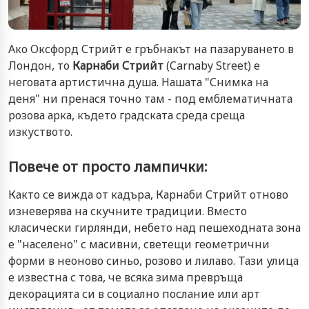
Ако Оксфорд Стрийт е гръбнакът на пазаруването в
Лондон, то
Карнаби Стрийт
(Carnaby Street) е
неговата артистична душа. Нашата "Снимка на
деня" ни пренася точно там - под емблематичната
розова арка, където градската среда среща
изкуството.
Повече от просто лампички:
Както се вижда от кадърa, Карнаби Стрийт отново
изневерява на скучните традиции. Вместо
класически гирлянди, небето над пешеходната зона
е "населено" с масивни, светещи геометрични
форми в неоново синьо, розово и лилаво. Тази улица
е известна с това, че всяка зима превръща
декорацията си в социално послание или арт