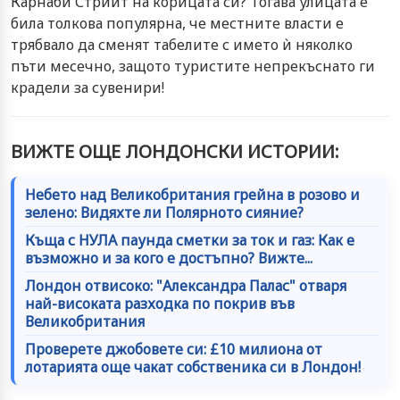
Карнаби Стрийт на корицата си? Тогава улицата е
била толкова популярна, че местните власти е
трябвало да сменят табелите с името ѝ няколко
пъти месечно, защото туристите непрекъснато ги
крадели за сувенири!
ВИЖТЕ ОЩЕ ЛОНДОНСКИ ИСТОРИИ:
Небето над Великобритания грейна в розово и
зелено: Видяхте ли Полярното сияние?
Къща с НУЛА паунда сметки за ток и газ: Как е
възможно и за кого е достъпно? Вижте...
Лондон отвисоко: "Александра Палас" отваря
най-високата разходка по покрив във
Великобритания
Проверете джобовете си: £10 милиона от
лотарията още чакат собственика си в Лондон!