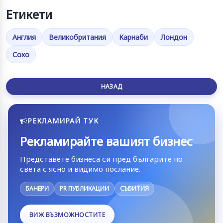
Етикети
Англия
Великобритания
Карнаби
Лондон
Сохо
НАЗАД
РЕКЛАМИРАЙ ТУК
Рекламирайте вашият бизнес
Представете бизнеса си пред българите по
света с ясно и видимо послание.
БАНЕРИ
PR ПУБЛИКАЦИИ
СЪБИТИЯ
ВИЖ ВЪЗМОЖНОСТИТЕ