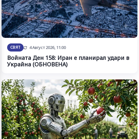
Обновена
СВЯТ
4 Август 2026, 11:00
Войната Ден 158: Иран е планирал удари в
Украйна (ОБНОВЕНА)