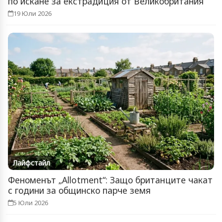
по искане за екстрадиция от Великобритания
19 Юли 2026
Лайфстайл
Феноменът „Allotment“: Защо британците чакат
с години за общинско парче земя
5 Юли 2026