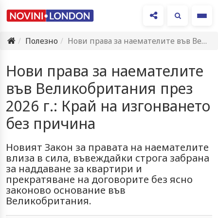
Ме
Полезно
Нови права за наемателите във Великобритания през 2026 г.: Край…
Нови права за наемателите
във Великобритания през
2026 г.: Край на изгонването
без причина
Новият Закон за правата на наемателите
влиза в сила, въвеждайки строга забрана
за наддаване за квартири и
прекратяване на договорите без ясно
законово основание във
Великобритания.