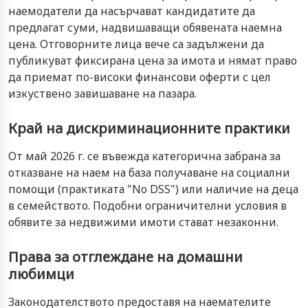
наемодатели да насърчават кандидатите да
предлагат суми, надвишаващи обявената наемна
цена. Отговорните лица вече са задължени да
публикуват фиксирана цена за имота и нямат право
да приемат по-високи финансови оферти с цел
изкуствено завишаване на пазара.
Край на дискриминационните практики
От май 2026 г. се въвежда категорична забрана за
отказване на наем на база получаване на социални
помощи (практиката "No DSS") или наличие на деца
в семейството. Подобни ограничителни условия в
обявите за недвижими имоти стават незаконни.
Права за отглеждане на домашни
любимци
Законодателството предоставя на наемателите