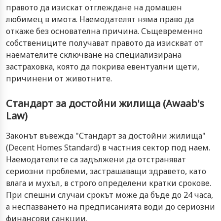
правото да изискат отглеждане на домашен
любимец в имота. Наемодателят няма право да
откаже без основателна причина. Същевременно
собствениците получават правото да изискват от
наемателите сключване на специализирана
застраховка, която да покрива евентуални щети,
причинени от животните.
Стандарт за достойни жилища (Awaab's
Law)
Законът въвежда "Стандарт за достойни жилища"
(Decent Homes Standard) в частния сектор под наем.
Наемодателите са задължени да отстраняват
сериозни проблеми, застрашаващи здравето, като
влага и мухъл, в строго определени кратки срокове.
При спешни случаи срокът може да бъде до 24 часа,
а неспазването на предписанията води до сериозни
финансови санкции.