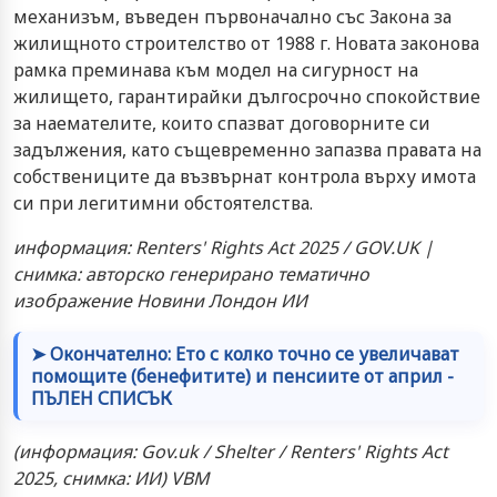
механизъм, въведен първоначално със Закона за
жилищното строителство от 1988 г. Новата законова
рамка преминава към модел на сигурност на
жилището, гарантирайки дългосрочно спокойствие
за наемателите, които спазват договорните си
задължения, като същевременно запазва правата на
собствениците да възвърнат контрола върху имота
си при легитимни обстоятелства.
информация: Renters' Rights Act 2025 / GOV.UK |
снимка: авторско генерирано тематично
изображение Новини Лондон ИИ
➤ Окончателно: Ето с колко точно се увеличават
помощите (бенефитите) и пенсиите от април -
ПЪЛЕН СПИСЪК
(информация: Gov.uk / Shelter / Renters' Rights Act
2025, снимка: ИИ) VBM