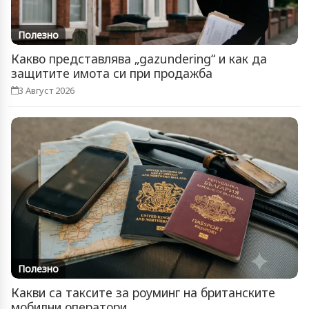
Полезно
Какво представлява „gazundering“ и как да
защитите имота си при продажба
3 Август 2026
Полезно
Какви са таксите за роуминг на британските
мобилни оператори