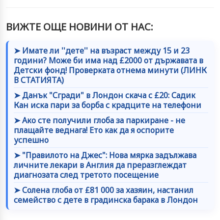
ВИЖТЕ ОЩЕ НОВИНИ ОТ НАС:
➤ Имате ли ''дете'' на възраст между 15 и 23
години? Може би има над £2000 от държавата в
Детски фонд! Проверката отнема минути (ЛИНК
В СТАТИЯТА)
➤ Данък "Сгради" в Лондон скача с £20: Садик
Кан иска пари за борба с крадците на телефони
➤ Ако сте получили глоба за паркиране - не
плащайте веднага! Ето как да я оспорите
успешно
➤ "Правилото на Джес": Нова мярка задължава
личните лекари в Англия да преразглеждат
диагнозата след третото посещение
➤ Солена глоба от £81 000 за хазяин, настанил
семейство с дете в градинска барака в Лондон