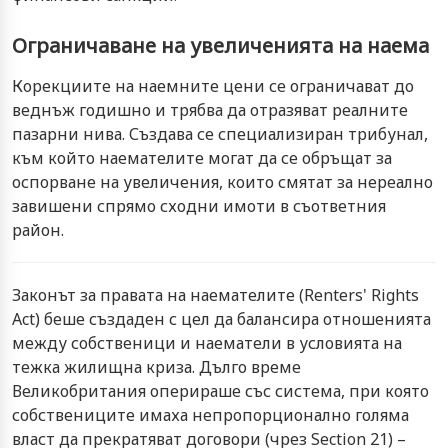
Ограничаване на увеличенията на наема
Корекциите на наемните цени се ограничават до
веднъж годишно и трябва да отразяват реалните
пазарни нива. Създава се специализиран трибунал,
към който наемателите могат да се обръщат за
оспорване на увеличения, които смятат за нереално
завишени спрямо сходни имоти в съответния
район.
Законът за правата на наемателите (Renters' Rights
Act) беше създаден с цел да балансира отношенията
между собственици и наематели в условията на
тежка жилищна криза. Дълго време
Великобритания оперираше със система, при която
собствениците имаха непропорционално голяма
власт да прекратяват договори (чрез Section 21) –