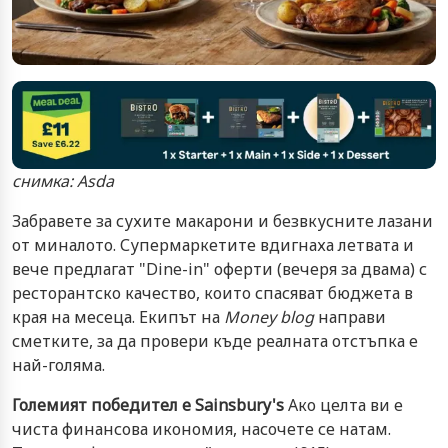
снимка: Asda
Забравете за сухите макарони и безвкусните лазани
от миналото. Супермаркетите вдигнаха летвата и
вече предлагат "Dine-in" оферти (вечеря за двама) с
ресторантско качество, които спасяват бюджета в
края на месеца. Екипът на
Money blog
направи
сметките, за да провери къде реалната отстъпка е
най-голяма.
Големият победител е Sainsbury's
Ако целта ви е
чиста финансова икономия, насочете се натам.