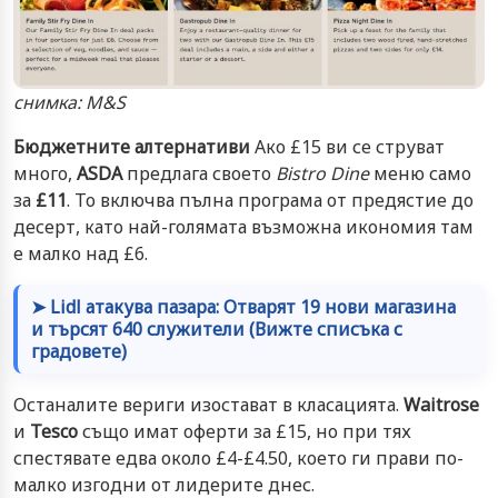
снимка: M&S
Бюджетните алтернативи
Ако £15 ви се струват
много,
ASDA
предлага своето
Bistro Dine
меню само
за
£11
. То включва пълна програма от предястие до
десерт, като най-голямата възможна икономия там
е малко над £6.
➤ Lidl атакува пазара: Отварят 19 нови магазина
и търсят 640 служители (Вижте списъка с
градовете)
Останалите вериги изостават в класацията.
Waitrose
и
Tesco
също имат оферти за £15, но при тях
спестявате едва около £4-£4.50, което ги прави по-
малко изгодни от лидерите днес.