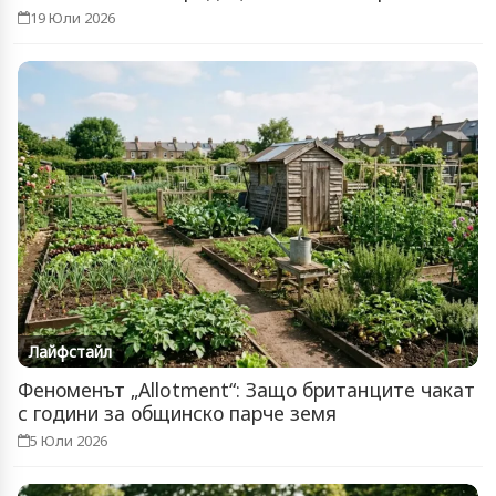
19 Юли 2026
Лайфстайл
Феноменът „Allotment“: Защо британците чакат
с години за общинско парче земя
5 Юли 2026