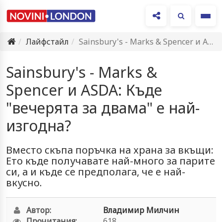
Ме
Лайфстайл
Sainsbury's - Marks & Spencer и ASDA: Къде "вечерята за…
Sainsbury's - Marks &
Spencer и ASDA: Къде
"вечерята за двама" е най-
изгодна?
Вместо скъпа поръчка на храна за вкъщи:
Ето къде получавате най-много за парите
си, а и къде се предполага, че е най-
вкусно.
Автор:
Владимир Милчин
Прочитания:
618