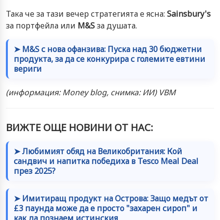
Така че за тази вечер стратегията е ясна:
Sainsbury's
за портфейла или
M&S
за душата.
➤ M&S с нова офанзива: Пуска над 30 бюджетни
продукта, за да се конкурира с големите евтини
вериги
(информация: Money blog, снимка: ИИ) VBM
ВИЖТЕ ОЩЕ НОВИНИ ОТ НАС:
➤ Любимият обяд на Великобритания: Кой
сандвич и напитка победиха в Tesco Meal Deal
през 2025?
➤ Имитиращ продукт на Острова: Защо медът от
£3 паунда може да е просто "захарен сироп" и
как да познаем истинския