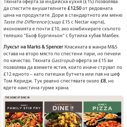
Тяхната оферта за индийска кухня (£15) позволява
да спестите внушителните
£12.50
от редовната
цена на продуктите. Дори в стандартното им меню
Taste the Difference
(също £15 с Nectar карта),
икономията е почти £10, ако комбинирате скъпото
телешко "Бьоф Бургиньон" с бутилка хубав Малбек.
Луксът на Marks & Spencer
Класиката в жанра M&S
остава на второ място по спестени пари, но печели
по качество. Тяхната
Gastropub
оферта за £15 ви
позволява да вземете ястия, които иначе струват по
£12 едното – като патешки бутчета или пая на шеф
Том Керидж. Тук реално спестявате около
£8
, но
ядете наистина гурме храна.