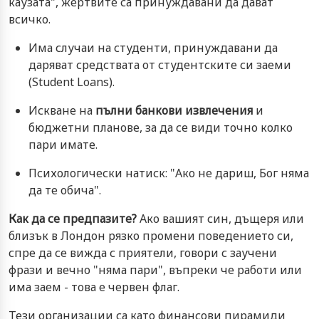
каузата", жертвите са принуждавани да дават
всичко.
Има случаи на студенти, принуждавани да
даряват средствата от студентските си заеми
(Student Loans).
Искване на
пълни банкови извлечения
и
бюджетни планове, за да се види точно колко
пари имате.
Психологически натиск: "Ако не дариш, Бог няма
да те обича".
Как да се предпазите?
Ако вашият син, дъщеря или
близък в Лондон рязко промени поведението си,
спре да се вижда с приятели, говори с заучени
фрази и вечно "няма пари", въпреки че работи или
има заем - това е червен флаг.
Тези организации са като финансови пирамиди