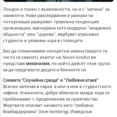
Лондон е пълен с възможности, но и с "капани" за
наивните. Нови разследвания и разкази на
потърпевши разкриват тревожна тенденция:
организации, маскирани като модерни "младежки
общности" или "църкви", вербуват агресивно
студенти и уязвими хора в столицата.
Без да споменаваме конкретни имена (защото те
често се сменят), екипът на
Novini london
ви
представя
механизма
, по който дейсят тези групи,
за да предпазите децата и близките си.
Схемата "Случайна среща" и "Любовна атака"
Всичко започва в парка, в мол-а или в студентското
кафене. Усмихнати, добре облечени млади хора се
приближават с предложение за приятелство.
Жертвите описват началото като "любовна
бомбардировка" (love-bombing). Изведнъж