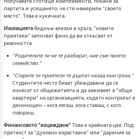
получавате стотици комплименти, покани за
партита и усещането, че сте намерили "своето
място". Това е кукичката.
Изолацията
Веднъж влезли в кръга, "новите
приятели" започват фино да ви откъсват от
реалността.
"Родителите ти не те разбират, ние сме твоето
семейство."
"Старите ти приятели те дърпат назад към греха."
Студентите често биват убеждавани да се
изнесат от общежитията и да заживеят в "общи
квартири" на организацията, където контролът е
денонощен – кога лягаш, кога ставаш, с кого
говориш.
Финансовото "изцеждане"
Това е крайната цел. Под
претекст за "духовно израстване" или "дарения за