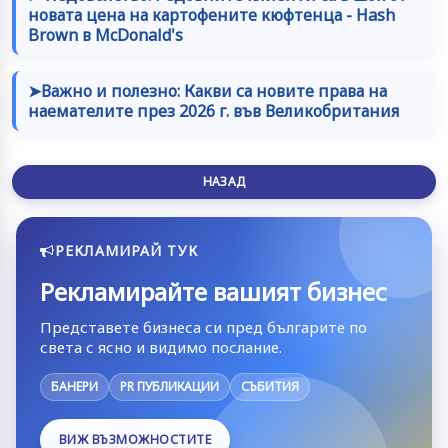
новата цена на картофените кюфтенца - Hash
Brown в McDonald's
➤Важно и полезно: Какви са новите права на
наемателите през 2026 г. във Великобритания
НАЗАД
РЕКЛАМИРАЙ ТУК
Рекламирайте вашият бизнес
Представете бизнеса си пред българите по
света с ясно и видимо послание.
БАНЕРИ
PR ПУБЛИКАЦИИ
СЪБИТИЯ
ВИЖ ВЪЗМОЖНОСТИТЕ