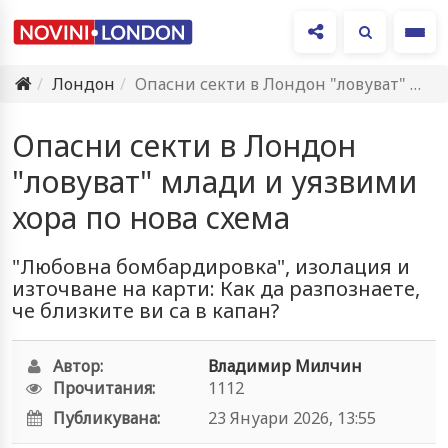
Ме
Лондон
Опасни секти в Лондон "ловуват" млади и уязвими хора по…
Опасни секти в Лондон
"ловуват" млади и уязвими
хора по нова схема
"Любовна бомбардировка", изолация и
източване на карти: Как да разпознаете,
че близките ви са в капан?
Автор:
Владимир Милчин
Прочитания:
1112
Публикувана:
23 Януари 2026, 13:55