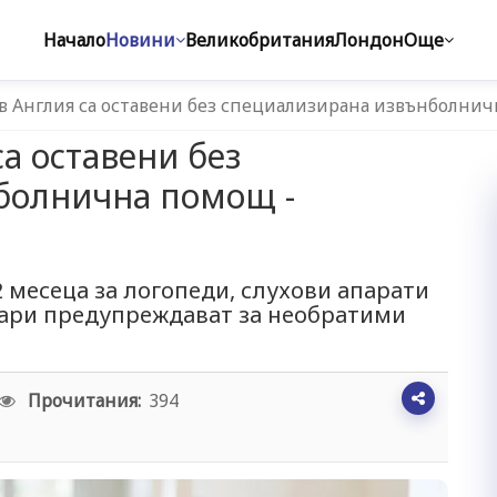
Начало
Новини
Великобритания
Лондон
Още
в Англия са оставени без специализирана извънболни
а оставени без
болнична помощ -
2 месеца за логопеди, слухови апарати
кари предупреждават за необратими
Прочитания:
394