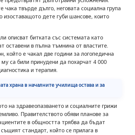
се предотвратят дълготрайни усложнения.
е чака твърде дълго, неговата социална група
о изоставащото дете губи шансове, които
и описват битката със системата като
ат оставени в пълна тъмнина от властите.
, който е чакал две години за логопедична
му са били принудени да похарчат 4 000
иагностика и терапия.
ата храна в началните училища остава и за
то на здравеопазването и социалните грижи
иемливо. Правителството обяви планове за
пациентите в общността трябва да бъдат
 същият стандарт, който се прилага в