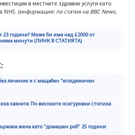
нвестиции в местните здравни услуги като
на NHS.
(информация: по статия на BBC News,
 и 23 години? Може би има над £2000 от
отнема минути (ЛИНК В СТАТИЯТА)
:
ез лечение и с мащабен "епидемичен
ниха хазната: По-високите осигуровки стопиха
 държала жена като "домашен роб" 25 години