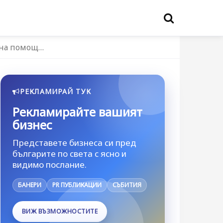
чна помощ…
РЕКЛАМИРАЙ ТУК
Рекламирайте вашият
бизнес
Представете бизнеса си пред
българите по света с ясно и
видимо послание.
БАНЕРИ
PR ПУБЛИКАЦИИ
СЪБИТИЯ
ВИЖ ВЪЗМОЖНОСТИТЕ