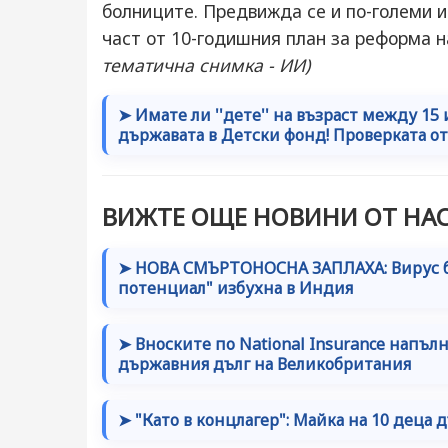
болниците. Предвижда се и по-големи и
част от 10-годишния план за реформа 
тематична снимка - ИИ)
➤ Имате ли ''дете'' на възраст между 15
държавата в Детски фонд! Проверката 
ВИЖТЕ ОЩЕ НОВИНИ ОТ НАС
➤ НОВА СМЪРТОНОСНА ЗАПЛАХА: Вирус б
потенциал" избухна в Индия
➤ Вноските по National Insurance напъл
държавния дълг на Великобритания
➤ "Като в концлагер": Майка на 10 деца