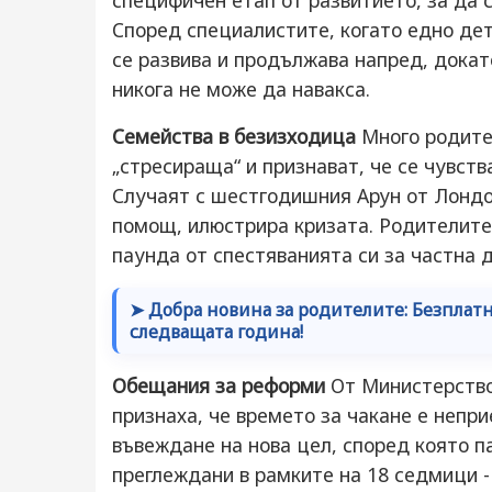
специфичен етап от развитието, за да 
Според специалистите, когато едно дет
се развива и продължава напред, докат
никога не може да навакса.
Семейства в безизходица
Много родител
„стресираща“ и признават, че се чувств
Случаят с шестгодишния Арун от Лондон
помощ, илюстрира кризата. Родителите 
паунда от спестяванията си за частна д
➤ Добра новина за родителите: Безплатн
следващата година!
Обещания за реформи
От Министерство
признаха, че времето за чакане е непр
въвеждане на нова цел, според която 
преглеждани в рамките на 18 седмици -