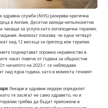
а здравна служба (NHS) разкрива критична
деца в Англия. Десетки хиляди непълнолетни
на чакащи за услуги като логопедична терапия,
еждания. Анализът показва, че една четвърт
акат над 12 месеца за преглед или терапия.
ните подчертават огромно неравенство в
ите чакат повече от година за общностни
От началото на 2023 г. се наблюдава
ат над една година, като в момента техният
варя
Лекари и здравни лидери определят
като те засягат не само здравето, но и
 терапии трябва да бъдат приложени в