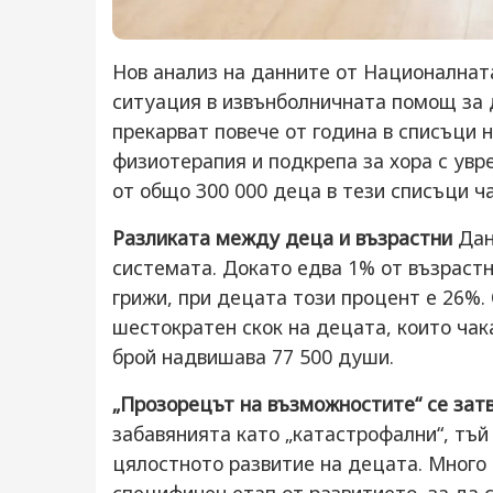
Нов анализ на данните от Националнат
ситуация в извънболничната помощ за 
прекарват повече от година в списъци 
физиотерапия и подкрепа за хора с увр
от общо 300 000 деца в тези списъци ч
Разликата между деца и възрастни
Дан
системата. Докато едва 1% от възрастн
грижи, при децата този процент е 26%. 
шестократен скок на децата, които чак
брой надвишава 77 500 души.
„Прозорецът на възможностите“ се зат
забавянията като „катастрофални“, тъй 
цялостното развитие на децата. Много