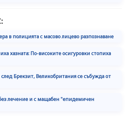
:
ера в полицията с масово лицево разпознаване
ниха хазната: По-високите осигуровки стопиха
след Брекзит, Великобритания се събужда от
ез лечение и с мащабен "епидемичен