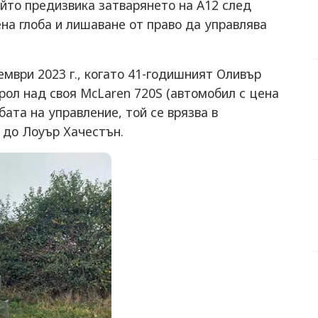
йто предизвика затварянето на A12 след
ена глоба и лишаване от право да управлява
ември 2023 г., когато 41-годишният Оливър
рол над своя McLaren 720S (автомобил с цена
бата на управление, той се врязва в
 до Лоуър Хачестън.