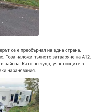
ерът се е преобърнал на една страна,
о. Това наложи пълното затваряне на A12,
в района. Като по чудо, участниците в
еки наранявания.