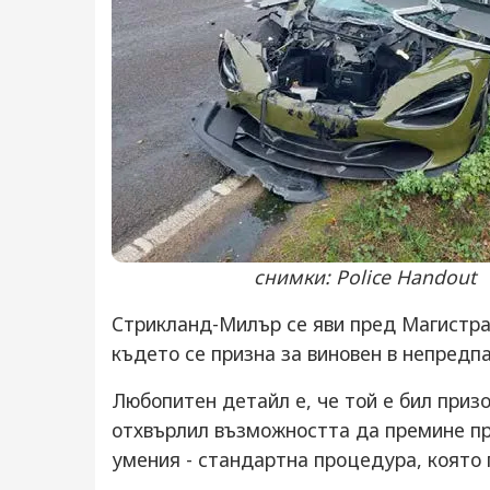
снимки: Police Handout
Стрикланд-Милър се яви пред Магистратс
където се призна за виновен в непредпаз
Любопитен детайл е, че той е бил призо
отхвърлил възможността да премине пр
умения - стандартна процедура, която 