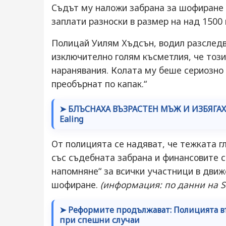
Съдът му наложи забрана за шофиране 
заплати разноски в размер на над 1500
Полицай Уилям Хъдсън, водил разследв
изключително голям късметлия, че този
наранявания. Колата му беше сериозно 
преобърнат по капак.“
➤ БЛЪСНАХА ВЪЗРАСТЕН МЪЖ И ИЗБЯГАХА:
Ealing
От полицията се надяват, че тежката г
със съдебната забрана и финансовите 
напомняне“ за всички участници в движ
шофиране.
(информация: по данни на Suf
➤ Реформите продължават: Полицията въ
при спешни случаи