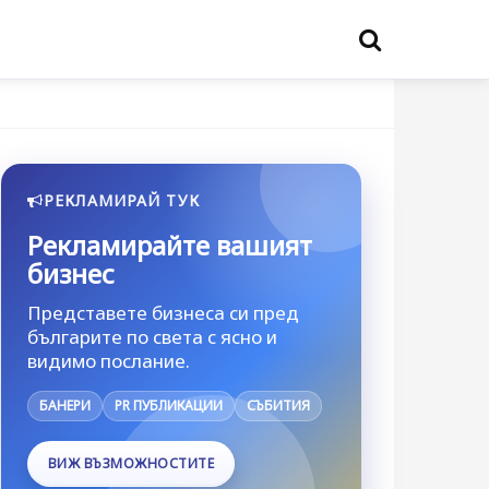
РЕКЛАМИРАЙ ТУК
Рекламирайте вашият
бизнес
Представете бизнеса си пред
българите по света с ясно и
видимо послание.
БАНЕРИ
PR ПУБЛИКАЦИИ
СЪБИТИЯ
ВИЖ ВЪЗМОЖНОСТИТЕ