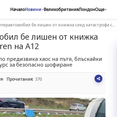
Начало
Новини
Великобритания
Лондон
Още
перавтомобил бе лишен от книжка след катастрофа с…
обил бе лишен от книжка
ren на A12
ло предизвика хаос на пътя, блъскайки
курс за безопасно шофиране
Прочитания:
370