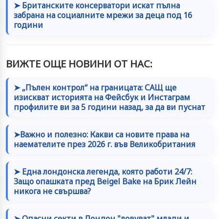
➤ Британските консерватори искат пълна
забрана на социалните мрежи за деца под 16
години
ВИЖТЕ ОЩЕ НОВИНИ ОТ НАС:
➤ „Пълен контрол“ на границата: САЩ ще
изискват историята на Фейсбук и Инстаграм
профилите ви за 5 години назад, за да ви пуснат
➤Важно и полезно: Какви са новите права на
наемателите през 2026 г. във Великобритания
➤ Една лондонска легенда, която работи 24/7:
Защо опашката пред Beigel Bake на Брик Лейн
никога не свършва?
➤ Опасни секти в Лондон "ловуват" млади и