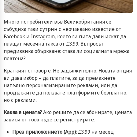
Много потребители във Великобритания се
събудиха тази сутрин с неочаквано известие от
Facebook и Instagram, което ги пита дали искат да
плащат месечна такса от £3.99. Въпросът
предизвика объркване: става ли социалната мрежа
платена?
Краткият отговор е: Не задължително. Новата опция
ви дава избор – да платите, за да премахнете
напълно персонализираните реклами, или да
продължите да ползвате платформите безплатно,
но с реклами.
Каква е цената?
Ако решите да се абонирате, цената
зависи от това къде се регистрирате:
През приложението (App):
£3.99 на месец