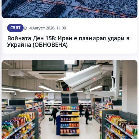
Обновена
СВЯТ
4 Август 2026, 11:00
Войната Ден 158: Иран е планирал удари в
Украйна (ОБНОВЕНА)