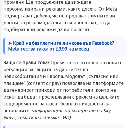
променя. Ще продължите да виждате
персонализирани реклами, както досега. От Meta
подчертават дебело, че не продават личните ви
данни на рекламодатели, а ги използват, за да
подбират кои реклами да ви покажат.
➤ Край на безплатните линкове във Facebook?
Meta тества такса от £9.99 на месец
Защо се прави това?
Промяната е отговор на новите
регулации за защита на данните във
Великобритания и Европа. Моделът „съгласие или
плащане“ (consent or pay) позволява на платформите
да генерират приходи от потребители, които не
искат да бъдат проследявани с рекламна цел, като
същевременно запазват безплатния достъп за
останалите.
(информация: по материали на Sky
News, тематична снимка - ИИ)