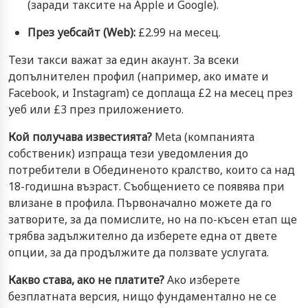
(заради таксите на Apple и Google).
През уебсайт (Web):
£2.99 на месец.
Тези такси важат за един акаунт. За всеки
допълнителен профил (например, ако имате и
Facebook, и Instagram) се доплаща £2 на месец през
уеб или £3 през приложението.
Кой получава известията?
Meta (компанията
собственик) изпраща тези уведомления до
потребители в Обединеното кралство, които са над
18-годишна възраст. Съобщението се появява при
влизане в профила. Първоначално можете да го
затворите, за да помислите, но на по-късен етап ще
трябва задължително да изберете една от двете
опции, за да продължите да ползвате услугата.
Какво става, ако не платите?
Ако изберете
безплатната версия, нищо фундаментално не се