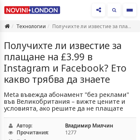
Ме
Технологии
Получихте ли известие за плащане на £3.99 в Instagram и…
Получихте ли известие за
плащане на £3.99 в
Instagram и Facebook? Ето
какво трябва да знаете
Meta въвежда абонамент "без реклами"
във Великобритания – вижте цените и
условията, ако решите да не плащате
Автор:
Владимир Милчин
Прочитания:
1277