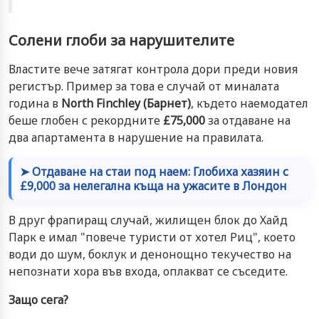
Солени глоби за нарушителите
Властите вече затягат контрола дори преди новия
регистър. Пример за това е случай от миналата
година в
North Finchley (Барнет)
, където наемодател
беше глобен с рекордните
£75,000
за отдаване на
два апартамента в нарушение на правилата.
➤ Отдаване на стаи под наем: Глобиха хазяин с
£9,000 за нелегална къща на ужасите в Лондон
В друг фрапиращ случай, жилищен блок до Хайд
Парк е имал "повече туристи от хотел Риц", което
води до шум, боклук и денонощно текучество на
непознати хора във входа, оплакват се съседите.
Защо сега?