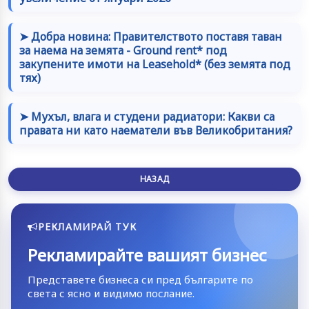
➤ Добра новина: Правителството поставя таван
за наема на земята - Ground rent* под
закупените имоти на Leasehold* (без земята под
тях)
➤ Мухъл, влага и студени радиатори: Какви са
правата ни като наематели във Великобритания?
НАЗАД
РЕКЛАМИРАЙ ТУК
Рекламирайте вашият бизнес
Представете бизнеса си пред българите по
света с ясно и видимо послание.