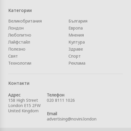
Категории
Великобритания
България
Лондон
Европа
Любопитно
Мнения
Лайфстайл
Култура
Полезно
Здраве
Свят
Спорт
Технологии
Реклама
Контакти
Адрес
Телефон
158 High Street
020 8111 1026
London E15 2FW
United Kingdom
Email
advertising@novini.london