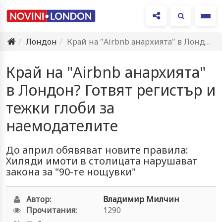
Ме
Лондон
Край на "Airbnb анархията" в Лондон? Готвят регистър и тежки…
Край на "Airbnb анархията"
в Лондон? Готвят регистър и
тежки глоби за
наемодателите
До април обявяват новите правила:
Хиляди имоти в столицата нарушават
закона за "90-те нощувки"
Автор:
Владимир Милчин
Прочитания:
1290