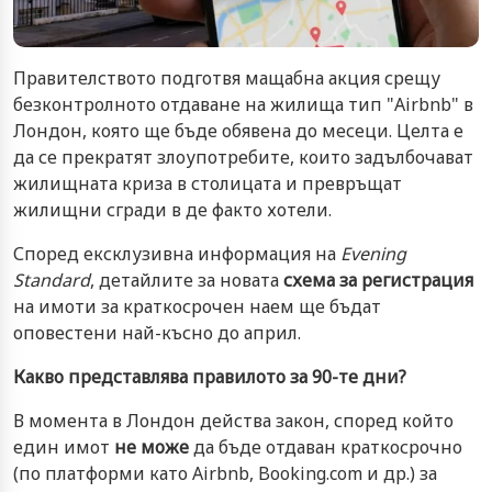
Правителството подготвя мащабна акция срещу
безконтролното отдаване на жилища тип "Airbnb" в
Лондон, която ще бъде обявена до месеци. Целта е
да се прекратят злоупотребите, които задълбочават
жилищната криза в столицата и превръщат
жилищни сгради в де факто хотели.
Според ексклузивна информация на
Evening
Standard
, детайлите за новата
схема за регистрация
на имоти за краткосрочен наем ще бъдат
оповестени най-късно до април.
Какво представлява правилото за 90-те дни?
В момента в Лондон действа закон, според който
един имот
не може
да бъде отдаван краткосрочно
(по платформи като Airbnb, Booking.com и др.) за