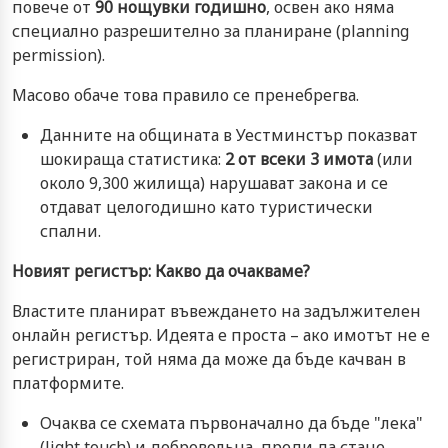
повече от
90 нощувки годишно
, освен ако няма
специално разрешително за планиране (planning
permission).
Масово обаче това правило се пренебрегва.
Данните на общината в Уестминстър показват
шокираща статистика:
2 от всеки 3 имота
(или
около 9,300 жилища) нарушават закона и се
отдават целогодишно като туристически
спални.
Новият регистър: Какво да очакваме?
Властите планират въвеждането на задължителен
онлайн регистър. Идеята е проста – ако имотът не е
регистриран, той няма да може да бъде качван в
платформите.
Очаква се схемата първоначално да бъде "лека"
(light touch) и добровольна, преди да стане