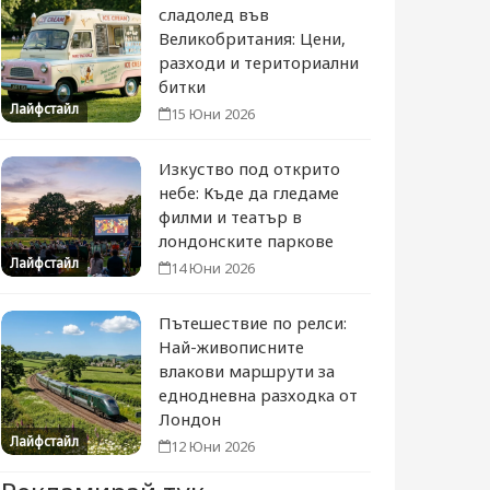
сладолед във
Великобритания: Цени,
разходи и териториални
битки
Лайфстайл
15 Юни 2026
Изкуство под открито
небе: Къде да гледаме
филми и театър в
лондонските паркове
Лайфстайл
14 Юни 2026
Пътешествие по релси:
Най-живописните
влакови маршрути за
еднодневна разходка от
Лондон
Лайфстайл
12 Юни 2026