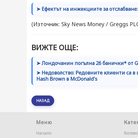
➤ Ефектът на инжекциите за отслабване:
(Източник: Sky News Money / Greggs PL
ВИЖТЕ ОЩЕ:
➤ Лондочанин погълна 26 банички* от G
➤ Недоволство: Редовните клиенти са в 
Hash Brown в McDonald's
НАЗАД
Меню
Кате
Начало
Велик