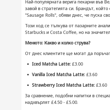
Най-популярната верига пекарни във Ве
завой в стратегията си. Брандът, който
"Sausage Rolls", обяви днес, че пуска с
Този ход се тълкува от пазарните анал
Starbucks и Costa Coffee, но на значите
Менюто: Какво и колко струва?
От днес клиентите ще могат да поръчат
Iced Matcha Latte:
£3.00
Vanilla Iced Matcha Latte:
£3.60
Strawberry Iced Matcha Latte:
£3.60
За сравнение, подобни напитки в специ
надхвърлят £4.50 - £5.00.