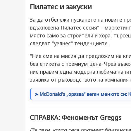
Пилатес и закуски
За да отбележи пускането на новите пр
вдъхновена Пилатес сесия" – маркетинг
място само за строители и хора, търсещ
следват "уелнес" тенденциите.
"Ние сме на мисия да предложим на клие
без етикета с премиум цена. Чрез въве
ние правим една модерна любима напитк
заявиха от ръководството на компаният
➤ McDonald's „орязва“ веган менюто си:
СПРАВКА: Феноменът Greggs
(За тези, които сега откриват британска