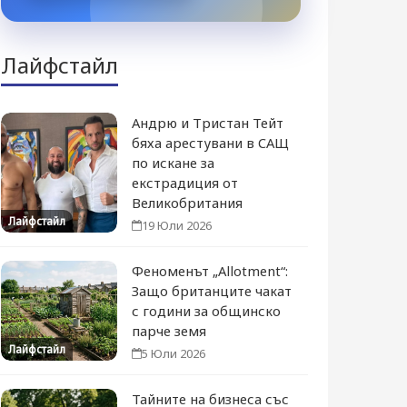
Лайфстайл
Андрю и Тристан Тейт
бяха арестувани в САЩ
по искане за
екстрадиция от
Великобритания
Лайфстайл
19 Юли 2026
Феноменът „Allotment“:
Защо британците чакат
с години за общинско
парче земя
Лайфстайл
5 Юли 2026
Тайните на бизнеса със