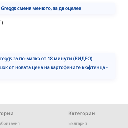
 Greggs сменя менюто, за да оцелее
C)
reggs за по-малко от 18 минути (ВИДЕО)
шок от новата цена на картофените кюфтенца -
гории
Категории
обритания
България