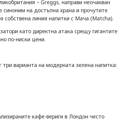
ликобритания – Greggs, направи неочакван
 е синоним на достъпна храна и прочутите
воя собствена линия напитки с Мача (Matcha).
изатори като директна атака срещу гигантите
лно по-ниски цени.
 три варианта на модерната зелена напитка:
ализираните кафе-вериги в Лондон често