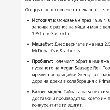
Greggs е нещо повече от пекарна – тя 
Историята:
Основана е през 1939 г. в
започва с разнос на яйца и мая с ве
1951 г. в Gosforth.
Мащабът:
Днес веригата има над 2,5
McDonald’s и Starbucks.
Пробивът:
Големият обрат в имиджа н
пускането на
Vegan Sausage Roll
. То
мрежи, превръщайки Greggs от "рабо
дори на дрехи в колаборация с Prima
Бизнес модел:
Тайната на успеха им 
доставки и производство, което им 
конкурентите ги вдигат.