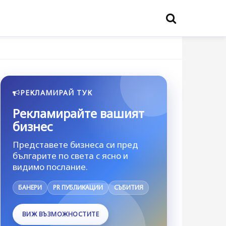
РЕКЛАМИРАЙ ТУК
Рекламирайте вашият
бизнес
Представете бизнеса си пред
българите по света с ясно и
видимо послание.
БАНЕРИ
PR ПУБЛИКАЦИИ
СЪБИТИЯ
ВИЖ ВЪЗМОЖНОСТИТЕ