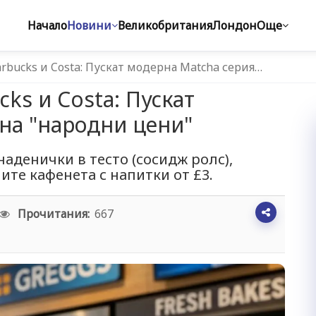
Начало
Новини
Великобритания
Лондон
Още
arbucks и Costa: Пускат модерна Matcha серия…
cks и Costa: Пускат
на "народни цени"
наденички в тесто (сосидж ролс),
те кафенета с напитки от £3.
Прочитания:
667