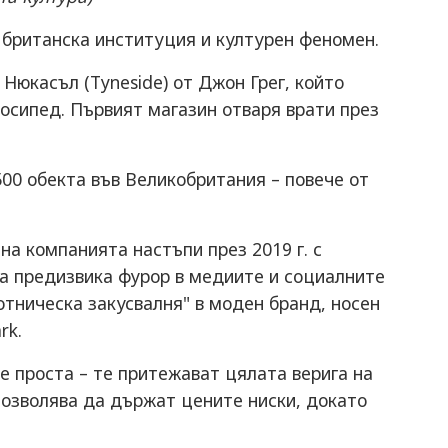
е британска институция и културен феномен.
 Нюкасъл (Tyneside) от Джон Грег, който
лосипед. Първият магазин отваря врати през
00 обекта във Великобритания – повече от
а компанията настъпи през 2019 г. с
ва предизвика фурор в медиите и социалните
тническа закусвалня" в моден бранд, носен
rk.
е проста – те притежават цялата верига на
позволява да държат цените ниски, докато