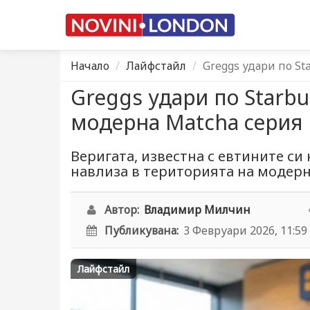
Начало
Лайфстайл
Greggs удари по St
Greggs удари по Starbu
модерна Matcha серия 
Веригата, известна с евтините си 
навлиза в територията на модерни
Автор:
Владимир Милчин
Публикувана:
3 Февруари 2026, 11:59
Лайфстайл