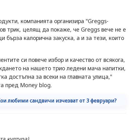
одукти, компанията организира "Greggs-
ов трик, целящ да покаже, че Greggs вече не е
и бърза калорична закуска, а и за тези, които
нтите си повече избор и качество от всякога,
ждането на нашето трио ледени мача напитки,
а достъпна за всеки на главната улица,"
а пред Money blog.
 Кои любими сандвичи изчезват от 3 февруари?
та култура)