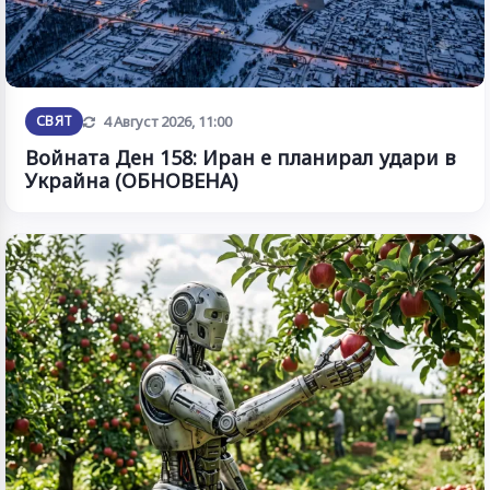
Обновена
СВЯТ
4 Август 2026, 11:00
Войната Ден 158: Иран е планирал удари в
Украйна (ОБНОВЕНА)