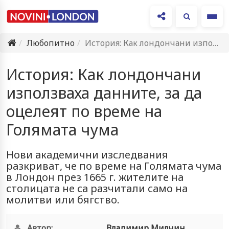
Ме
Любопитно
История: Как лондончани използваха данните, за да оцелеят по време…
История: Как лондончани
използваха данните, за да
оцелеят по време на
Голямата чума
Нови академични изследвания
разкриват, че по време на Голямата чума
в Лондон през 1665 г. жителите на
столицата не са разчитали само на
молитви или бягство.
Автор:
Владимир Милчин