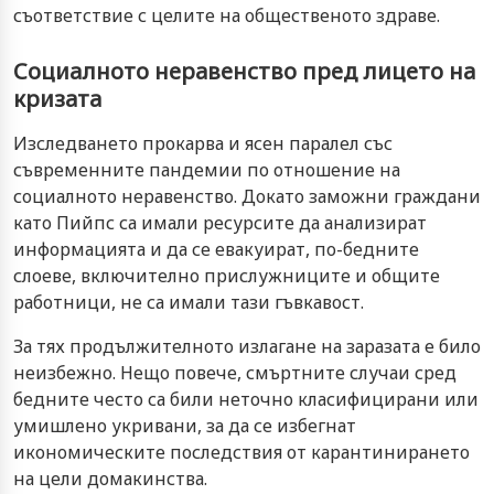
съответствие с целите на общественото здраве.
Социалното неравенство пред лицето на
кризата
Изследването прокарва и ясен паралел със
съвременните пандемии по отношение на
социалното неравенство. Докато заможни граждани
като Пийпс са имали ресурсите да анализират
информацията и да се евакуират, по-бедните
слоеве, включително прислужниците и общите
работници, не са имали тази гъвкавост.
За тях продължителното излагане на заразата е било
неизбежно. Нещо повече, смъртните случаи сред
бедните често са били неточно класифицирани или
умишлено укривани, за да се избегнат
икономическите последствия от карантинирането
на цели домакинства.