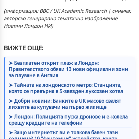
(информация: BBC / UK Academic Research | снимка:
авторско генерирано тематично изображение
Новини Лондон ИИ)
ВИЖТЕ ОЩЕ:
➤ Безплатен открит плаж в Лондон:
Правителството обяви 13 нови официални зони
за плуване в Англия
➤ Тайната на лондонското метро: Станцията,
която се превърна в 5-звезден луксозен хотел
➤ Добри новини: Банките в UK масово свалят
лихвите за купувачи на първо жилище
➤ Лондон: Полицията пуска дронове и е-колела
срещу крадците на телефони
➤ Защо интернетът ви е толкова бавен тази
седмица? 10 "фантомни" устройства, които