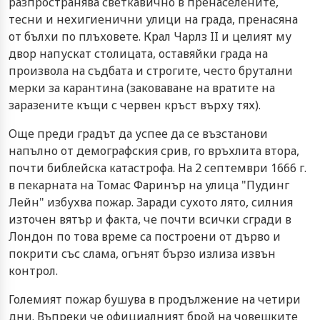
разпространява светкавично в пренаселените,
тесни и нехигиенични улици на града, пренасяна
от бълхи по плъховете. Крал Чарлз II и целият му
двор напускат столицата, оставяйки града на
произвола на съдбата и строгите, често брутални
мерки за карантина (заковаване на вратите на
заразените къщи с червен кръст върху тях).
Още преди градът да успее да се възстанови
напълно от демографския срив, го връхлита втора,
почти библейска катастрофа. На 2 септември 1666 г.
в пекарната на Томас Фаринър на улица "Пудинг
Лейн" избухва пожар. Заради сухото лято, силния
източен вятър и факта, че почти всички сгради в
Лондон по това време са построени от дърво и
покрити със слама, огънят бързо излиза извън
контрол.
Големият пожар бушува в продължение на четири
дни. Въпреки че официалният брой на човешките