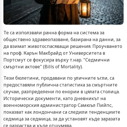
Те са използвали ранна форма на система за
обществено здравеопазване, базирана на данни, за
да взимат животоспасяващи решения. Проучването
на проф. Карън Макбрайд от Университета в
Портсмут се фокусира върху т.нар. "Седмични
смъртни актове" (Bills of Mortality).
Тези бюлетини, продавани по уличните ъгли, са
предоставяли публична статистика за смъртните
случаи, разпределени по енории в цялата столица.
Исторически документи, като дневникът на
военноморския администратор Самюъл Пийпс,
показват как лондончани са следили тенденциите
седмица за седмица, за да установят къде заразата
се разраства и къде отшумява.