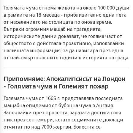
Голямата чума отнема живота на около 100 000 души
в рамките на 18 месеца - приблизително една пета
от населението на столицата по онова време.
Въпреки огромния мащаб на трагедията,
историческите данни доказват, че голяма част от
обществото е действала проактивно, използвайки
наличната информация, за да навигира през една
от най-смъртоносните години в историята на града.
Припомняме: Апокалипсисът на Лондон
- Голямата чума и Големият пожар
Голямата чума от 1665 г. представлява последната
мащабна епидемия от бубонна чума в Англия.
Започвайки през пролетта, заразата достига своя
пик през септември, когато седмичните доклади
отчитат по над 7000 жертви. Болестта се