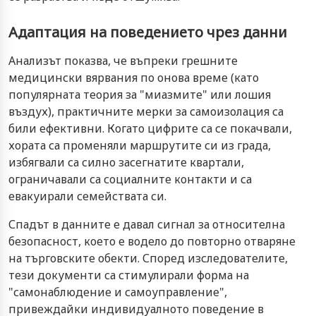
Адаптация на поведението чрез данни
Анализът показва, че въпреки грешните
медицински вярвания по онова време (като
популярната теория за "миазмите" или лошия
въздух), практичните мерки за самоизолация са
били ефективни. Когато цифрите са се покачвали,
хората са променяли маршрутите си из града,
избягвали са силно засегнатите квартали,
ограничавали са социалните контакти и са
евакуирали семействата си.
Спадът в данните е давал сигнал за относителна
безопасност, което е водело до повторно отваряне
на търговските обекти. Според изследователите,
тези документи са стимулирали форма на
"самонаблюдение и самоуправление",
привеждайки индивидуалното поведение в