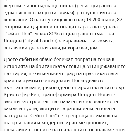
жертви е изненадващо нисък (регистрирани са
едва няколко смъртни случая), разрушенията са
колосални. Огънят унищожава над 13 200 къщи, 87
енорийски църкви и поглъща старата катедрала
"Сейнт Пол". Близо 80% от централната част на
Лондон (City of London) е изравнена със земята,
оставяйки десетки хиляди хора без дом.
Двете събития обаче бележат повратна точка в
историята на британската столица. Унищожаването
на стария, нехигиеничен град на практика слага
край на чумните епидемии. Последвалото
възстановяване, ръководено от архитекти като сър
Кристофър Рен, трансформира Лондон. Новите
закони за строителство налагат използването на
камък и тухли, улиците са разширени, а новата
катедрала "Сейнт Пол" се превръща в символ на
възкръсналия и модернизиран метрополис,
полагайки основите на града, който познаваме днес.